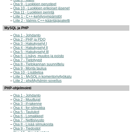
Osa 9 - Luokkien perusteet
Osa 10 - Luokkien erikoiset jäsenet
Osa 11 - Luokkien perintä
Liite 1 - C++-kehitysympäristöt
Liite 2 - Valmis C++-kääntäjäpaketti
MySQL ja PHP
Osa 1 - Johdanto
Osa 2 - PHP ja PDO
Osa 3 - Hakukyselyt I
Osa 4 - Hakukyselyt II
Osa 5 - Hakukyselyt III
Osa 6 - Lisäys, muutos ja poisto
Osa 7 - Tietotyypit
Osa 8 - Tietokannan suunnittelu
Osa 9 - Monta taulua
Osa 10 - Lisätietoa
Liite 1 - MySQL:n komentorivityökalu
Liite 2 - phpMyAdmin-sovellus
PHP-ohjelmointi
Osa 1 - Johdanto
Osa 2 - Muuttujat
Osa 3 - if-rakenne
Osa 4 - for-silmukka
Osa 5 - Taulukot
Osa 6 - Lomakkeet
Osa 7 - Nettisivusto
Osa 8 - Lisää silmukoista
Osa 9 - Tiedostot