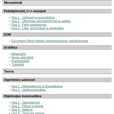
Menetelmät
Peliohjelmointi, C++-matopeli
Osa 1 - Välineet ja suunnitelma
Osa 2 - Ohjelman perustoiminnot ja valikko
Osa 3 - Pelin raakaversio
Osa 4 - Liike, törmäykset ja viimeistely
DOM
Document Object Model veppikoodaajan näkökulmasta
Grafiikka
Metapallot
Noise-algoritmit
Plasmaefekti
Tuliefekti
Teoria
Algoritmien aakkoset
Osa 1 - Aikavaativuus ja tilavaativuus
Osa 2 - Vaativuusluokkia
Ohjelmoijan matematiikka
Osa 1 - Jakojäännös
Osa 2 - Pituus ja kulma
Osa 3 - Vektorit
Osa 4 - Tiedosta dataan