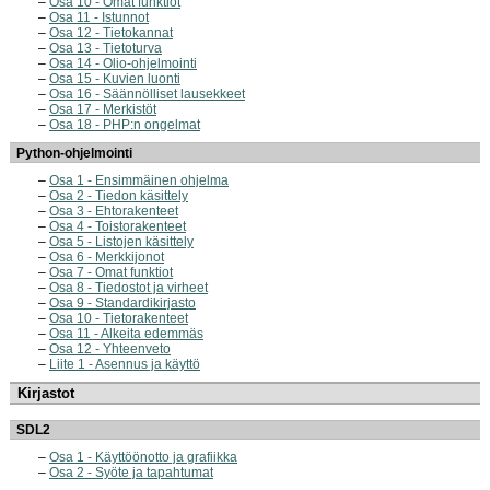
Osa 10 - Omat funktiot
Osa 11 - Istunnot
Osa 12 - Tietokannat
Osa 13 - Tietoturva
Osa 14 - Olio-ohjelmointi
Osa 15 - Kuvien luonti
Osa 16 - Säännölliset lausekkeet
Osa 17 - Merkistöt
Osa 18 - PHP:n ongelmat
Python-ohjelmointi
Osa 1 - Ensimmäinen ohjelma
Osa 2 - Tiedon käsittely
Osa 3 - Ehtorakenteet
Osa 4 - Toistorakenteet
Osa 5 - Listojen käsittely
Osa 6 - Merkkijonot
Osa 7 - Omat funktiot
Osa 8 - Tiedostot ja virheet
Osa 9 - Standardikirjasto
Osa 10 - Tietorakenteet
Osa 11 - Alkeita edemmäs
Osa 12 - Yhteenveto
Liite 1 - Asennus ja käyttö
Kirjastot
SDL2
Osa 1 - Käyttöönotto ja grafiikka
Osa 2 - Syöte ja tapahtumat