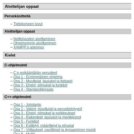
Aloittelijan oppaat
Peruskäsitteitä
Tietokoneen luvut
Aloittelijan oppaat
Nettisivuston aloittaminen
Ohjelmoinnin aloittaminen
XAMPP:n asennus
Kielet
C-ohjelmointi
C:n esikääntäjän perusteet
Osa 1 - Ensimmäinen ohjelma
Osa 2 - Muuttujat, taulukot ja tietueet
Osa 3 - Ehdot, silmukat ja funktiot
Osa 4 - Standardikirjasto
C++-ohjelmointi
Osa 1 - Johdanto
Osa 2 - Vakiot, muuttujat ja perustietotyypit
Osa 3 - Ehdot, silmukat ja poikkeukset
Osa 4 - Rakenteet, taulukot ja merkkijonot
Osa 5 - Funktiot
Osa 6 - Esittelyt, määrittelyt ja elinajat
Osa 7 - Viittaukset, osoittimet ja dynaaminen muisti
Osa 8 - Mallit