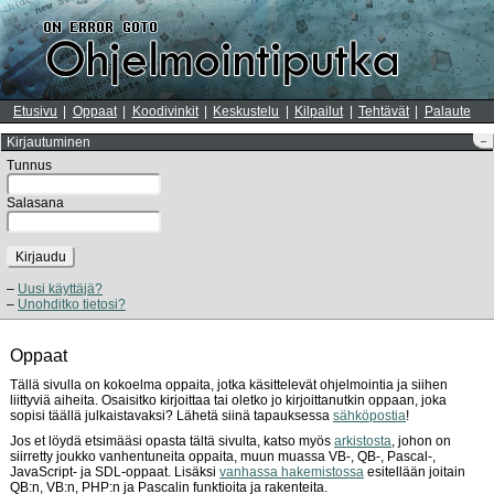
Etusivu
Oppaat
Koodivinkit
Keskustelu
Kilpailut
Tehtävät
Palaute
Kirjautuminen
–
Tunnus
Salasana
Kirjaudu
Uusi käyttäjä?
Unohditko tietosi?
Oppaat
Tällä sivulla on kokoelma oppaita, jotka käsittelevät ohjelmointia ja siihen
liittyviä aiheita. Osaisitko kirjoittaa tai oletko jo kirjoittanutkin oppaan, joka
sopisi täällä julkaistavaksi? Lähetä siinä tapauksessa
sähköpostia
!
Jos et löydä etsimääsi opasta tältä sivulta, katso myös
arkistosta
, johon on
siirretty joukko vanhentuneita oppaita, muun muassa VB-, QB-, Pascal-,
JavaScript- ja SDL-oppaat. Lisäksi
vanhassa hakemistossa
esitellään joitain
QB:n, VB:n, PHP:n ja Pascalin funktioita ja rakenteita.