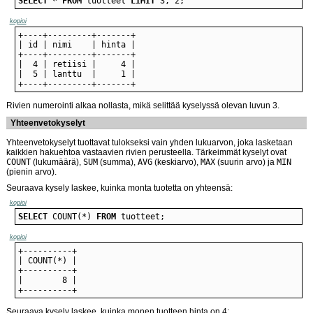
SELECT
 * 
FROM
 tuotteet 
LIMIT
 3, 2;
kopioi
+----+---------+-------+
Rivien numerointi alkaa nollasta, mikä selittää kyselyssä olevan luvun 3.
Yhteenvetokyselyt
Yhteenvetokyselyt tuottavat tulokseksi vain yhden lukuarvon, joka lasketaan
kaikkien hakuehtoa vastaavien rivien perusteella. Tärkeimmät kyselyt ovat
COUNT
(lukumäärä),
SUM
(summa),
AVG
(keskiarvo),
MAX
(suurin arvo) ja
MIN
(pienin arvo).
Seuraava kysely laskee, kuinka monta tuotetta on yhteensä:
kopioi
SELECT
 COUNT(*) 
FROM
 tuotteet;
kopioi
+----------+
Seuraava kysely laskee, kuinka monen tuotteen hinta on 4: