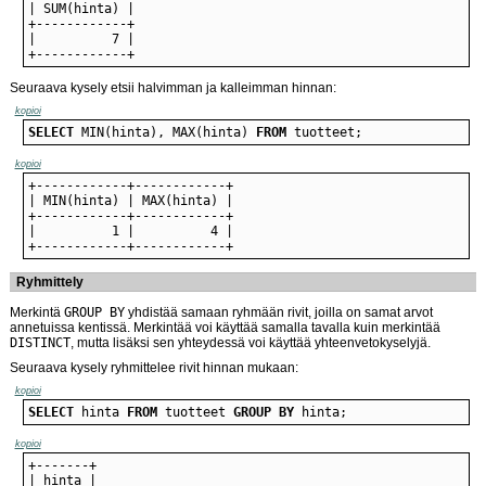
+------------+
Seuraava kysely etsii halvimman ja kalleimman hinnan:
kopioi
SELECT
 MIN(hinta), MAX(hinta) 
FROM
 tuotteet;
kopioi
+------------+------------+
Ryhmittely
Merkintä
GROUP BY
yhdistää samaan ryhmään rivit, joilla on samat arvot
annetuissa kentissä. Merkintää voi käyttää samalla tavalla kuin merkintää
DISTINCT
, mutta lisäksi sen yhteydessä voi käyttää yhteenvetokyselyjä.
Seuraava kysely ryhmittelee rivit hinnan mukaan:
kopioi
SELECT
 hinta 
FROM
 tuotteet 
GROUP
BY
 hinta;
kopioi