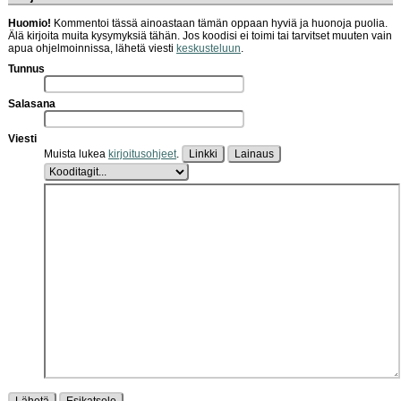
Huomio!
Kommentoi tässä ainoastaan tämän oppaan hyviä ja huonoja puolia.
Älä kirjoita muita kysymyksiä tähän. Jos koodisi ei toimi tai tarvitset muuten vain
apua ohjelmoinnissa, lähetä viesti
keskusteluun
.
Tunnus
Salasana
Viesti
Muista lukea
kirjoitusohjeet
.
Linkki
Lainaus