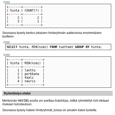
kopioi
+-------+----------+
Seuraava kysely kertoo jokaisen hintaryhmän aakkosissa ensimmäisen
tuotteen:
kopioi
SELECT
 hinta, MIN(nimi) 
FROM
 tuotteet 
GROUP
BY
 hinta;
kopioi
+-------+-----------+
Ryhmittelyn ehdot
Merkinnän
HAVING
avulla voi asettaa lisäehtoja, mitkä ryhmitellyt rivit otetaan
mukaan tulostauluun.
Seuraava kysely hakee hintaryhmät, joissa on ainakin kaksi tuotetta: