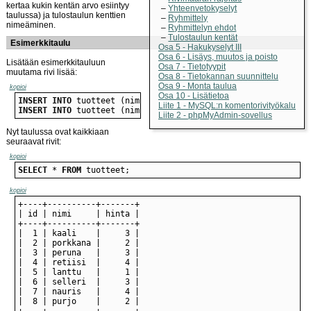
kertaa kukin kentän arvo esiintyy
Yhteenvetokyselyt
taulussa) ja tulostaulun kenttien
Ryhmittely
nimeäminen.
Ryhmittelyn ehdot
Tulostaulun kentät
Esimerkkitaulu
Osa 5 - Hakukyselyt III
Osa 6 - Lisäys, muutos ja poisto
Lisätään esimerkkitauluun
Osa 7 - Tietotyypit
muutama rivi lisää:
Osa 8 - Tietokannan suunnittelu
Osa 9 - Monta taulua
kopioi
Osa 10 - Lisätietoa
INSERT
INTO
 tuotteet (nimi, hinta) 
VALUES
 (
'nauris'
Liite 1 - MySQL:n komentorivityökalu
INSERT
INTO
 tuotteet (nimi, hinta) 
VALUES
 (
'purjo'
, 2);
Liite 2 - phpMyAdmin-sovellus
Nyt taulussa ovat kaikkiaan
seuraavat rivit:
kopioi
SELECT
 * 
FROM
 tuotteet;
kopioi
+----+----------+-------+