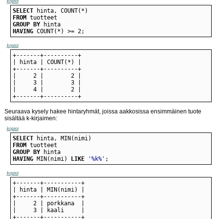
kopioi
SELECT
FROM
GROUP
BY
HAVING
 COUNT(*) >= 2;
kopioi
+-------+----------+
Seuraava kysely hakee hintaryhmät, joissa aakkosissa ensimmäinen tuote
sisältää k-kirjaimen:
kopioi
SELECT
FROM
GROUP
BY
HAVING
 MIN(nimi) 
LIKE
'%k%'
;
kopioi
+-------+-----------+