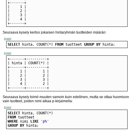
+-------+
Seuraava kysely kertoo jokaisen hintaryhmän tuotteiden määrän:
kopioi
SELECT
 hinta, COUNT(*) 
FROM
 tuotteet 
GROUP
BY
 hinta;
kopioi
+-------+----------+
Seuraava kysely toimii muuten samoin kuin edellinen, mutta se ottaa huomioon
vain tuotteet, joiden nimi alkaa p-kirjaimella:
kopioi
SELECT
FROM
WHERE
 nimi 
LIKE
'p%'
GROUP
BY
 hinta;