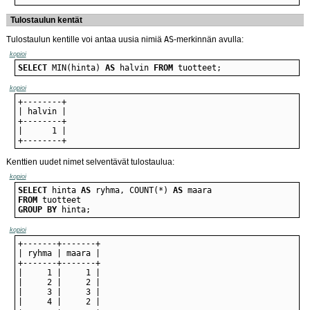
Tulostaulun kentät
Tulostaulun kentille voi antaa uusia nimiä
AS
-merkinnän avulla:
kopioi
SELECT
 MIN(hinta) 
AS
 halvin 
FROM
 tuotteet;
kopioi
+--------+
Kenttien uudet nimet selventävät tulostaulua:
kopioi
SELECT
 hinta 
AS
 ryhma, COUNT(*) 
AS
FROM
GROUP
BY
 hinta;
kopioi