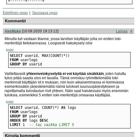
+-------+-------+
Edellinen opas
Seuraava opas
Kommentit
AkeMake
[10.09.2020 19:13:12]
Lainaa
#
Minulla tuli vastaan tilanne, jossa tarvitsin käyttäjän jolla on eniten loki-
merkintöjä tietokannassa. Loogisesti hakukysely olisi
kopioi
SELECT
FROM
GROUP
BY
 userid
Valitettavasti
yhteenvetokyselyitä ei voi käyttää sisäkkäin
, joten haluttu
tulos pitää saada ulos eri tavalla. Tämä onnistuu ryhmittelemällä loki-
merkinnät käyttäjän id:n mukaan, niin kuin aikaisemmassa ei-toimivassa
esimerkissäkin järjestelemällä nämä tulokset suuruusjärjestykseen ja
rajoittamalla tulostaulun rivit yhteen. Näin saat halutessasi myös enemmän
tuloksia, esimerkiksi 5 eniten loki-merkintöjä omaavaa käyttäjää.
kopioi
SELECT
 userid, COUNT(*) 
AS
FROM
GROUP
BY
ORDER
BY
 logs 
DESC
LIMIT
 1
  -- tai vaikka LIMIT 5
Kirjoita kommentti