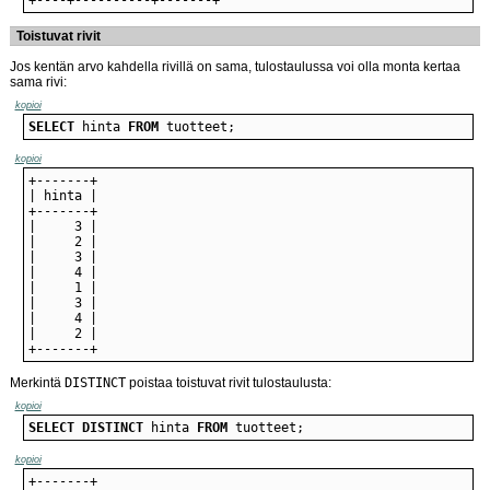
Toistuvat rivit
Jos kentän arvo kahdella rivillä on sama, tulostaulussa voi olla monta kertaa
sama rivi:
kopioi
SELECT
 hinta 
FROM
 tuotteet;
kopioi
+-------+
Merkintä
DISTINCT
poistaa toistuvat rivit tulostaulusta:
kopioi
SELECT
DISTINCT
 hinta 
FROM
 tuotteet;
kopioi