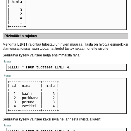
+-------+
Rivimäärän rajoitus
Merkintä
LIMIT
rajoittaa tulostaulun rivien määrää. Tästä on hyötyä esimerkiksi
tilanteissa, joissa haun tuottamat tiedot täytyy jakaa monelle sivulle.
Seuraava kysely valitsee neljä ensimmäistä riviä:
kopioi
SELECT
 * 
FROM
 tuotteet 
LIMIT
 4;
kopioi
+----+----------+-------+
Seuraava kysely valitsee kaksi riviä neljännestä rivistä alkaen:
kopioi