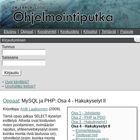
Etusivu
Oppaat
Koodivinkit
Keskustelu
Kilpailut
Tehtävät
Palaute
Kirjautuminen
–
Tunnus
Salasana
Kirjaudu
Uusi käyttäjä?
Unohditko tietosi?
Oppaat
: MySQL ja PHP: Osa 4 - Hakukyselyt II
Kirjoittaja:
Antti Laaksonen
(2009).
Osa 1 - Johdanto
Tämä opas jatkaa
SELECT
-kyselyn
Osa 2 - PHP ja PDO
esittelyä. Aiheita ovat toistuvien
Osa 3 - Hakukyselyt I
rivien poistaminen, rivimäärän
Osa 4 - Hakukyselyt II
rajoitus, yhteenvetokyselyt (esim.
Esimerkkitaulu
kuinka monta riviä taulussa on),
Toistuvat rivit
ryhmittelyt (esim. kuinka monta
Rivimäärän rajoitus