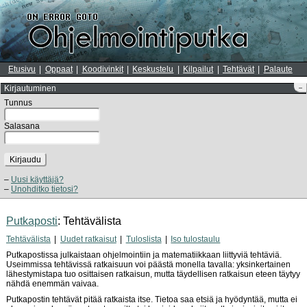
Etusivu
Oppaat
Koodivinkit
Keskustelu
Kilpailut
Tehtävät
Palaute
Kirjautuminen
–
Tunnus
Salasana
Kirjaudu
Uusi käyttäjä?
Unohditko tietosi?
Putkaposti
: Tehtävälista
Tehtävälista
Uudet ratkaisut
Tuloslista
Iso tulostaulu
Putkapostissa julkaistaan ohjelmointiin ja matematiikkaan liittyviä tehtäviä.
Useimmissa tehtävissä ratkaisuun voi päästä monella tavalla: yksinkertainen
lähestymistapa tuo osittaisen ratkaisun, mutta täydellisen ratkaisun eteen täytyy
nähdä enemmän vaivaa.
Putkapostin tehtävät pitää ratkaista itse. Tietoa saa etsiä ja hyödyntää, mutta ei