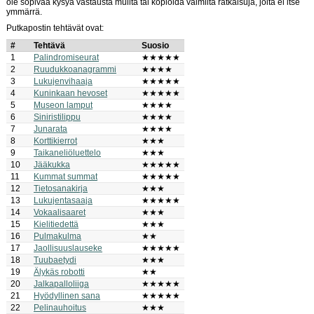
ole sopivaa kysyä vastausta muilta tai kopioida valmiita ratkaisuja, joita ei itse
ymmärrä.
Putkapostin tehtävät ovat:
#
Tehtävä
Suosio
1
Palindromiseurat
★★★★★
2
Ruudukkoanagrammi
★★★★
3
Lukujenvihaaja
★★★★★
4
Kuninkaan hevoset
★★★★★
5
Museon lamput
★★★★
6
Siniristilippu
★★★★
7
Junarata
★★★★
8
Korttikierrot
★★★
9
Taikaneliöluettelo
★★★
10
Jääkukka
★★★★★
11
Kummat summat
★★★★★
12
Tietosanakirja
★★★
13
Lukujentasaaja
★★★★★
14
Vokaalisaaret
★★★
15
Kielitiedettä
★★★
16
Pulmakulma
★★
17
Jaollisuuslauseke
★★★★★
18
Tuubaetydi
★★★
19
Älykäs robotti
★★
20
Jalkapalloliiga
★★★★★
21
Hyödyllinen sana
★★★★★
22
Pelinauhoitus
★★★