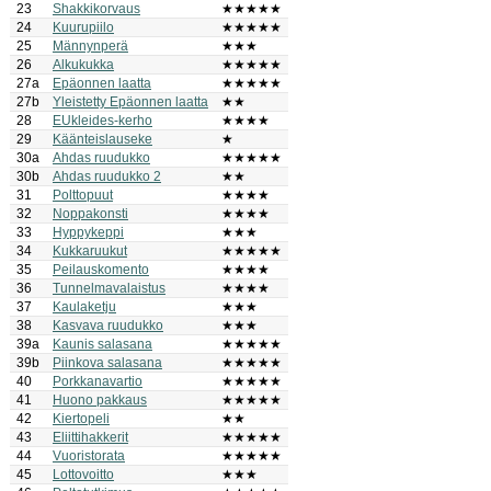
23
Shakkikorvaus
★★★★★
24
Kuurupiilo
★★★★★
25
Männynperä
★★★
26
Alkukukka
★★★★★
27a
Epäonnen laatta
★★★★★
27b
Yleistetty Epäonnen laatta
★★
28
EUkleides-kerho
★★★★
29
Käänteislauseke
★
30a
Ahdas ruudukko
★★★★★
30b
Ahdas ruudukko 2
★★
31
Polttopuut
★★★★
32
Noppakonsti
★★★★
33
Hyppykeppi
★★★
34
Kukkaruukut
★★★★★
35
Peilauskomento
★★★★
36
Tunnelmavalaistus
★★★★
37
Kaulaketju
★★★
38
Kasvava ruudukko
★★★
39a
Kaunis salasana
★★★★★
39b
Piinkova salasana
★★★★★
40
Porkkanavartio
★★★★★
41
Huono pakkaus
★★★★★
42
Kiertopeli
★★
43
Eliittihakkerit
★★★★★
44
Vuoristorata
★★★★★
45
Lottovoitto
★★★