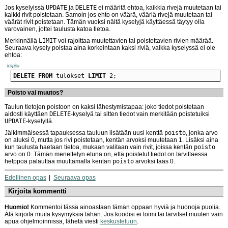
Jos kyselyissä
UPDATE
ja
DELETE
ei määritä ehtoa, kaikkia rivejä muutetaan tai
kaikki rivit poistetaan. Samoin jos ehto on väärä, vääriä rivejä muutetaan tai
väärät rivit poistetaan. Tämän vuoksi näitä kyselyjä käyttäessä täytyy olla
varovainen, jottei taulusta katoa tietoa.
Merkinnällä
LIMIT
voi rajoittaa muutettavien tai poistettavien rivien määrää.
Seuraava kysely poistaa aina korkeintaan kaksi riviä, vaikka kyselyssä ei ole
ehtoa:
kopioi
DELETE
FROM
 tulokset 
LIMIT
 2;
Poisto vai muutos?
Taulun tietojen poistoon on kaksi lähestymistapaa: joko tiedot poistetaan
aidosti käyttäen
DELETE
-kyselyä tai sitten tiedot vain merkitään poistetuiksi
UPDATE
-kyselyllä.
Jälkimmäisessä tapauksessa tauluun lisätään uusi kenttä
poisto
, jonka arvo
on aluksi 0, mutta jos rivi poistetaan, kentän arvoksi muutetaan 1. Lisäksi aina
kun taulusta haetaan tietoa, mukaan valitaan vain rivit, joissa kentän
poisto
arvo on 0. Tämän menettelyn etuna on, että poistetut tiedot on tarvittaessa
helppoa palauttaa muuttamalla kentän
poisto
arvoksi taas 0.
Edellinen opas
Seuraava opas
Kirjoita kommentti
Huomio!
Kommentoi tässä ainoastaan tämän oppaan hyviä ja huonoja puolia.
Älä kirjoita muita kysymyksiä tähän. Jos koodisi ei toimi tai tarvitset muuten vain
apua ohjelmoinnissa, lähetä viesti
keskusteluun
.