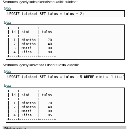
Seuraava kysely kaksinkertaistaa kaikki tulokset:
kopioi
UPDATE
 tulokset 
SET
 tulos = tulos * 2;
kopioi
+----+---------+-------+
Seuraava kysely kasvattaa Liisan tulosta viidellä:
kopioi
UPDATE
 tulokset 
SET
 tulos = tulos + 5 
WHERE
 nimi = 
'Liisa'
;
kopioi
+----+---------+-------+
Rivien poisto