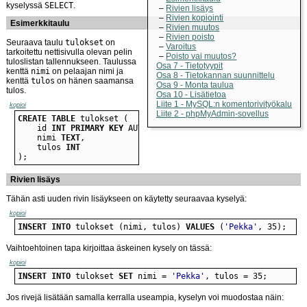
kyselyssä
SELECT
.
Rivien lisäys
Rivien kopiointi
Esimerkkitaulu
Rivien muutos
Rivien poisto
Seuraava taulu
tulokset
on
Varoitus
tarkoitettu nettisivulla olevan pelin
Poisto vai muutos?
tuloslistan tallennukseen. Taulussa
Osa 7 - Tietotyypit
kenttä
nimi
on pelaajan nimi ja
Osa 8 - Tietokannan suunnittelu
kenttä
tulos
on hänen saamansa
Osa 9 - Monta taulua
tulos.
Osa 10 - Lisätietoa
Liite 1 - MySQL:n komentorivityökalu
kopioi
Liite 2 - phpMyAdmin-sovellus
CREATE
TABLE
    id 
INT
PRIMARY KEY
    nimi 
TEXT
    tulos 
INT
);
Rivien lisäys
Tähän asti uuden rivin lisäykseen on käytetty seuraavaa kyselyä:
kopioi
INSERT
INTO
 tulokset (nimi, tulos) 
VALUES
 (
'Pekka'
, 35);
Vaihtoehtoinen tapa kirjoittaa äskeinen kysely on tässä:
kopioi
INSERT
INTO
 tulokset 
SET
 nimi = 
'Pekka'
, tulos = 35;
Jos rivejä lisätään samalla kerralla useampia, kyselyn voi muodostaa näin: