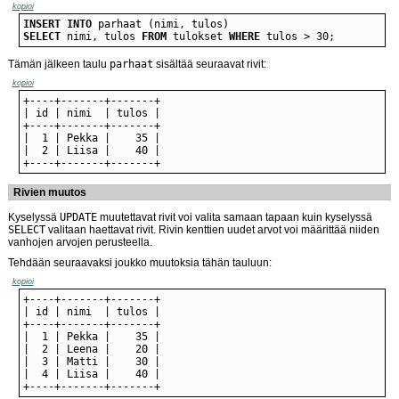
kopioi
INSERT
INTO
SELECT
 nimi, tulos 
FROM
 tulokset 
WHERE
 tulos > 30;
Tämän jälkeen taulu
parhaat
sisältää seuraavat rivit:
kopioi
+----+-------+-------+
Rivien muutos
Kyselyssä
UPDATE
muutettavat rivit voi valita samaan tapaan kuin kyselyssä
SELECT
valitaan haettavat rivit. Rivin kenttien uudet arvot voi määrittää niiden
vanhojen arvojen perusteella.
Tehdään seuraavaksi joukko muutoksia tähän tauluun:
kopioi
+----+-------+-------+