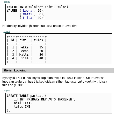
kopioi
INSERT
INTO
VALUES
 (
'Leena'
       (
'Matti'
       (
'Liisa'
, 40);
Näiden kyselyiden jälkeen taulussa on seuraavat rivit:
kopioi
+----+-------+-------+
Rivien kopiointi
Kyselyllä
INSERT
voi myös kopioida rivejä taulusta toiseen. Seuraavassa
luodaan taulu
parhaat
ja kopioidaan siihen taulusta
tulokset
rivit, joissa
tulos on yli 30:
kopioi
CREATE
TABLE
    id 
INT
PRIMARY KEY
    nimi 
TEXT
    tulos 
INT
);