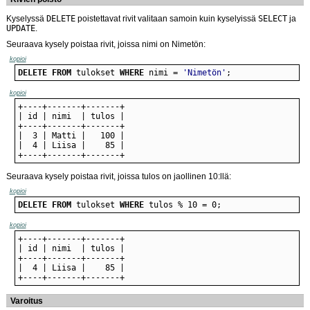
Kyselyssä
DELETE
poistettavat rivit valitaan samoin kuin kyselyissä
SELECT
ja
UPDATE
.
Seuraava kysely poistaa rivit, joissa nimi on Nimetön:
kopioi
DELETE
FROM
 tulokset 
WHERE
 nimi = 
'Nimetön'
;
kopioi
+----+-------+-------+
Seuraava kysely poistaa rivit, joissa tulos on jaollinen 10:llä:
kopioi
DELETE
FROM
 tulokset 
WHERE
 tulos % 10 = 0;
kopioi
+----+-------+-------+
Varoitus