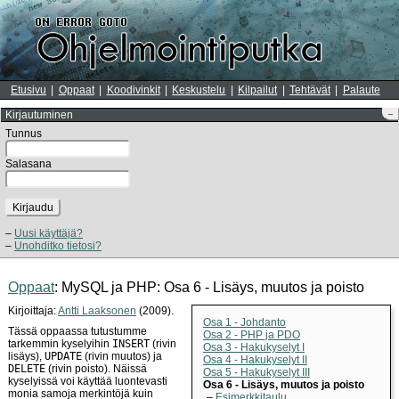
Etusivu
Oppaat
Koodivinkit
Keskustelu
Kilpailut
Tehtävät
Palaute
Kirjautuminen
–
Tunnus
Salasana
Kirjaudu
Uusi käyttäjä?
Unohditko tietosi?
Oppaat
: MySQL ja PHP: Osa 6 - Lisäys, muutos ja poisto
Kirjoittaja:
Antti Laaksonen
(2009).
Osa 1 - Johdanto
Tässä oppaassa tutustumme
Osa 2 - PHP ja PDO
tarkemmin kyselyihin
INSERT
(rivin
Osa 3 - Hakukyselyt I
lisäys),
UPDATE
(rivin muutos) ja
Osa 4 - Hakukyselyt II
DELETE
(rivin poisto). Näissä
Osa 5 - Hakukyselyt III
kyselyissä voi käyttää luontevasti
Osa 6 - Lisäys, muutos ja poisto
monia samoja merkintöjä kuin
Esimerkkitaulu