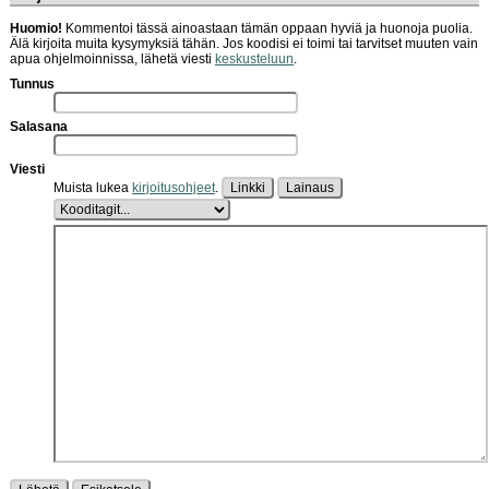
Huomio!
Kommentoi tässä ainoastaan tämän oppaan hyviä ja huonoja puolia.
Älä kirjoita muita kysymyksiä tähän. Jos koodisi ei toimi tai tarvitset muuten vain
apua ohjelmoinnissa, lähetä viesti
keskusteluun
.
Tunnus
Salasana
Viesti
Muista lukea
kirjoitusohjeet
.
Linkki
Lainaus