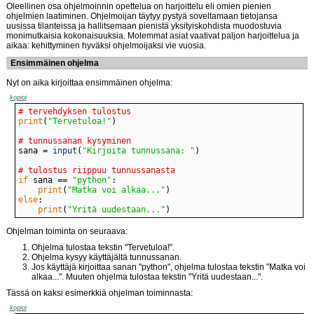
Oleellinen osa ohjelmoinnin opettelua on harjoittelu eli omien pienien
ohjelmien laatiminen. Ohjelmoijan täytyy pystyä soveltamaan tietojansa
uusissa tilanteissa ja hallitsemaan pienistä yksityiskohdista muodostuvia
monimutkaisia kokonaisuuksia. Molemmat asiat vaativat paljon harjoittelua ja
aikaa: kehittyminen hyväksi ohjelmoijaksi vie vuosia.
Ensimmäinen ohjelma
Nyt on aika kirjoittaa ensimmäinen ohjelma:
kopioi
# tervehdyksen tulostus
print
(
"Tervetuloa!"
# tunnussanan kysyminen
sana = 
input
(
"Kirjoita tunnussana: "
# tulostus riippuu tunnussanasta
if
 sana == 
"python"
print
(
"Matka voi alkaa..."
else
print
(
"Yritä uudestaan..."
)
Ohjelman toiminta on seuraava:
Ohjelma tulostaa tekstin "Tervetuloa!".
Ohjelma kysyy käyttäjältä tunnussanan.
Jos käyttäjä kirjoittaa sanan "python", ohjelma tulostaa tekstin "Matka voi
alkaa...". Muuten ohjelma tulostaa tekstin "Yritä uudestaan...".
Tässä on kaksi esimerkkiä ohjelman toiminnasta:
kopioi