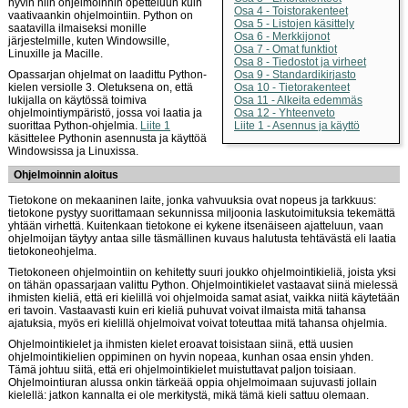
hyvin niin ohjelmoinnin opetteluun kuin
Osa 4 - Toistorakenteet
vaativaankin ohjelmointiin. Python on
Osa 5 - Listojen käsittely
saatavilla ilmaiseksi monille
Osa 6 - Merkkijonot
järjestelmille, kuten Windowsille,
Osa 7 - Omat funktiot
Linuxille ja Macille.
Osa 8 - Tiedostot ja virheet
Opassarjan ohjelmat on laadittu Python-
Osa 9 - Standardikirjasto
kielen versiolle 3. Oletuksena on, että
Osa 10 - Tietorakenteet
lukijalla on käytössä toimiva
Osa 11 - Alkeita edemmäs
ohjelmointiympäristö, jossa voi laatia ja
Osa 12 - Yhteenveto
suorittaa Python-ohjelmia.
Liite 1
Liite 1 - Asennus ja käyttö
käsittelee Pythonin asennusta ja käyttöä
Windowsissa ja Linuxissa.
Ohjelmoinnin aloitus
Tietokone on mekaaninen laite, jonka vahvuuksia ovat nopeus ja tarkkuus:
tietokone pystyy suorittamaan sekunnissa miljoonia laskutoimituksia tekemättä
yhtään virhettä. Kuitenkaan tietokone ei kykene itsenäiseen ajatteluun, vaan
ohjelmoijan täytyy antaa sille täsmällinen kuvaus halutusta tehtävästä eli laatia
tietokoneohjelma.
Tietokoneen ohjelmointiin on kehitetty suuri joukko ohjelmointikieliä, joista yksi
on tähän opassarjaan valittu Python. Ohjelmointikielet vastaavat siinä mielessä
ihmisten kieliä, että eri kielillä voi ohjelmoida samat asiat, vaikka niitä käytetään
eri tavoin. Vastaavasti kuin eri kieliä puhuvat voivat ilmaista mitä tahansa
ajatuksia, myös eri kielillä ohjelmoivat voivat toteuttaa mitä tahansa ohjelmia.
Ohjelmointikielet ja ihmisten kielet eroavat toisistaan siinä, että uusien
ohjelmointikielien oppiminen on hyvin nopeaa, kunhan osaa ensin yhden.
Tämä johtuu siitä, että eri ohjelmointikielet muistuttavat paljon toisiaan.
Ohjelmointiuran alussa onkin tärkeää oppia ohjelmoimaan sujuvasti jollain
kielellä: jatkon kannalta ei ole merkitystä, mikä tämä kieli sattuu olemaan.