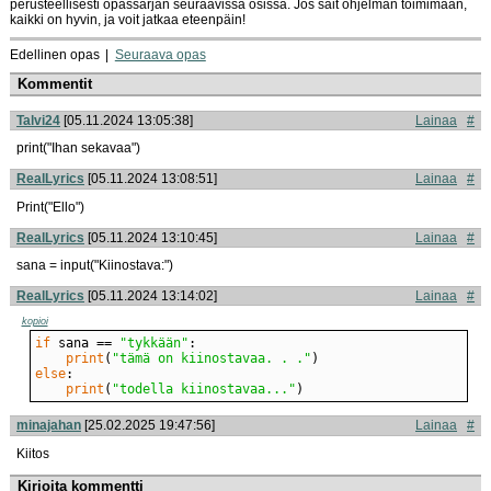
perusteellisesti opassarjan seuraavissa osissa. Jos sait ohjelman toimimaan,
kaikki on hyvin, ja voit jatkaa eteenpäin!
Edellinen opas
Seuraava opas
Kommentit
Talvi24
[05.11.2024 13:05:38]
Lainaa
#
print("Ihan sekavaa")
RealLyrics
[05.11.2024 13:08:51]
Lainaa
#
Print("Ello")
RealLyrics
[05.11.2024 13:10:45]
Lainaa
#
sana = input("Kiinostava:")
RealLyrics
[05.11.2024 13:14:02]
Lainaa
#
kopioi
if
 sana == 
"tykkään"
print
(
"tämä on kiinostavaa. . ."
else
print
(
"todella kiinostavaa..."
)
minajahan
[25.02.2025 19:47:56]
Lainaa
#
Kiitos
Kirjoita kommentti