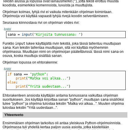
Tekstin alussa ja lopussa ovat lainausmerkit (
"
), jotta teksti erottuu muusta
koodista, esimerkiksi komennoista, luvuista ja muuttujista.
Ohjelman kolmas, tyhjä rivi ei vaikuta mitenkään ohjelman toimintaan.
Ohjelmoija voi käyttää vapaasti tyhjiä rivejä koodin selventämiseen.
Seuraava kiinnostava rivi on ohjelman viides rivi:
kopioi
sana = 
input
(
"Kirjoita tunnussana: "
)
Funktio
input
lukee käyttäjältä rivin tekstiä, joka tässä tallentuu muuttujaan
sana
. Kun tekstin tallentaa muuttujaan, sitä voi käyttää myöhemmin
ohjelmassa. Muuttujan nimi on ohjelmoijan päätettävissä: tässä nimi
sana
on
osuva, koska muuttuja sisältää sanan.
Ohjelman lopussa on ehtorakenne:
kopioi
if
 sana == 
"python"
print
(
"Matka voi alkaa..."
else
print
(
"Yritä uudestaan..."
)
Ehtorakenteen ansiosta käyttäjän antama tunnussana vaikuttaa ohjelman
suoritukseen. Jos käyttäjä kirjoittaa sanan "python", muuttujan
sana
sisällöksi
tulee "python" ja ohjelma tulostaa tekstin "Matka voi alkaa...". Muuten ohjelma
tulostaa tekstin "Yritä uudestaan...".
Yhteenveto
Ensimmäisen ohjelman tarkoitus oli antaa yleiskuva Python-ohjelmoinnista.
Ohjelmassa tuli yhdellä kertaa paljon uusia asioita, jotka käsitellään