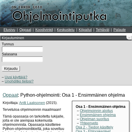
Etusivu
Oppaat
Koodivinkit
Keskustelu
Kilpailut
Tehtävät
Palaute
Kirjautuminen
–
Tunnus
Salasana
Kirjaudu
Uusi käyttäjä?
Unohditko tietosi?
Oppaat
: Python-ohjelmointi: Osa 1 - Ensimmäinen ohjelma
Kirjoittaja:
Antti Laaksonen
(2015).
Osa 1 - Ensimmäinen ohjelma
Tervetuloa ohjelmoinnin maailmaan!
Ohjelmoinnin aloitus
Ensimmäinen ohjelma
Tämä opassarja on tarkoitettu lukijalle,
Ohjelman suoritus
jolla ei ole aiempaa kokemusta
Yhteenveto
ohjelmoinnista. Opassarja käsittelee
Osa 2 - Tiedon käsittely
Python-ohjelmointikieltä, joka soveltuu
Osa 3 - Ehtorakenteet