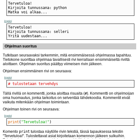
Matka voi alkaa...
kopioi
Yritä uudestaan...
Ohjelman suoritus
Tutkitaan seuraavaksi tarkemmin, mitä ensimmäisessä ohjelmassa tapahtuu.
Tietokone suorittaa ohjelmaa tavallisesti rivi kerrallaan ensimmäiseltä riviltä
aloittaen. Ohjelman suoritus päättyy viimeisen rivin jälkeen.
Ohjelman ensimmäinen rivi on seuraava:
kopioi
# tulostetaan tervehdys
Tällä rivillä on kommentti, jonka aloittaa risuaita (
#
). Kommentti on ohjelmoijan
oma huomautus, jonka tarkoitus on selventää lähdekoodia. Kommentit eivät
vaikuta mitenkään ohjelman toimintaan.
Ohjelman toinen rivi on seuraava:
kopioi
print
(
"Tervetuloa!"
)
Komento
print
tulostaa näytölle rivin tekstiä, tässä tapauksessa tekstin
"Tervetuloa!". Tulostettavat asiat kirjoitetaan komennon jälkeen sulkuihin.