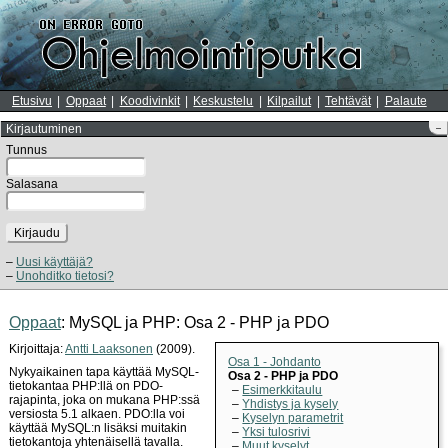
Etusivu
Oppaat
Koodivinkit
Keskustelu
Kilpailut
Tehtävät
Palaute
Kirjautuminen
–
Tunnus
Salasana
Kirjaudu
Uusi käyttäjä?
Unohditko tietosi?
Oppaat
: MySQL ja PHP: Osa 2 - PHP ja PDO
Kirjoittaja:
Antti Laaksonen
(2009).
Osa 1 - Johdanto
Nykyaikainen tapa käyttää MySQL-
Osa 2 - PHP ja PDO
tietokantaa PHP:llä on PDO-
Esimerkkitaulu
rajapinta, joka on mukana PHP:ssä
Yhdistys ja kysely
versiosta 5.1 alkaen. PDO:lla voi
Kyselyn parametrit
käyttää MySQL:n lisäksi muitakin
Yksi tulosrivi
tietokantoja yhtenäisellä tavalla.
Muut kyselyt