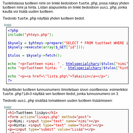
Tuotelistassa tuotteen nimi on linkki tiedostoon
tuote.php
, jossa näkyy yhden
tuotteen nimi ja hinta. Listan alapuolella on linkki tiedostoon
uusi.php
, jonka
kautta voi lisätä uuden tuotteen.
Tiedosto
tuote.php
näyttää yhden tuotteen tiedot:
kopioi
include
(
"yhteys.php"
)
;
$kysely 
=
 $yhteys
->
prepare
(
"SELECT * FROM tuotteet WHERE id 
$kysely
->
execute
(
array
(
$_GET
[
"id"
]
)
)
;
$tulos 
=
 $kysely
->
fetch
(
)
;
echo
"<p>Tuotteen nimi: "
.
htmlspecialchars
(
$tulos
[
"nimi"
]
)
echo
"<p>Tuotteen hinta: "
.
htmlspecialchars
(
$tulos
[
"hinta"
echo
"<p><a href=\"lista.php\">Takaisin</a></p>"
;
?>
Näytettävän tuotteen tunnusnumero ilmoitetaan sivun osoitteessa: esimerkiksi
tuote.php?id=3
näyttää sen tuotteen tiedot, jonka tunnusnumero on 3.
Tiedosto
uusi.php
sisältää lomakkeen uuden tuotteen lisäämiseen:
kopioi
<h1>
Tuotteen lisäys
</h1>
<form 
action
=
"lisays.php"
method
=
"post"
>
<p>
Nimi: 
<input 
type
=
"text"
name
=
"nimi"
>
</p>
<p>
Hinta: 
<input 
type
=
"text"
name
=
"hinta"
>
</p>
<p>
<input 
type
=
"submit"
value
=
"Lisää"
>
</p>