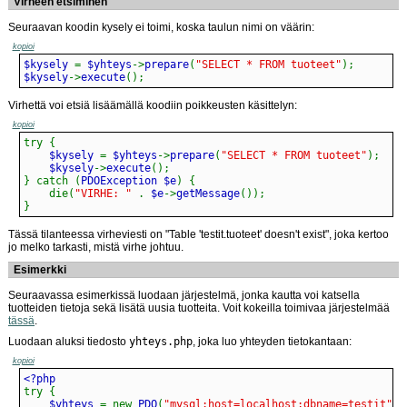
Virheen etsiminen
Seuraavan koodin kysely ei toimi, koska taulun nimi on väärin:
kopioi
$kysely 
=
 $yhteys
->
prepare
(
"SELECT * FROM tuoteet"
)
;
$kysely
->
execute
(
)
;
Virhettä voi etsiä lisäämällä koodiin poikkeusten käsittelyn:
kopioi
try
{
    $kysely 
=
 $yhteys
->
prepare
(
"SELECT * FROM tuoteet"
)
;
    $kysely
->
execute
(
)
;
}
catch
(
PDOException $e
)
{
die
(
"VIRHE: "
.
 $e
->
getMessage
(
)
)
;
}
Tässä tilanteessa virheviesti on "Table 'testit.tuoteet' doesn't exist", joka kertoo
jo melko tarkasti, mistä virhe johtuu.
Esimerkki
Seuraavassa esimerkissä luodaan järjestelmä, jonka kautta voi katsella
tuotteiden tietoja sekä lisätä uusia tuotteita. Voit kokeilla toimivaa järjestelmää
tässä
.
Luodaan aluksi tiedosto
yhteys.php
, joka luo yhteyden tietokantaan:
kopioi
try
{
    $yhteys 
=
new
PDO
(
"mysql:host=localhost;dbname=testit"
,