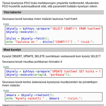
Tässä kyselyssä PDO lisää merkkijonojen ympärille heittomerkit. Muutenkin
PDO huolehtii automaattisesti siitä, että parametrit lisätään kyselyyn oikein.
Yksi tulosrivi
Seuraava koodi tulostaa rivien määrän taulussa
tuotteet
:
kopioi
$kysely 
=
 $yhteys
->
prepare
(
"SELECT COUNT(*) FROM tuotteet"
)
;
$kysely
->
execute
(
)
;
$tulos 
=
 $kysely
->
fetch
(
)
;
echo
"Taulussa on "
.
 $tulos
[
"COUNT(*)"
]
.
" riviä."
;
Muut kyselyt
Kyselyt
INSERT
,
UPDATE
,
DELETE
suoritetaan vastaavasti kuin kysely
SELECT
.
Seuraava koodi muuttaa porkkanan hinnaksi 4:
kopioi
$kysely 
=
 $yhteys
->
prepare
(
"UPDATE tuotteet SET hinta = ? WH
$kysely
->
execute
(
array
(
4
,
"porkkana"
)
)
;
Seuraava koodi kertoo äskeisessä kyselyssä muuttuneiden tai poistettujen
rivien määrän:
kopioi
$maara 
=
 $kysely
->
rowCount
(
)
;
echo
"Kysely vaikutti "
.
 $maara 
.
" riviin."
;