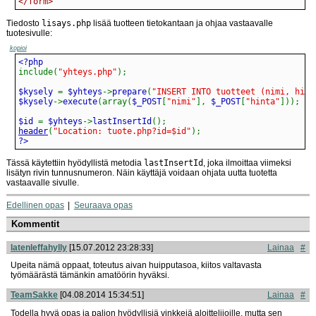
</form>
Tiedosto
lisays.php
lisää tuotteen tietokantaan ja ohjaa vastaavalle
tuotesivulle:
kopioi
include
(
"yhteys.php"
)
;
$kysely 
=
 $yhteys
->
prepare
(
"INSERT INTO tuotteet (nimi, hint
$kysely
->
execute
(
array
(
$_POST
[
"nimi"
]
,
 $_POST
[
"hinta"
]
)
)
;
$id 
=
 $yhteys
->
lastInsertId
(
)
;
header
(
"Location: tuote.php?id=$id"
)
;
?>
Tässä käytettiin hyödyllistä metodia
lastInsertId
, joka ilmoittaa viimeksi
lisätyn rivin tunnusnumeron. Näin käyttäjä voidaan ohjata uutta tuotetta
vastaavalle sivulle.
Edellinen opas
Seuraava opas
Kommentit
latenleffahylly
[15.07.2012 23:28:33]
Lainaa
#
Upeita nämä oppaat, toteutus aivan huipputasoa, kiitos valtavasta
työmäärästä tämänkin amatöörin hyväksi.
TeamSakke
[04.08.2014 15:34:51]
Lainaa
#
Todella hyvä opas ja paljon hyödyllisiä vinkkejä aloittelijoille, mutta sen