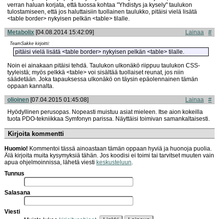
verran haluan korjata, että tuossa kohtaa "Yhdistys ja kysely" taulukon
tulostamiseen, että jos haluttaisiin tuollainen taulukko, pitäisi vielä lisätä
<table border> nykyisen pelkän <table> tilalle.
Metabolix
[04.08.2014 15:42:09]
Lainaa
#
TeamSakke kirjoitti:
pitäisi vielä lisätä <table border> nykyisen pelkän <table> tilalle.
Noin ei ainakaan pitäisi tehdä. Taulukon ulkonäkö riippuu taulukon CSS-
tyyleistä; myös pelkkä <table> voi sisältää tuollaiset reunat, jos niin
säädetään. Joka tapauksessa ulkonäkö on täysin epäolennainen tämän
oppaan kannalta.
olioinen
[07.04.2015 01:45:08]
Lainaa
#
Hyödyllinen perusopas. Nopeasti muistuu asiat mieleen. Itse aion kokeilla
tuota PDO-tekniikkaa Symfonyn parissa. Näyttäisi toimivan samankaltaisesti.
Kirjoita kommentti
Huomio!
Kommentoi tässä ainoastaan tämän oppaan hyviä ja huonoja puolia.
Älä kirjoita muita kysymyksiä tähän. Jos koodisi ei toimi tai tarvitset muuten vain
apua ohjelmoinnissa, lähetä viesti
keskusteluun
.
Tunnus
Salasana
Viesti