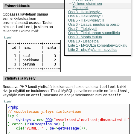
Virheen etsiminen
Esimerkkitaulu
Esimerkki
Osa 3 - Hakukyselyt I
Oppaassa käytetään samaa
Osa 4 - Hakukyselyt II
esimerkkitaulua kuin
Osa 5 - Hakukyselyt III
ensimmäisessä osassa. Taulun
Osa 6 - Lisäys, muutos ja poisto
nimi on
tuotteet
, ja siihen on
Osa 7 - Tietotyypit
tallennettu kolme riviä:
Osa 8 - Tietokannan suunnittelu
Osa 9 - Monta taulua
kopioi
Osa 10 - Lisätietoa
Liite 1 - MySQL:n komentorivityökalu
Liite 2 - phpMyAdmin-sovellus
+----+----------+-------+
Yhdistys ja kysely
Seuraava PHP-koodi yhdistää tietokantaan, hakee taulusta
tuotteet
kaikki
rivit ja näyttää ne taulukossa. Tässä MySQL-palvelimen osoite on
localhost
,
käyttäjän nimi on
antti
, salasana on
abc
ja tietokannan nimi on
testit
.
kopioi
// muodostetaan yhteys tietokantaan
try
{
    $yhteys 
=
new
PDO
(
"mysql:host=localhost;dbname=testit"
,
}
catch
(
PDOException $e
)
{
die
(
"VIRHE: "
.
 $e
->
getMessage
(
)
)
;
}