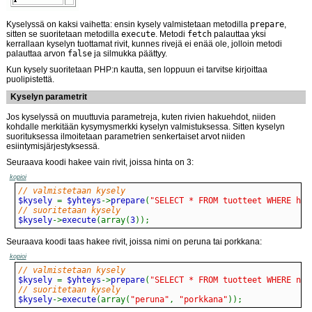
Kyselyssä on kaksi vaihetta: ensin kysely valmistetaan metodilla
prepare
,
sitten se suoritetaan metodilla
execute
. Metodi
fetch
palauttaa yksi
kerrallaan kyselyn tuottamat rivit, kunnes rivejä ei enää ole, jolloin metodi
palauttaa arvon
false
ja silmukka päättyy.
Kun kysely suoritetaan PHP:n kautta, sen loppuun ei tarvitse kirjoittaa
puolipistettä.
Kyselyn parametrit
Jos kyselyssä on muuttuvia parametreja, kuten rivien hakuehdot, niiden
kohdalle merkitään kysymysmerkki kyselyn valmistuksessa. Sitten kyselyn
suorituksessa ilmoitetaan parametrien senkertaiset arvot niiden
esiintymisjärjestyksessä.
Seuraava koodi hakee vain rivit, joissa hinta on 3:
kopioi
// valmistetaan kysely
$kysely 
=
 $yhteys
->
prepare
(
"SELECT * FROM tuotteet WHERE hin
// suoritetaan kysely
$kysely
->
execute
(
array
(
3
)
)
;
Seuraava koodi taas hakee rivit, joissa nimi on peruna tai porkkana:
kopioi
// valmistetaan kysely
$kysely 
=
 $yhteys
->
prepare
(
"SELECT * FROM tuotteet WHERE nim
// suoritetaan kysely
$kysely
->
execute
(
array
(
"peruna"
,
"porkkana"
)
)
;