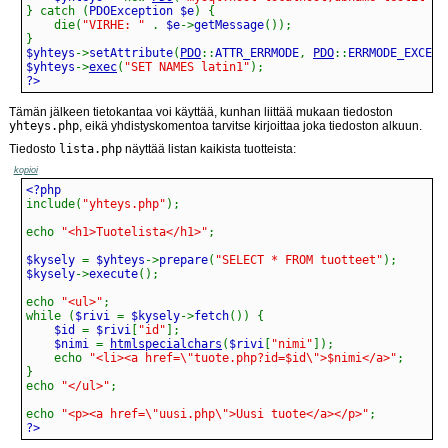
}
catch
(
PDOException $e
)
{
die
(
"VIRHE: "
.
 $e
->
getMessage
(
)
)
;
}
$yhteys
->
setAttribute
(
PDO
::
ATTR_ERRMODE
,
PDO
::
ERRMODE_EXCEPT
$yhteys
->
exec
(
"SET NAMES latin1"
)
;
?>
Tämän jälkeen tietokantaa voi käyttää, kunhan liittää mukaan tiedoston
yhteys.php
, eikä yhdistyskomentoa tarvitse kirjoittaa joka tiedoston alkuun.
Tiedosto
lista.php
näyttää listan kaikista tuotteista:
kopioi
include
(
"yhteys.php"
)
;
echo
"<h1>Tuotelista</h1>"
;
$kysely 
=
 $yhteys
->
prepare
(
"SELECT * FROM tuotteet"
)
;
$kysely
->
execute
(
)
;
echo
"<ul>"
;
while
(
$rivi 
=
 $kysely
->
fetch
(
)
)
{
    $id 
=
 $rivi
[
"id"
]
;
    $nimi 
=
htmlspecialchars
(
$rivi
[
"nimi"
]
)
;
echo
"<li><a href=\"tuote.php?id=$id\">$nimi</a>"
;
}
echo
"</ul>"
;
echo
"<p><a href=\"uusi.php\">Uusi tuote</a></p>"
;
?>