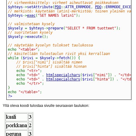
// virheenkäsittely: virheet aiheuttavat poikkeuksen
$yhteys
->
setAttribute
(
PDO
::
ATTR_ERRMODE
,
PDO
::
ERRMODE_EXCEPT
// merkistö: käytetään latin1-merkistöä; toinen yleinen vaih
$yhteys
->
exec
(
"SET NAMES latin1"
)
;
// valmistetaan kysely
$kysely 
=
 $yhteys
->
prepare
(
"SELECT * FROM tuotteet"
)
;
// suoritetaan kysely
$kysely
->
execute
(
)
;
// näytetään kyselyn tulokset taulukossa
echo
"<table>"
;
// käsitellään tulostaulun rivit yksi kerrallaan
while
(
$rivi 
=
 $kysely
->
fetch
(
)
)
{
// $rivi["nimi"] sisältää nimen
// $rivi["hinta"] sisältää hinnan
echo
"<tr>"
;
echo
"<td>"
.
htmlspecialchars
(
$rivi
[
"nimi"
]
)
.
"</td>"
;
echo
"<td>"
.
htmlspecialchars
(
$rivi
[
"hinta"
]
)
.
"</td>"
echo
"</tr>"
;
}
echo
"</table>"
;
?>
Yllä oleva koodi tulostaa sivulle seuraavan taulukon: