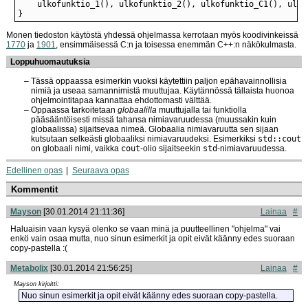
}
Monen tiedoston käytöstä yhdessä ohjelmassa kerrotaan myös koodivinkeissä
1770
ja
1901
, ensimmäisessä C:n ja toisessa enemmän C++:n näkökulmasta.
Loppuhuomautuksia
Tässä oppaassa esimerkin vuoksi käytettiin paljon epähavainnollisia
nimiä ja useaa samannimistä muuttujaa. Käytännössä tällaista huonoa
ohjelmointitapaa kannattaa ehdottomasti välttää.
Oppaassa tarkoitetaan
globaalilla
muuttujalla tai funktiolla
pääsääntöisesti missä tahansa nimiavaruudessa (muussakin kuin
globaalissa) sijaitsevaa nimeä. Globaalia nimiavaruutta sen sijaan
kutsutaan selkeästi globaaliksi nimiavaruudeksi. Esimerkiksi
std::cout
on globaali nimi, vaikka
cout
-olio sijaitseekin
std
-nimiavaruudessa.
Edellinen opas
Seuraava opas
Kommentit
Mayson
[30.01.2014 21:11:36]
Lainaa
#
Haluaisin vaan kysyä olenko se vaan minä ja puutteellinen "ohjelma" vai
enkö vain osaa mutta, nuo sinun esimerkit ja opit eivät käänny edes suoraan
copy-pastella :(
Metabolix
[30.01.2014 21:56:25]
Lainaa
#
Mayson kirjoitti:
Nuo sinun esimerkit ja opit eivät käänny edes suoraan copy-pastella.