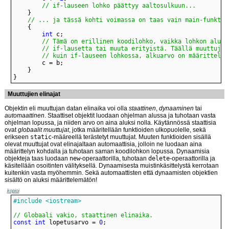
// if-lauseen lohko päättyy aaltosulkuun...
// ... ja tässä kohti voimassa on taas vain main-funktio
int
		// kuin if-lauseen lohkossa, alkuarvo on määrittelem
}
Muuttujien elinajat
Objektin eli muuttujan datan elinaika voi olla
staattinen
,
dynaaminen
tai
automaattinen
. Staattiset objektit luodaan ohjelman alussa ja tuhotaan vasta
ohjelman lopussa, ja niiden arvo on aina aluksi nolla. Käytännössä staattisia
ovat
globaalit muuttujat
, jotka määritellään funktioiden ulkopuolelle, sekä
erikseen
static
-määreellä terästetyt muuttujat. Muuten funktioiden sisällä
olevat muuttujat ovat elinajaltaan automaattisia, jolloin ne luodaan aina
määrittelyn kohdalla ja tuhotaan saman koodilohkon lopussa. Dynaamisia
objekteja taas luodaan
new
-operaattorilla, tuhotaan
delete
-operaattorilla ja
käsitellään osoitinten välityksellä. Dynaamisesta muistinkäsittelystä kerrotaan
kuitenkin vasta myöhemmin. Sekä automaattisten että dynaamisten objektien
sisältö on aluksi määrittelemätön!
kopioi
#include <iostream>
// Globaali vakio, staattinen elinaika.
const
int
 lopetusarvo = 
0