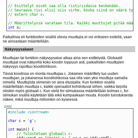
// Määrittelyssä varataan tila. Kaikki muuttujat pitää määri
int
 x;
Paikallisia eli funktioiden sisällä olevia muuttujia ei voi erikseen esitellä, vaan
ne ainoastaan määritellään.
Näkyvyysalueet
Muuttujan tai funktion
näkyvyysalue
alkaa aina sen esittelystä. Globaalit
muuttujat ovat näkyvillä koko koodin loppuun asti, paikallisten muuttujien
näkyvyys rajoittuu koodilohkoon.
Tässä koodissa on monta muuttujaa c. Jokainen määrittely luo uuden
muuttujan, ja jokaisessa koodilohkossa saa olla vain yksi muuttuja samalla
nimellä. Muuttujista viimeisin on aina etusijalla: Kun funktion sisällä
määritellään muuttuja c, kaikki operaatiot kohdistuvat siihen, vaikka tarjolla
olisikin myös globaali c. Kun vielä for-silmukassa määritellään kolmas c, for-
silmukan sisällä käytetään tätä eikä kumpaakaan muuta. Koodin tulostuksesta
näkee, mikä muuttuja milloinkin on kyseessä.
kopioi
#include <iostream>
char
 c = 
'g'
int
// Tulostetaan globaali c:
	std::cout << 
"(main) c: "