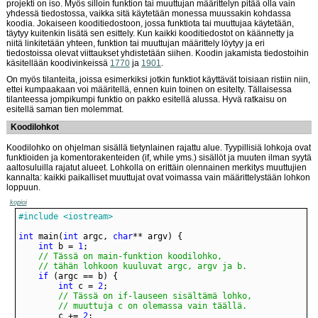
projekti on iso. Myös silloin funktion tai muuttujan määrittelyn pitää olla vain
yhdessä tiedostossa, vaikka sitä käytetään monessa muussakin kohdassa
koodia. Jokaiseen kooditiedostoon, jossa funktiota tai muuttujaa käytetään,
täytyy kuitenkin lisätä sen esittely. Kun kaikki kooditiedostot on käännetty ja
niitä linkitetään yhteen, funktion tai muuttujan määrittely löytyy ja eri
tiedostoissa olevat viittaukset yhdistetään siihen. Koodin jakamista tiedostoihin
käsitellään koodivinkeissä
1770
ja
1901
.
On myös tilanteita, joissa esimerkiksi jotkin funktiot käyttävät toisiaan ristiin niin,
ettei kumpaakaan voi määritellä, ennen kuin toinen on esitelty. Tällaisessa
tilanteessa jompikumpi funktio on pakko esitellä alussa. Hyvä ratkaisu on
esitellä saman tien molemmat.
Koodilohkot
Koodilohko on ohjelman sisällä tietynlainen rajattu alue. Tyypillisiä lohkoja ovat
funktioiden ja komentorakenteiden (if, while yms.) sisällöt ja muuten ilman syytä
aaltosuluilla rajatut alueet. Lohkolla on erittäin olennainen merkitys muuttujien
kannalta: kaikki paikalliset muuttujat ovat voimassa vain määrittelystään lohkon
loppuun.
kopioi
#include <iostream>
int
 main(
int
 argc, 
char
int
 b = 
1
	// tähän lohkoon kuuluvat argc, argv ja b.
if
int
 c = 
2
		// muuttuja c on olemassa vain täällä.
		c += 
2