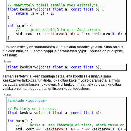
// Määrittely toimii samalla myös esittelynä...
float
 keskiarvo(
const
float
 a, 
const
float
return
 (a + b) / 
2
int
// ... joten kääntäjä toimii tässä oikein.
	std::cout << 
"keskiarvo(3, 6) = "
 << keskiarvo(
3
, 
6
}
Funktion esittely on samanlainen kuin funktion määrittelyn alku. Siinä on siis
funktion nimi, paluuarvon tyyppi ja parametrien tyypit. Lopussa on puolipiste,
kas näin:
kopioi
float
 keskiarvo(
const
float
 a, 
const
float
 b);
Tämän esittelyn jälkeen kääntäjä tietää, että koodissa esiintyvä sana
keskiarvo
tarkoittaa funktiota, joka ottaa kaksi
float
-parametria ja myös
palauttaa samanlaisen liukuluvun. Nyt funktion määrittely voidaan kirjoittaa
vaikka ohjelman loppuun tai erilliseen kooditiedostoon.
kopioi
#include <iostream>
// Esittely on tarpeen...
float
 keskiarvo(
const
float
 a, 
const
float
int
// ... koska muuten kääntäjä ei tiedä, mistä tässä on ky
	std::cout << 
"keskiarvo(3, 6) = "
 << keskiarvo(
3
, 
6