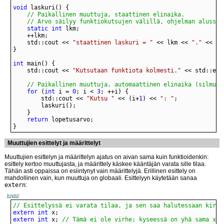
void
	// Arvo säilyy funktiokutsujen välillä, ohjelman alussa 
static
int
	std::cout << 
"staattinen laskuri = "
 << lkm << 
"."
int
	std::cout << 
"Kutsutaan funktiota kolmesti."
// Paikallinen muuttuja, automaattinen elinaika (silmuka
for
 (
int
 i = 
0
; i < 
3
		std::cout << 
"Kutsu "
 << (i+
1
) << 
": "
return
}
Muuttujien esittelyt ja määrittelyt
Muuttujien esittelyn ja määrittelyn ajatus on aivan sama kuin funktioidenkin:
esittely kertoo muuttujasta, ja määrittely käskee kääntäjän varata sille tilaa.
Tähän asti oppaissa on esiintynyt vain määrittelyjä. Erillinen esittely on
mahdollinen vain, kun muuttuja on globaali. Esittelyyn käytetään sanaa
extern
:
kopioi
// Esittelyssä ei varata tilaa, ja sen saa halutessaan kirjo
extern
int
extern
int
 x; 