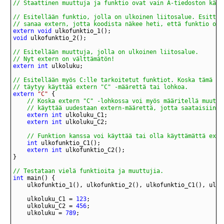
// sanaa extern, jotta koodista näkee heti, että funktio on 
extern
void
void
// Nyt extern on välttämätön!
extern
int
// täytyy käyttää extern "C" -määrettä tai lohkoa.
extern
"C"
	// käyttää uudestaan extern-määrettä, jotta saataisiin e
extern
int
extern
int
// Funktion kanssa voi käyttää tai olla käyttämättä exte
int
extern
int
// Testataan vielä funktioita ja muuttujia.
int
	ulkoluku_C1 = 
123
	ulkoluku_C2 = 
456
	ulkoluku = 
789