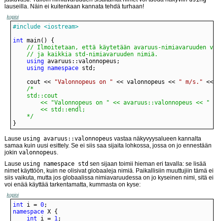
lauseilla. Näin ei kuitenkaan kannata tehdä turhaan!
kopioi
#include <iostream>
int
	// ja kaikkia std-nimiavaruuden nimiä.
using
using
namespace
	cout << 
"Valonnopeus on "
 << valonnopeus << 
" m/s."
	*/
}
Lause
using avaruus::valonnopeus
vastaa näkyvyysalueen kannalta
samaa kuin uusi esittely. Se ei siis saa sijaita lohkossa, jossa on jo ennestään
jokin
valonnopeus
.
Lause
using namespace std
sen sijaan toimii hieman eri tavalla: se lisää
nimet käyttöön, kuin ne olisivat globaaleja nimiä. Paikallisiin muuttujiin tämä ei
siis vaikuta, mutta jos globaalissa nimiavaruudessa on jo kyseinen nimi, sitä ei
voi enää käyttää tarkentamatta, kummasta on kyse:
kopioi
int
 i = 
0
namespace
int
 i = 
1