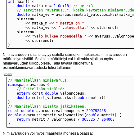
int
double
 matka_m = 
1.0e+18
; 
	// Tarvitaan "avaruus::", koska käytetään nimiavaruuden 
double
		<< matka_m << 
" metriä on "
		<< matka_vv << 
" valovuotta."
		<< 
"Valo kulkee nopeudella "
 << avaruus::valonnopeus
}
Nimiavaruuden sisältö täytyy esitellä esimerkin mukaisesti nimiavaruuden
määrittelyn sisällä. Sisällön määrittelyt voi kuitenkin sijoittaa myös
nimiavaruuden ulkopuolelle. Tällä tavalla kirjoitettuna
esimerkkinimiavaruudesta tulisi tällainen:
kopioi
// Määritellään nimiavaruus:
namespace
// Esitellään sisältö:
extern
const
double
double
 metrit_valovuosiksi(
double
// Määritellään sisältö jälkikäteen:
const
double
 avaruus::valonnopeus = 
299792458
double
 avaruus::metrit_valovuosiksi(
double
return
 metrit / valonnopeus / 
365.25
 / 
86400
}
Nimiavaruuden voi myös määritellä monessa osassa: