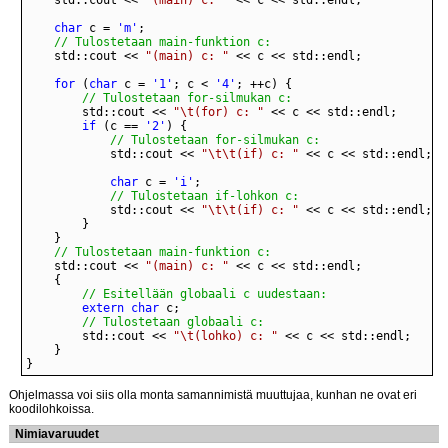
char
 c = 
'm'
// Tulostetaan main-funktion c:
	std::cout << 
"(main) c: "
for
 (
char
 c = 
'1'
; c < 
'4'
// Tulostetaan for-silmukan c:
		std::cout << 
"\t(for) c: "
if
 (c == 
'2'
// Tulostetaan for-silmukan c:
			std::cout << 
"\t\t(if) c: "
char
 c = 
'i'
// Tulostetaan if-lohkon c:
			std::cout << 
"\t\t(if) c: "
// Tulostetaan main-funktion c:
	std::cout << 
"(main) c: "
// Esitellään globaali c uudestaan:
extern
char
// Tulostetaan globaali c:
		std::cout << 
"\t(lohko) c: "
}
Ohjelmassa voi siis olla monta samannimistä muuttujaa, kunhan ne ovat eri
koodilohkoissa.
Nimiavaruudet