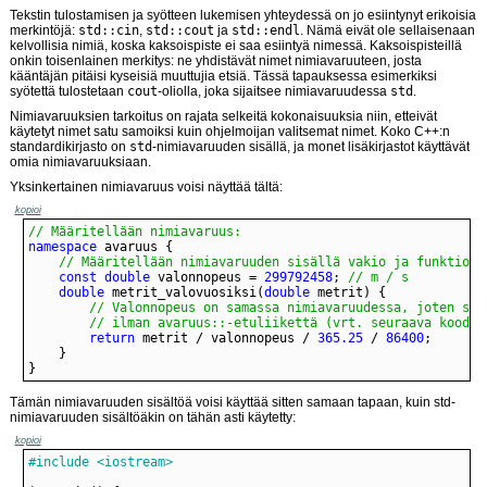
Tekstin tulostamisen ja syötteen lukemisen yhteydessä on jo esiintynyt erikoisia
merkintöjä:
std::cin
,
std::cout
ja
std::endl
. Nämä eivät ole sellaisenaan
kelvollisia nimiä, koska kaksoispiste ei saa esiintyä nimessä. Kaksoispisteillä
onkin toisenlainen merkitys: ne yhdistävät nimet nimiavaruuteen, josta
kääntäjän pitäisi kyseisiä muuttujia etsiä. Tässä tapauksessa esimerkiksi
syötettä tulostetaan
cout
-oliolla, joka sijaitsee nimiavaruudessa
std
.
Nimiavaruuksien tarkoitus on rajata selkeitä kokonaisuuksia niin, etteivät
käytetyt nimet satu samoiksi kuin ohjelmoijan valitsemat nimet. Koko C++:n
standardikirjasto on
std
-nimiavaruuden sisällä, ja monet lisäkirjastot käyttävät
omia nimiavaruuksiaan.
Yksinkertainen nimiavaruus voisi näyttää tältä:
kopioi
// Määritellään nimiavaruus:
namespace
// Määritellään nimiavaruuden sisällä vakio ja funktio:
const
double
 valonnopeus = 
299792458
; 
// m / s
double
 metrit_valovuosiksi(
double
		// ilman avaruus::-etuliikettä (vrt. seuraava koodi)
return
 metrit / valonnopeus / 
365.25
 / 
86400
}
Tämän nimiavaruuden sisältöä voisi käyttää sitten samaan tapaan, kuin std-
nimiavaruuden sisältöäkin on tähän asti käytetty:
kopioi
#include <iostream>