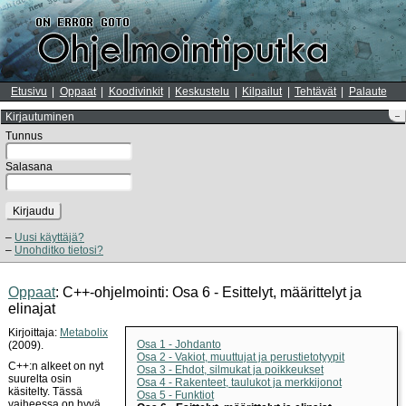
Etusivu
Oppaat
Koodivinkit
Keskustelu
Kilpailut
Tehtävät
Palaute
Kirjautuminen
–
Tunnus
Salasana
Kirjaudu
Uusi käyttäjä?
Unohditko tietosi?
Oppaat
: C++-ohjelmointi: Osa 6 - Esittelyt, määrittelyt ja
elinajat
Kirjoittaja:
Metabolix
Osa 1 - Johdanto
(2009).
Osa 2 - Vakiot, muuttujat ja perustietotyypit
C++:n alkeet on nyt
Osa 3 - Ehdot, silmukat ja poikkeukset
suurelta osin
Osa 4 - Rakenteet, taulukot ja merkkijonot
käsitelty. Tässä
Osa 5 - Funktiot
vaiheessa on hyvä