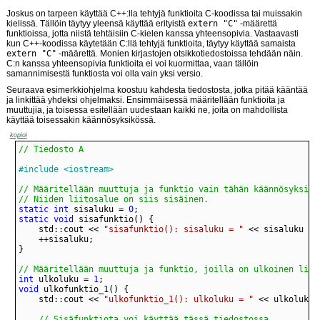
Joskus on tarpeen käyttää C++:lla tehtyjä funktioita C-koodissa tai muissakin
kielissä. Tällöin täytyy yleensä käyttää erityistä
extern "C"
-määrettä
funktioissa, jotta niistä tehtäisiin C-kielen kanssa yhteensopivia. Vastaavasti
kun C++-koodissa käytetään C:llä tehtyjä funktioita, täytyy käyttää samaista
extern "C"
-määrettä. Monien kirjastojen otsikkotiedostoissa tehdään näin.
C:n kanssa yhteensopivia funktioita ei voi kuormittaa, vaan tällöin
samannimisestä funktiosta voi olla vain yksi versio.
Seuraava esimerkkiohjelma koostuu kahdesta tiedostosta, jotka pitää kääntää
ja linkittää yhdeksi ohjelmaksi. Ensimmäisessä määritellään funktioita ja
muuttujia, ja toisessa esitellään uudestaan kaikki ne, joita on mahdollista
käyttää toisessakin käännösyksikössä.
kopioi
// Tiedosto A
#include <iostream>
// Niiden liitosalue on siis sisäinen.
static
int
 sisaluku = 
0
static
void
	std::cout << 
"sisafunktio(): sisaluku = "
// Määritellään muuttuja ja funktio, joilla on ulkoinen liit
int
 ulkoluku = 
1
void
	std::cout << 
"ulkofunktio_1(): ulkoluku = "
// Sisäfunktiota voi käyttää tässä tiedostossa.