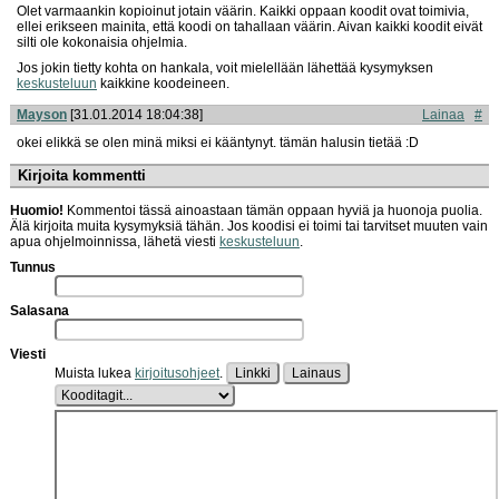
Olet varmaankin kopioinut jotain väärin. Kaikki oppaan koodit ovat toimivia,
ellei erikseen mainita, että koodi on tahallaan väärin. Aivan kaikki koodit eivät
silti ole kokonaisia ohjelmia.
Jos jokin tietty kohta on hankala, voit mielellään lähettää kysymyksen
keskusteluun
kaikkine koodeineen.
Mayson
[31.01.2014 18:04:38]
Lainaa
#
okei elikkä se olen minä miksi ei kääntynyt. tämän halusin tietää :D
Kirjoita kommentti
Huomio!
Kommentoi tässä ainoastaan tämän oppaan hyviä ja huonoja puolia.
Älä kirjoita muita kysymyksiä tähän. Jos koodisi ei toimi tai tarvitset muuten vain
apua ohjelmoinnissa, lähetä viesti
keskusteluun
.
Tunnus
Salasana
Viesti
Muista lukea
kirjoitusohjeet
.
Linkki
Lainaus