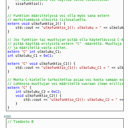
// merkitsemässä ulkoista liitosaluetta.
extern
void
	std::cout << 
"ulkofunktio_2(): ulkoluku = "
// ja määritellä vasta sitten.
extern
"C"
int
int
 ulkoluku_C1 = 
0xC1
extern
"C"
void
	std::cout << 
"ulkofunktio_C1(): ulkoluku_C1 = "
// Lohkossa muuttujan voi määritellä suoraan ilman erillistä
extern
"C"
int
 ulkoluku_C2 = 
0xC2
void
		std::cout << 
"ulkofunktio_C2(): ulkoluku_C2 = "
}
kopioi