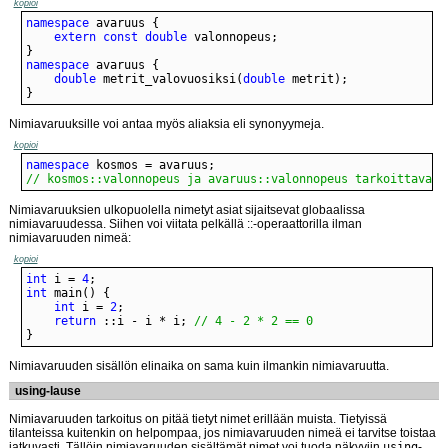
kopioi
namespace
extern
const
double
namespace
double
 metrit_valovuosiksi(
double
}
Nimiavaruuksille voi antaa myös aliaksia eli synonyymeja.
kopioi
namespace
// kosmos::valonnopeus ja avaruus::valonnopeus tarkoittavat 
Nimiavaruuksien ulkopuolella nimetyt asiat sijaitsevat globaalissa
nimiavaruudessa. Siihen voi viitata pelkällä ::-operaattorilla ilman
nimiavaruuden nimeä:
kopioi
int
 i = 
4
int
int
 i = 
2
return
 ::i - i * i; 
// 4 - 2 * 2 == 0
}
Nimiavaruuden sisällön elinaika on sama kuin ilmankin nimiavaruutta.
using-lause
Nimiavaruuden tarkoitus on pitää tietyt nimet erillään muista. Tietyissä
tilanteissa kuitenkin on helpompaa, jos nimiavaruuden nimeä ei tarvitse toistaa
jatkuvasti. Tällöin nimiavaruuden sisältämät nimet voi tuoda näkyviin
using
-