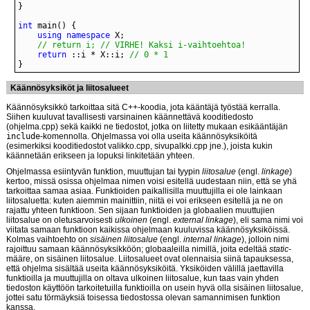
int
using
namespace
// return i; // VIRHE! Kaksi i-vaihtoehtoa!
return
 ::i * X::i; 
// 0 * 1
}
Käännösyksiköt ja liitosalueet
Käännösyksikkö tarkoittaa sitä C++-koodia, jota kääntäjä työstää kerralla.
Siihen kuuluvat tavallisesti varsinainen käännettävä kooditiedosto
(ohjelma.cpp) sekä kaikki ne tiedostot, jotka on liitetty mukaan esikääntäjän
include
-komennolla. Ohjelmassa voi olla useita käännösyksiköitä
(esimerkiksi kooditiedostot valikko.cpp, sivupalkki.cpp jne.), joista kukin
käännetään erikseen ja lopuksi linkitetään yhteen.
Ohjelmassa esiintyvän funktion, muuttujan tai tyypin
liitosalue
(engl.
linkage
)
kertoo, missä osissa ohjelmaa nimen voisi esitellä uudestaan niin, että se yhä
tarkoittaa samaa asiaa. Funktioiden paikallisilla muuttujilla ei ole lainkaan
liitosaluetta: kuten aiemmin mainittiin, niitä ei voi erikseen esitellä ja ne on
rajattu yhteen funktioon. Sen sijaan funktioiden ja globaalien muuttujien
liitosalue on oletusarvoisesti
ulkoinen
(engl.
external linkage
), eli sama nimi voi
viitata samaan funktioon kaikissa ohjelmaan kuuluvissa käännösyksiköissä.
Kolmas vaihtoehto on
sisäinen liitosalue
(engl.
internal linkage
), jolloin nimi
rajoittuu samaan käännösyksikköön; globaaleilla nimillä, joita edeltää
static
-
määre, on sisäinen liitosalue. Liitosalueet ovat olennaisia siinä tapauksessa,
että ohjelma sisältää useita käännösyksiköitä. Yksiköiden välillä jaettavilla
funktioilla ja muuttujilla on oltava ulkoinen liitosalue, kun taas vain yhden
tiedoston käyttöön tarkoitetuilla funktioilla on usein hyvä olla sisäinen liitosalue,
jottei satu törmäyksiä toisessa tiedostossa olevan samannimisen funktion
kanssa.