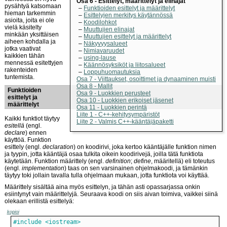
Osa 6 - Esittelyt, määrittelyt ja elinajat
pysähtyä katsomaan
Funktioiden esittelyt ja määrittelyt
hieman tarkemmin
Esittelyjen merkitys käytännössä
asioita, joita ei ole
Koodilohkot
vielä käsitelty
Muuttujien elinajat
minkään yksittäisen
Muuttujien esittelyt ja määrittelyt
aiheen kohdalla ja
Näkyvyysalueet
jotka vaativat
Nimiavaruudet
kaikkien tähän
using-lause
mennessä esitettyjen
Käännösyksiköt ja liitosalueet
rakenteiden
Loppuhuomautuksia
tuntemista.
Osa 7 - Viittaukset, osoittimet ja dynaaminen muisti
Osa 8 - Mallit
Funktioiden
Osa 9 - Luokkien perusteet
esittelyt ja
Osa 10 - Luokkien erikoiset jäsenet
määrittelyt
Osa 11 - Luokkien perintä
Liite 1 - C++-kehitysympäristöt
Kaikki funktiot täytyy
Liite 2 - Valmis C++-kääntäjäpaketti
esitellä
(engl.
declare
) ennen
käyttöä. Funktion
esittely (engl.
declaration
) on koodirivi, joka kertoo kääntäjälle funktion nimen
ja tyypin, jotta kääntäjä osaa tulkita oikein koodirivejä, joilla tätä funktiota
käytetään. Funktion määrittely (engl.
definition
;
define
, määritellä) eli toteutus
(engl.
implementation
) taas on sen varsinainen ohjelmakoodi, ja tämänkin
täytyy toki jollain tavalla tulla ohjelmaan mukaan, jotta funktiota voi käyttää.
Määrittely sisältää aina myös esittelyn, ja tähän asti opassarjassa onkin
esiintynyt vain määrittelyjä. Seuraava koodi on siis aivan toimiva, vaikkei siinä
olekaan erillistä esittelyä:
kopioi
#include <iostream>