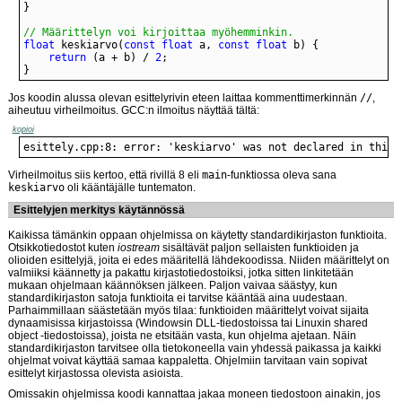
// Määrittelyn voi kirjoittaa myöhemminkin.
float
 keskiarvo(
const
float
 a, 
const
float
return
 (a + b) / 
2
}
Jos koodin alussa olevan esittelyrivin eteen laittaa kommenttimerkinnän
//
,
aiheutuu virheilmoitus. GCC:n ilmoitus näyttää tältä:
kopioi
esittely.cpp:8: error: 'keskiarvo' was not declared in this 
Virheilmoitus siis kertoo, että rivillä 8 eli
main
-funktiossa oleva sana
keskiarvo
oli kääntäjälle tuntematon.
Esittelyjen merkitys käytännössä
Kaikissa tämänkin oppaan ohjelmissa on käytetty standardikirjaston funktioita.
Otsikkotiedostot kuten
iostream
sisältävät paljon sellaisten funktioiden ja
olioiden esittelyjä, joita ei edes määritellä lähdekoodissa. Niiden määrittelyt on
valmiiksi käännetty ja pakattu kirjastotiedostoiksi, jotka sitten linkitetään
mukaan ohjelmaan käännöksen jälkeen. Paljon vaivaa säästyy, kun
standardikirjaston satoja funktioita ei tarvitse kääntää aina uudestaan.
Parhaimmillaan säästetään myös tilaa: funktioiden määrittelyt voivat sijaita
dynaamisissa kirjastoissa (Windowsin DLL-tiedostoissa tai Linuxin shared
object -tiedostoissa), joista ne etsitään vasta, kun ohjelma ajetaan. Näin
standardikirjaston tarvitsee olla tietokoneella vain yhdessä paikassa ja kaikki
ohjelmat voivat käyttää samaa kappaletta. Ohjelmiin tarvitaan vain sopivat
esittelyt kirjastossa olevista asioista.
Omissakin ohjelmissa koodi kannattaa jakaa moneen tiedostoon ainakin, jos