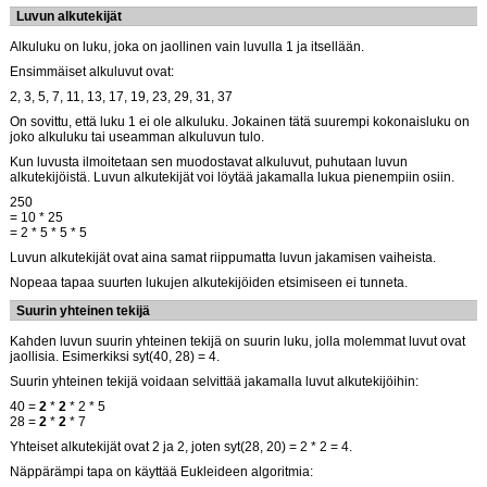
Luvun alkutekijät
Alkuluku on luku, joka on jaollinen vain luvulla 1 ja itsellään.
Ensimmäiset alkuluvut ovat:
2, 3, 5, 7, 11, 13, 17, 19, 23, 29, 31, 37
On sovittu, että luku 1 ei ole alkuluku. Jokainen tätä suurempi kokonaisluku on
joko alkuluku tai useamman alkuluvun tulo.
Kun luvusta ilmoitetaan sen muodostavat alkuluvut, puhutaan luvun
alkutekijöistä. Luvun alkutekijät voi löytää jakamalla lukua pienempiin osiin.
250
= 10 * 25
= 2 * 5 * 5 * 5
Luvun alkutekijät ovat aina samat riippumatta luvun jakamisen vaiheista.
Nopeaa tapaa suurten lukujen alkutekijöiden etsimiseen ei tunneta.
Suurin yhteinen tekijä
Kahden luvun suurin yhteinen tekijä on suurin luku, jolla molemmat luvut ovat
jaollisia. Esimerkiksi syt(40, 28) = 4.
Suurin yhteinen tekijä voidaan selvittää jakamalla luvut alkutekijöihin:
40 =
2
*
2
* 2 * 5
28 =
2
*
2
* 7
Yhteiset alkutekijät ovat 2 ja 2, joten syt(28, 20) = 2 * 2 = 4.
Näppärämpi tapa on käyttää Eukleideen algoritmia: