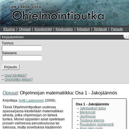
Etusivu
Oppaat
Koodivinkit
Keskustelu
Kilpailut
Tehtävät
Palaute
Kirjautuminen
–
Tunnus
Salasana
Kirjaudu
Uusi käyttäjä?
Unohditko tietosi?
Oppaat
: Ohjelmoijan matematiikka: Osa 1 - Jakojäännös
Kirjoittaja:
Antti Laaksonen
(2006).
Osa 1 - Jakojäännös
Tässä Ohjelmointiputkan uudessa
Jakolaskun tulos
opassarjassa käsitellään matematiikan
Merkinnät
aiheita, jotka ohjelmoijan on tärkeä
Jaollisuus
tuntea. Monet oppaiden asiat opetetaan
Toistuva kierros
jossain vaiheessa peruskoulussa tai
Ruudukon numerointi
lukiossa, mutta sovelluksia käytännön
Ajan jako osiin