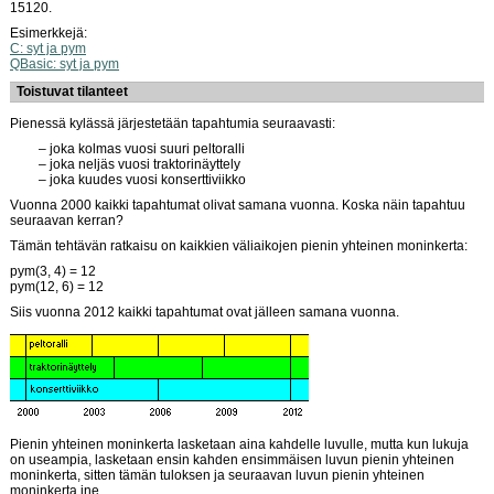
15120.
Esimerkkejä:
C: syt ja pym
QBasic: syt ja pym
Toistuvat tilanteet
Pienessä kylässä järjestetään tapahtumia seuraavasti:
joka kolmas vuosi suuri peltoralli
joka neljäs vuosi traktorinäyttely
joka kuudes vuosi konserttiviikko
Vuonna 2000 kaikki tapahtumat olivat samana vuonna. Koska näin tapahtuu
seuraavan kerran?
Tämän tehtävän ratkaisu on kaikkien väliaikojen pienin yhteinen moninkerta:
pym(3, 4) = 12
pym(12, 6) = 12
Siis vuonna 2012 kaikki tapahtumat ovat jälleen samana vuonna.
Pienin yhteinen moninkerta lasketaan aina kahdelle luvulle, mutta kun lukuja
on useampia, lasketaan ensin kahden ensimmäisen luvun pienin yhteinen
moninkerta, sitten tämän tuloksen ja seuraavan luvun pienin yhteinen
moninkerta jne.