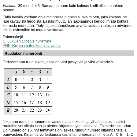
Vastaus:
39 mod 4 = 3. Samaan pinoon kuin kolmas kortti eli kolmanteen
pinoon.
Tällä tavalla voidaan ohjelmoinnissa tunnistaa joka toinen, joka kolmas jne.
läpi käytävistä tiedoista. Laskurimuuttujan jakojäännös kertoo, missä kohtaa
kierrosta mennään. Tietyllä jakojäännöksen arvolla voidaan tulostaa erivärinen
teksti, rivinvaihto tai muuta vastaavaa.
Esimerkkejä:
C: Lukujen tulostus rivitettynä
PHP: Rivien väritys kolmella värillä
Ruudukon numerointi
Tarkastellaan ruudukkoa, jossa on viisi pystyriviä ja viisi vaakariviä:
Jokainen ruutu on numeroitu vasemmalta oikealle ja ylhäältä alas. Lisäksi
ruutuihin voi viitata ison ja pienen kirjaimen yhdistelmällä. Esimerkiksi ruudun
Db numero on 16. Nyt tehtävänä on laskea ruudun numero kirjainparista ja
päinvastoin. Kirjaimia voi laskuissa käsitellä numeroina niin, että A = 0, B = 1, C