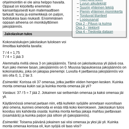
ohjelmointiin ei ole aina helppo havaita.
Luvun alkutekijät
Oppaat on kirjoitettu enemmän
Suurin yhteinen tekijä
kansantajuisesti kuin matemaattisen
Pienin yhteinen moninkerta
tarkasti: kuvia ja esimerkkejä on paljon,
Toistuvat tilanteet
todistuksia taas niukasti. Ensimmäisen
Loppusanat
oppaan aiheena on monikäyttöinen
Osa 2 - Pituus ja kulma
jakojäännös.
Osa 3 - Vektorit
Osa 4 - Tiedosta dataan
Jakolaskun tulos
Kokonaislukujen jakolaskun tuloksen voi
ilmoittaa kahdella tavalla:
7 / 4 = 1,75
7 / 4 = 1 jää 3
Alemmalla rivillä oleva 3 on jakojäännös. Tämä on jakolaskussa yli jäävä osa.
Kun jako menee tasan, jakojäännös on 0. Muussa tapauksessa jakojäännös on
kokonaisluku, joka on jakajaa pienempi. Luvulla 4 jaettaessa jakojäännös voi
siis olla 0, 1, 2 tai 3.
Esimerkki:
Korissa oli 37 omenaa, jotka jaettiin viiden hengen kesken. Kuinka
monta omenaa kukin sai ja kuinka monta omenaa jäi yli?
Vastaus:
37 / 5 = 7 jää 2. Jokainen sai seitsemän omenaa ja kaksi omenaa jäi
yli.
Käytännössä omenat jaetaan niin, että kullekin syöjälle annetaan vuorollaan
yksi omena, kunnes omenoita ei enää riitä koko kierrokseen. Jakolaskun tulos
koostuu siis kahdesta osasta: kuinka monta kertaa jakaja mahtuu jaettavaan
(osamäärä) ja kuinka paljon jää silloin yli (jakojäännös).
Esimerkki:
Toisena päivänä jokainen sai viisi omenaa ja yksi jäi yli. Kuinka
monta omenaa korissa oli, kun syöjiä oli taas viisi?