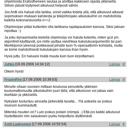
ohjelmoida Eratostheneen seulaa ja aloittaa kakkosen sijasta ykkösellä.
Silloin jäävät löytyneet alkuluvut helposti vähiin.
Jos Antti siis haluat olla tarkka, voisit vaikka todeta yllä, että alkuluvut alkavat
sopimuksen mukaan kahdesta ja tekijöihinjako alkulukuihin on mahdollista
kaikilla kokonaisluvuilla n>=2.
Ohjelmoijan pitää kuitenkin olla tarkkana rajatapauksien kanssa. Siksi jaksan
nipottaa :-)
Ja joku dynaamisella kielellä ohjelmoija voi haluta kokeilla, miten gcd ym.
algoritmit käyttäyvät, jos niille ujuttaa vaivihkaa liukulukuargumentin tai pari.
Merkkijonot yleensä poikkeavat pihalle tuon %-operaattoriin kohdalla, mutta
se toimii mahdollisesti liukulukujen kanssa ihan hyvin.
Hyvä juttu. En haluaisi lisätä muuta kuin tuon kirjoittamani.
Juhko
[16.09.2006 14:34:12]
Lainaa
#
Oikein hyvä!
FrozenFire
[17.09.2006 10:39:03]
Lainaa
#
Minulle ollaan vuosien mittaan koulussa perusteltu ykkösen
kuulumattomuutta alkulukuihin juuri tällä, että alkuluvun voi jakaa vain
itsellään ja ykkösellä.
Nykyään tuotuntuu ainoalta järkevältä tavalta... Ylä asteella se joskus
muinoin kummastutti.
Mitenkä muuten on? Luin joskus jostain (niimpä...) Että jos kaikki alkuluvut
löydettäisiin niin salauksien purku helpottuisi älyttömästi.
Antti Laaksonen
[17.09.2006 10:55:54]
Lainaa
#