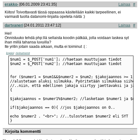
erakko-
[06.01.2009 23:41:35]
Lainaa
#
Kiitos! Toivottavasti tässä oppaassa käsitellään kaikki tarpeellinen, ei
varmasti tuolla datanomi-linjalla opeteta näitä :)
dartvaneri
[24.01.2011 23:47:12]
Lainaa
#
Hei!
Onnistuuko tehdä php:llä sellaista koodin pätkää, jolla voidaan laskea syt
ihan millä tahansa luvuilla?
Ite yritin jotain saada aikaan, mutta ei toiminut :( :
kopioi
;
rivinumerot
}
Kirjoita kommentti