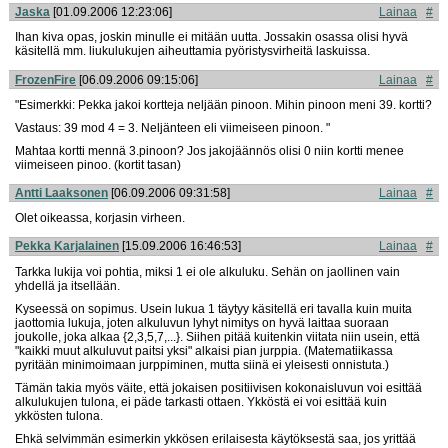
Jaska
[01.09.2006 12:23:06]
Lainaa
#
Ihan kiva opas, joskin minulle ei mitään uutta. Jossakin osassa olisi hyvä
käsitellä mm. liukulukujen aiheuttamia pyöristysvirheitä laskuissa.
FrozenFire
[06.09.2006 09:15:06]
Lainaa
#
"Esimerkki: Pekka jakoi kortteja neljään pinoon. Mihin pinoon meni 39. kortti?
Vastaus: 39 mod 4 = 3. Neljänteen eli viimeiseen pinoon. "
Mahtaa kortti mennä 3.pinoon? Jos jakojäännös olisi 0 niin kortti menee
viimeiseen pinoo. (kortit tasan)
Antti Laaksonen
[06.09.2006 09:31:58]
Lainaa
#
Olet oikeassa, korjasin virheen.
Pekka Karjalainen
[15.09.2006 16:46:53]
Lainaa
#
Tarkka lukija voi pohtia, miksi 1 ei ole alkuluku. Sehän on jaollinen vain
yhdellä ja itsellään.
Kyseessä on sopimus. Usein lukua 1 täytyy käsitellä eri tavalla kuin muita
jaottomia lukuja, joten alkuluvun lyhyt nimitys on hyvä laittaa suoraan
joukolle, joka alkaa {2,3,5,7,...}. Siihen pitää kuitenkin viitata niin usein, että
"kaikki muut alkuluvut paitsi yksi" alkaisi pian jurppia. (Matematiikassa
pyritään minimoimaan jurppiminen, mutta siinä ei yleisesti onnistuta.)
Tämän takia myös väite, että jokaisen positiivisen kokonaisluvun voi esittää
alkulukujen tulona, ei päde tarkasti ottaen. Ykköstä ei voi esittää kuin
ykkösten tulona.
Ehkä selvimmän esimerkin ykkösen erilaisesta käytöksestä saa, jos yrittää