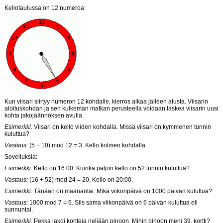
Kellotaulussa on 12 numeroa:
Kun viisari siirtyy numeron 12 kohdalle, kierros alkaa jälleen alusta. Viisarin
aloituskohdan ja sen kulkeman matkan perusteella voidaan laskea viisarin uusi
kohta jakojäännöksen avulla.
Esimerkki:
Viisari on kello viiden kohdalla. Missä viisari on kymmenen tunnin
kuluttua?
Vastaus:
(5 + 10) mod 12 = 3. Kello kolmen kohdalla.
Sovelluksia:
Esimerkki:
Kello on 16:00. Kuinka paljon kello on 52 tunnin kuluttua?
Vastaus:
(16 + 52) mod 24 = 20. Kello on 20:00.
Esimerkki:
Tänään on maanantai. Mikä viikonpäivä on 1000 päivän kuluttua?
Vastaus:
1000 mod 7 = 6. Siis sama viikonpäivä on 6 päivän kuluttua eli
sunnuntai.
Esimerkki:
Pekka jakoi kortteja neljään pinoon. Mihin pinoon meni 39. kortti?