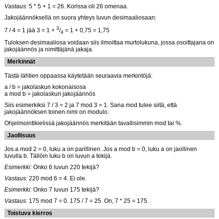
Vastaus:
5 * 5 + 1 = 26. Korissa oli 26 omenaa.
Jakojäännöksellä on suora yhteys luvun desimaaliosaan:
3
7 / 4 = 1 jää 3 = 1 +
/
= 1 + 0,75 = 1,75
4
Tuloksen desimaaliosa voidaan siis ilmoittaa murtolukuna, jossa osoittajana on
jakojäännös ja nimittäjänä jakaja.
Merkinnät
Tästä lähtien oppaassa käytetään seuraavia merkintöjä:
a / b = jakolaskun kokonaisosa
a mod b = jakolaskun jakojäännös
Siis esimerkiksi 7 / 3 = 2 ja 7 mod 3 = 1. Sana mod tulee siitä, että
jakojäännöksen toinen nimi on modulo.
Ohjelmointikielissä jakojäännös merkitään tavallisimmin mod tai %.
Jaollisuus
Jos a mod 2 = 0, luku a on parillinen. Jos a mod b = 0, luku a on jaollinen
luvulla b. Tällöin luku b on luvun a tekijä.
Esimerkki:
Onko 6 luvun 220 tekijä?
Vastaus:
220 mod 6 = 4. Ei ole.
Esimerkki:
Onko 7 luvun 175 tekijä?
Vastaus:
175 mod 7 = 0. 175 / 7 = 25. On, 7 * 25 = 175.
Toistuva kierros