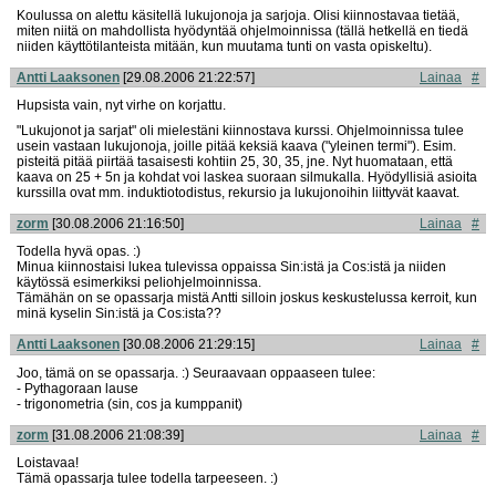
Koulussa on alettu käsitellä lukujonoja ja sarjoja. Olisi kiinnostavaa tietää,
miten niitä on mahdollista hyödyntää ohjelmoinnissa (tällä hetkellä en tiedä
niiden käyttötilanteista mitään, kun muutama tunti on vasta opiskeltu).
Antti Laaksonen
[29.08.2006 21:22:57]
Lainaa
#
Hupsista vain, nyt virhe on korjattu.
"Lukujonot ja sarjat" oli mielestäni kiinnostava kurssi. Ohjelmoinnissa tulee
usein vastaan lukujonoja, joille pitää keksiä kaava ("yleinen termi"). Esim.
pisteitä pitää piirtää tasaisesti kohtiin 25, 30, 35, jne. Nyt huomataan, että
kaava on 25 + 5n ja kohdat voi laskea suoraan silmukalla. Hyödyllisiä asioita
kurssilla ovat mm. induktiotodistus, rekursio ja lukujonoihin liittyvät kaavat.
zorm
[30.08.2006 21:16:50]
Lainaa
#
Todella hyvä opas. :)
Minua kiinnostaisi lukea tulevissa oppaissa Sin:istä ja Cos:istä ja niiden
käytössä esimerkiksi peliohjelmoinnissa.
Tämähän on se opassarja mistä Antti silloin joskus keskustelussa kerroit, kun
minä kyselin Sin:istä ja Cos:ista??
Antti Laaksonen
[30.08.2006 21:29:15]
Lainaa
#
Joo, tämä on se opassarja. :) Seuraavaan oppaaseen tulee:
- Pythagoraan lause
- trigonometria (sin, cos ja kumppanit)
zorm
[31.08.2006 21:08:39]
Lainaa
#
Loistavaa!
Tämä opassarja tulee todella tarpeeseen. :)