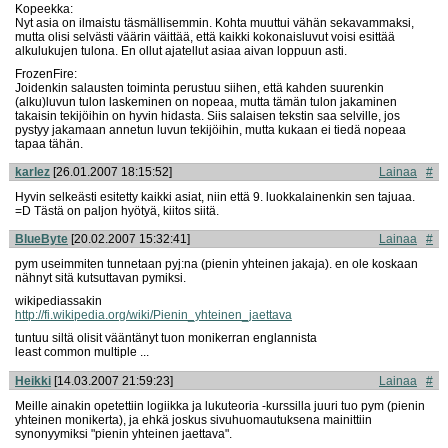
Kopeekka:
Nyt asia on ilmaistu täsmällisemmin. Kohta muuttui vähän sekavammaksi,
mutta olisi selvästi väärin väittää, että kaikki kokonaisluvut voisi esittää
alkulukujen tulona. En ollut ajatellut asiaa aivan loppuun asti.
FrozenFire:
Joidenkin salausten toiminta perustuu siihen, että kahden suurenkin
(alku)luvun tulon laskeminen on nopeaa, mutta tämän tulon jakaminen
takaisin tekijöihin on hyvin hidasta. Siis salaisen tekstin saa selville, jos
pystyy jakamaan annetun luvun tekijöihin, mutta kukaan ei tiedä nopeaa
tapaa tähän.
karlez
[26.01.2007 18:15:52]
Lainaa
#
Hyvin selkeästi esitetty kaikki asiat, niin että 9. luokkalainenkin sen tajuaa.
=D Tästä on paljon hyötyä, kiitos siitä.
BlueByte
[20.02.2007 15:32:41]
Lainaa
#
pym useimmiten tunnetaan pyj:na (pienin yhteinen jakaja). en ole koskaan
nähnyt sitä kutsuttavan pymiksi.
wikipediassakin
http://fi.wikipedia.org/wiki/
Pienin_yhteinen_jaettava
tuntuu siltä olisit vääntänyt tuon monikerran englannista
least common multiple ...
Heikki
[14.03.2007 21:59:23]
Lainaa
#
Meille ainakin opetettiin logiikka ja lukuteoria -kurssilla juuri tuo pym (pienin
yhteinen monikerta), ja ehkä joskus sivuhuomautuksena mainittiin
synonyymiksi "pienin yhteinen jaettava".