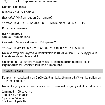
= 2, D = 3 ja E = 4 (pienet kirjaimet samoin).
Numero kirjaimista:
numero = rivi * 5 + sarake
Esimerkki:
Mikä on ruudun Db numero?
Vastaus:
Rivi = D = 3. Sarake = b = 1. Siis numero = 3 * 5 + 1 = 16.
Kirjaimet numerosta:
rivi = numero / 5
sarake = numero mod 5
Esimerkki:
Mitkä ovat ruudun 16 kirjaimet?
Vastaus:
Rivi = 16 / 5 = 3 = D. Sarake = 16 mod 5 = 1 = b. Siis Db.
Näitä kaavoja voi käyttää kaikenkokoisissa ruudukoissa. Luku 5 täytyy vain
korvata ruudukon leveydellä.
Ohjelmoinnissa numero vastaa yksiulotteisen taulukon numerointia ja
kirjainpari kaksiulotteisen taulukon numerointia.
Ajan jako osiin
Kuinka monta sekuntia on 2 päivää, 5 tuntia ja 10 minuuttia? Kuinka paljon on
191400 sekuntia?
Näihin kysymyksiin vastaamiseksi pitää tutkia, miten ajan yksiköt muodostuvat:
1 minuutti = 60 sekuntia
1 tunti = 60 minuuttia
1 päivä = 24 tuntia
1 viikko = 7 päivää