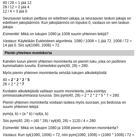
40 / 28 = 1 jää 12
28 / 12 = 2 jää 4
12 / 4 = 3 jää 0
Seuraavan laskun jaettava on edellisen jakaja, ja seuraavan laskun jakaja on
edellisen jakojäännös. Kun jakojäännös on lopuksi 0, vastaus on sen laskun
jakaja.
Esimerkki:
Mikä on lukujen 1080 ja 1008 suurin yhteinen tekijä?
Vastaus:
Käytetään Eukleideen algoritmia. 1080 / 1008 = 1 jää 72. 1008 / 72 =
14 jää 0. Siis syt(1080, 1008) = 72.
Pienin yhteinen moninkerta
Kahden luvun pienin yhteinen moninkerta on pienin luku, joka on jaollinen
kummallakin luvulla. Esimerkiksi pym(40, 28) = 280.
Myös pienin yhteinen moninkerta selviää lukujen alkutekijöistä:
40 =
2
*
2
*
2
*
5
28 = 2 * 2 *
7
Kustakin alkutekijästä valitaan suurin moninkerta, joka esiintyy
jommassakummassa luvussa. Siis pym(40, 28) = 2 * 2 * 2 * 5 * 7 = 280.
Pienin yhteinen moninkerta voidaan laskea myös suoraan, jos tiedossa on
suurin yhteinen tekijä:
pym(a, b) = (a * b) / syt(a, b)
Siis pym(40, 28) = (40 * 28) / syt(40, 28) = 1120 / 4 = 280
Esimerkki:
Mikä on lukujen 1080 ja 1008 pienin yhteinen moninkerta?
Vastaus:
Kun syt(1080, 1008) = 72, niin pym(1080, 1008) = (1080 * 1008) / 72 =