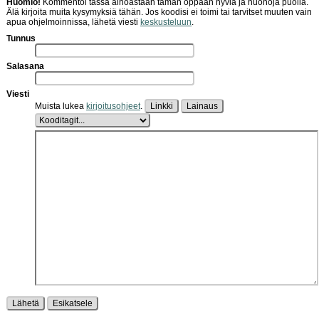
Huomio!
Kommentoi tässä ainoastaan tämän oppaan hyviä ja huonoja puolia.
Älä kirjoita muita kysymyksiä tähän. Jos koodisi ei toimi tai tarvitset muuten vain
apua ohjelmoinnissa, lähetä viesti
keskusteluun
.
Tunnus
Salasana
Viesti
Muista lukea
kirjoitusohjeet
.
Linkki
Lainaus
Lähetä
Esikatsele