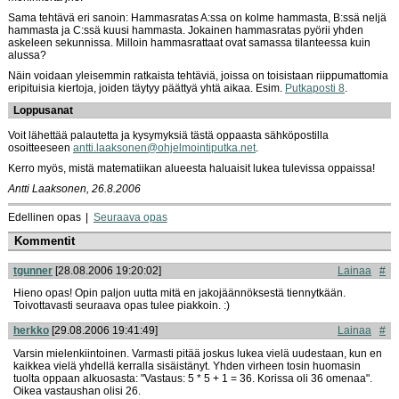
Sama tehtävä eri sanoin: Hammasratas A:ssa on kolme hammasta, B:ssä neljä
hammasta ja C:ssä kuusi hammasta. Jokainen hammasratas pyörii yhden
askeleen sekunnissa. Milloin hammasrattaat ovat samassa tilanteessa kuin
alussa?
Näin voidaan yleisemmin ratkaista tehtäviä, joissa on toisistaan riippumattomia
eripituisia kiertoja, joiden täytyy päättyä yhtä aikaa. Esim.
Putkaposti 8
.
Loppusanat
Voit lähettää palautetta ja kysymyksiä tästä oppaasta sähköpostilla
osoitteeseen
antti.laaksonen@ohjelmointiputka.net
.
Kerro myös, mistä matematiikan alueesta haluaisit lukea tulevissa oppaissa!
Antti Laaksonen, 26.8.2006
Edellinen opas
Seuraava opas
Kommentit
tgunner
[28.08.2006 19:20:02]
Lainaa
#
Hieno opas! Opin paljon uutta mitä en jakojäännöksestä tiennytkään.
Toivottavasti seuraava opas tulee piakkoin. :)
herkko
[29.08.2006 19:41:49]
Lainaa
#
Varsin mielenkiintoinen. Varmasti pitää joskus lukea vielä uudestaan, kun en
kaikkea vielä yhdellä kerralla sisäistänyt. Yhden virheen tosin huomasin
tuolta oppaan alkuosasta: "Vastaus: 5 * 5 + 1 = 36. Korissa oli 36 omenaa".
Oikea vastaushan olisi 26.