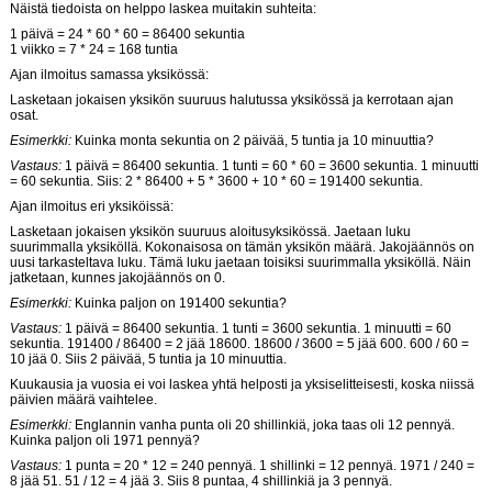
Näistä tiedoista on helppo laskea muitakin suhteita:
1 päivä = 24 * 60 * 60 = 86400 sekuntia
1 viikko = 7 * 24 = 168 tuntia
Ajan ilmoitus samassa yksikössä:
Lasketaan jokaisen yksikön suuruus halutussa yksikössä ja kerrotaan ajan
osat.
Esimerkki:
Kuinka monta sekuntia on 2 päivää, 5 tuntia ja 10 minuuttia?
Vastaus:
1 päivä = 86400 sekuntia. 1 tunti = 60 * 60 = 3600 sekuntia. 1 minuutti
= 60 sekuntia. Siis: 2 * 86400 + 5 * 3600 + 10 * 60 = 191400 sekuntia.
Ajan ilmoitus eri yksiköissä:
Lasketaan jokaisen yksikön suuruus aloitusyksikössä. Jaetaan luku
suurimmalla yksiköllä. Kokonaisosa on tämän yksikön määrä. Jakojäännös on
uusi tarkasteltava luku. Tämä luku jaetaan toisiksi suurimmalla yksiköllä. Näin
jatketaan, kunnes jakojäännös on 0.
Esimerkki:
Kuinka paljon on 191400 sekuntia?
Vastaus:
1 päivä = 86400 sekuntia. 1 tunti = 3600 sekuntia. 1 minuutti = 60
sekuntia. 191400 / 86400 = 2 jää 18600. 18600 / 3600 = 5 jää 600. 600 / 60 =
10 jää 0. Siis 2 päivää, 5 tuntia ja 10 minuuttia.
Kuukausia ja vuosia ei voi laskea yhtä helposti ja yksiselitteisesti, koska niissä
päivien määrä vaihtelee.
Esimerkki:
Englannin vanha punta oli 20 shillinkiä, joka taas oli 12 pennyä.
Kuinka paljon oli 1971 pennyä?
Vastaus:
1 punta = 20 * 12 = 240 pennyä. 1 shillinki = 12 pennyä. 1971 / 240 =
8 jää 51. 51 / 12 = 4 jää 3. Siis 8 puntaa, 4 shillinkiä ja 3 pennyä.