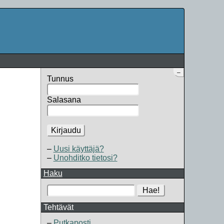
–
Tunnus
Salasana
Kirjaudu
Uusi käyttäjä?
Unohditko tietosi?
Haku
Hae!
Tehtävät
Putkaposti