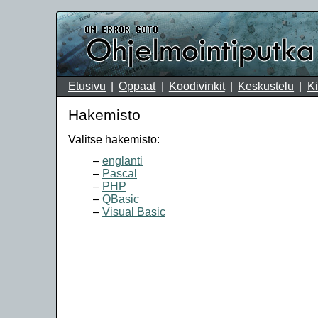
Etusivu
Oppaat
Koodivinkit
Keskustelu
Ki
Hakemisto
Valitse hakemisto:
englanti
Pascal
PHP
QBasic
Visual Basic