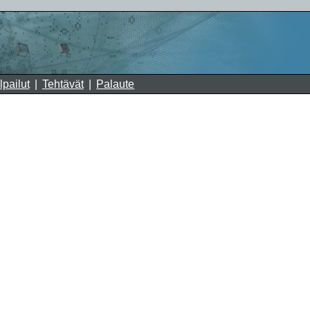
lpailut
Tehtävät
Palaute