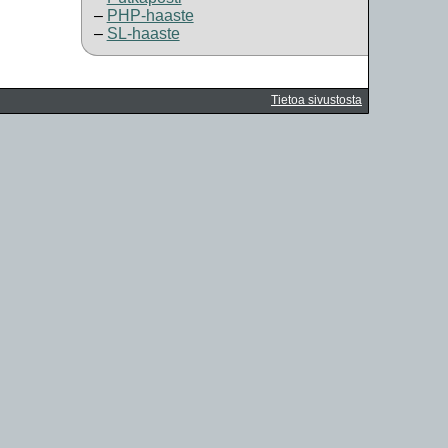
PHP-haaste
SL-haaste
Tietoa sivustosta