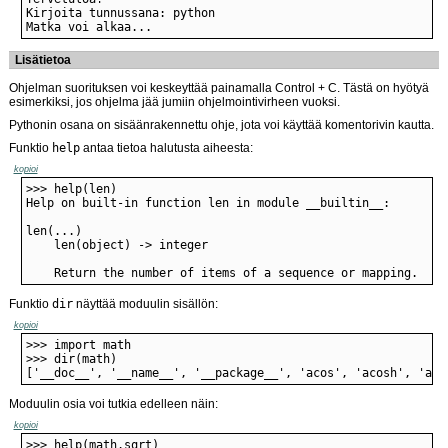
Matka voi alkaa...
Lisätietoa
Ohjelman suorituksen voi keskeyttää painamalla Control + C. Tästä on hyötyä
esimerkiksi, jos ohjelma jää jumiin ohjelmointivirheen vuoksi.
Pythonin osana on sisäänrakennettu ohje, jota voi käyttää komentorivin kautta.
Funktio
help
antaa tietoa halutusta aiheesta:
kopioi
    Return the number of items of a sequence or mapping.
Funktio
dir
näyttää moduulin sisällön:
kopioi
['__doc__', '__name__', '__package__', 'acos', 'acosh', 'asi
Moduulin osia voi tutkia edelleen näin:
kopioi