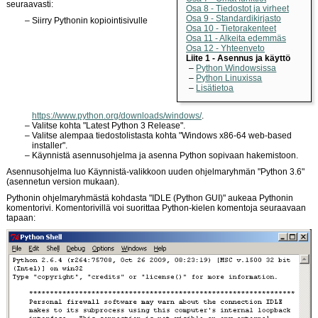
seuraavasti:
Osa 8 - Tiedostot ja virheet
Osa 9 - Standardikirjasto
Siirry Pythonin kopiointisivulle
Osa 10 - Tietorakenteet
Osa 11 - Alkeita edemmäs
Osa 12 - Yhteenveto
Liite 1 - Asennus ja käyttö
Python Windowsissa
Python Linuxissa
Lisätietoa
https://www.python.org/downloads/windows/
.
Valitse kohta "Latest Python 3 Release".
Valitse alempaa tiedostolistasta kohta "Windows x86-64 web-based
installer".
Käynnistä asennusohjelma ja asenna Python sopivaan hakemistoon.
Asennusohjelma luo Käynnistä-valikkoon uuden ohjelmaryhmän "Python 3.6"
(asennetun version mukaan).
Pythonin ohjelmaryhmästä kohdasta "IDLE (Python GUI)" aukeaa Pythonin
komentorivi. Komentorivillä voi suorittaa Python-kielen komentoja seuraavaan
tapaan: