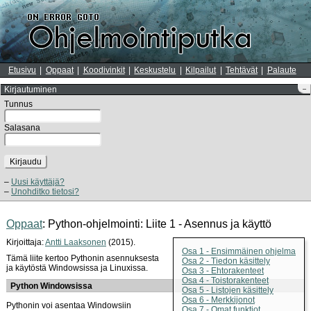
Etusivu
Oppaat
Koodivinkit
Keskustelu
Kilpailut
Tehtävät
Palaute
Kirjautuminen
–
Tunnus
Salasana
Kirjaudu
Uusi käyttäjä?
Unohditko tietosi?
Oppaat
: Python-ohjelmointi: Liite 1 - Asennus ja käyttö
Kirjoittaja:
Antti Laaksonen
(2015).
Osa 1 - Ensimmäinen ohjelma
Tämä liite kertoo Pythonin asennuksesta
Osa 2 - Tiedon käsittely
ja käytöstä Windowsissa ja Linuxissa.
Osa 3 - Ehtorakenteet
Osa 4 - Toistorakenteet
Python Windowsissa
Osa 5 - Listojen käsittely
Osa 6 - Merkkijonot
Pythonin voi asentaa Windowsiin
Osa 7 - Omat funktiot