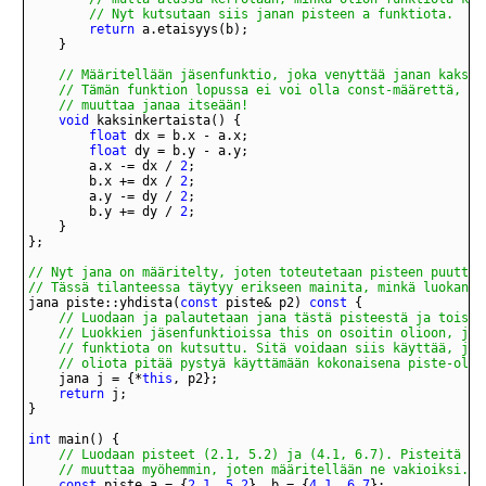
		// Nyt kutsutaan siis janan pisteen a funktiota.
return
	// muuttaa janaa itseään!
void
float
float
		a.x -= dx / 
2
		b.x += dx / 
2
		a.y -= dy / 
2
		b.y += dy / 
2
// Tässä tilanteessa täytyy erikseen mainita, minkä luokan j
jana piste::yhdista(
const
 piste& p2) 
const
	// oliota pitää pystyä käyttämään kokonaisena piste-olio
	jana j = {*
this
return
int
	// muuttaa myöhemmin, joten määritellään ne vakioiksi.
const
 piste a = {
2.1
, 
5.2
}, b = {
4.1
, 
6.7