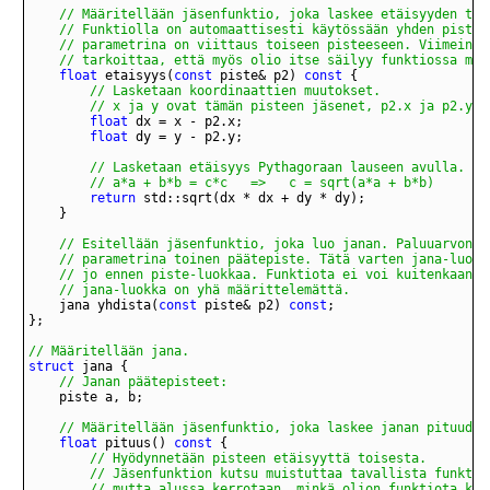
	// tarkoittaa, että myös olio itse säilyy funktiossa muu
float
 etaisyys(
const
 piste& p2) 
const
		// x ja y ovat tämän pisteen jäsenet, p2.x ja p2.y t
float
float
		// a*a + b*b = c*c   =>   c = sqrt(a*a + b*b)
return
	// jana-luokka on yhä määrittelemättä.
	jana yhdista(
const
 piste& p2) 
const
// Määritellään jana.
struct
// Janan päätepisteet:
// Määritellään jäsenfunktio, joka laskee janan pituuden
float
 pituus() 
const