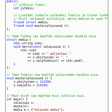
public
// julkisia (taas):
int
	// Rivit vastaavat esittelyjä, mutta edessä on sana frie
friend
struct
friend
void
// Tämä luokka saa käyttää salaisuuden kaikkia osia.
struct
void
 kerro(
const
			<< nimi << 
" paljastaa: "
			<< s.yksityinen << 
", "
// Tämä funktio saa käyttää salaisuuden kaikkia osia.
void
	s.yksityinen = 
112358
	s.suojattu = 
314159
// Muut eivät saa käyttää kuin julkisia osia.
int
	media m = {
"Salainen media"