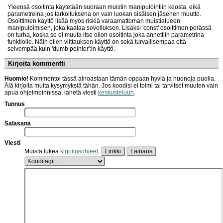
Yleensä osoitinta käytetään suoraan muistin manipulointiin keosta, eikä
parametreina jos tarkoituksena on vain luokan sisäisen jäsenen muutto.
Osoittimen käyttö lisää myös riskiä varaamattoman muistialueen
manipuloimisen, joka kaataa sovelluksen. Lisäksi 'const' osoittimen perässä
on turha, koska se ei muuta itse olion osoitinta joka annettiin parametrina
funktiolle. Näin ollen viittauksen käyttö on sekä turvallisempaa että
selvempää kuin 'dumb pointer':in käyttö.
Kirjoita kommentti
Huomio!
Kommentoi tässä ainoastaan tämän oppaan hyviä ja huonoja puolia.
Älä kirjoita muita kysymyksiä tähän. Jos koodisi ei toimi tai tarvitset muuten vain
apua ohjelmoinnissa, lähetä viesti
keskusteluun
.
Tunnus
Salasana
Viesti
Muista lukea
kirjoitusohjeet
.
Linkki
Lainaus