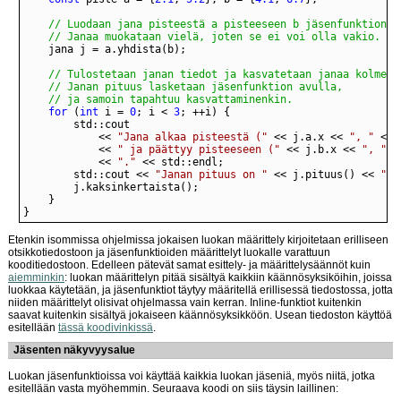
	// Janaa muokataan vielä, joten se ei voi olla vakio.
	// ja samoin tapahtuu kasvattaminenkin.
for
 (
int
 i = 
0
; i < 
3
			<< 
"Jana alkaa pisteestä ("
 << j.a.x << 
", "
 << 
			<< 
" ja päättyy pisteeseen ("
 << j.b.x << 
", "
 <
			<< 
"."
		std::cout << 
"Janan pituus on "
 << j.pituus() << 
"."
}
Etenkin isommissa ohjelmissa jokaisen luokan määrittely kirjoitetaan erilliseen
otsikkotiedostoon ja jäsenfunktioiden määrittelyt luokalle varattuun
kooditiedostoon. Edelleen pätevät samat esittely- ja määrittelysäännöt kuin
aiemminkin
: luokan määrittelyn pitää sisältyä kaikkiin käännösyksiköihin, joissa
luokkaa käytetään, ja jäsenfunktiot täytyy määritellä erillisessä tiedostossa, jotta
niiden määrittelyt olisivat ohjelmassa vain kerran. Inline-funktiot kuitenkin
saavat kuitenkin sisältyä jokaiseen käännösyksikköön. Usean tiedoston käyttöä
esitellään
tässä koodivinkissä
.
Jäsenten näkyvyysalue
Luokan jäsenfunktioissa voi käyttää kaikkia luokan jäseniä, myös niitä, jotka
esitellään vasta myöhemmin. Seuraava koodi on siis täysin laillinen: