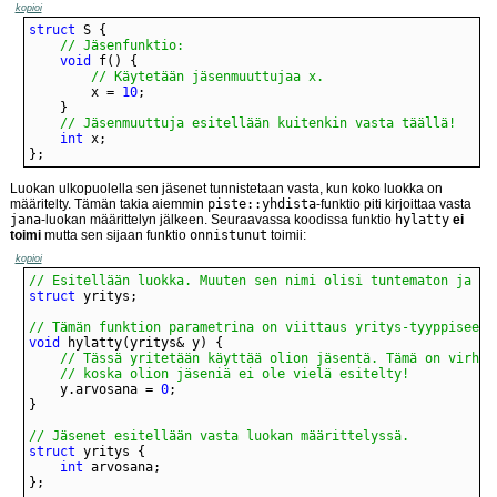
kopioi
struct
// Jäsenfunktio:
void
// Käytetään jäsenmuuttujaa x.
		x = 
10
// Jäsenmuuttuja esitellään kuitenkin vasta täällä!
int
};
Luokan ulkopuolella sen jäsenet tunnistetaan vasta, kun koko luokka on
määritelty. Tämän takia aiemmin
piste::yhdista
-funktio piti kirjoittaa vasta
jana
-luokan määrittelyn jälkeen. Seuraavassa koodissa funktio
hylatty
ei
toimi
mutta sen sijaan funktio
onnistunut
toimii:
kopioi
// Esitellään luokka. Muuten sen nimi olisi tuntematon ja ai
struct
// Tämän funktion parametrina on viittaus yritys-tyyppiseen 
void
	// koska olion jäseniä ei ole vielä esitelty!
	y.arvosana = 
0
// Jäsenet esitellään vasta luokan määrittelyssä.
struct
int