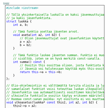
kopioi
#include <iostream>
// ja kaksi jäsenfunktiota.
struct
int
// Tämä funktio asettaa jäsenten arvot.
void
 aseta(
int
 a2, 
int
// Olion jäsenmuuttujat ovat jäsenfunktion käytettäv
	// sisältöä, joten se on hyvä merkitä const-sanalla.
int
 summa() 
const
		// Jäseniä voi halutessaan käyttää myös this-osoitt
return
this
->a + 
this
// Huomaa const-sanan paikka: nyt osoitinta ei voi muuttaa m
void
 ulkoasetus(luokka* 
const
 this2, 
int
 a2, 
int