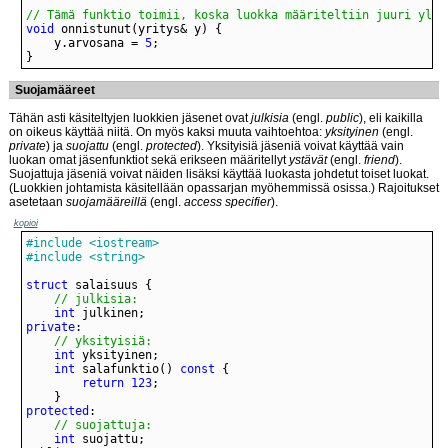
// Tämä funktio toimii, koska luokka määriteltiin juuri yllä
void
	y.arvosana = 
5
}
Suojamääreet
Tähän asti käsiteltyjen luokkien jäsenet ovat
julkisia
(engl.
public
), eli kaikilla
on oikeus käyttää niitä. On myös kaksi muuta vaihtoehtoa:
yksityinen
(engl.
private
) ja
suojattu
(engl.
protected
). Yksityisiä jäseniä voivat käyttää vain
luokan omat jäsenfunktiot sekä erikseen määritellyt
ystävät
(engl.
friend
).
Suojattuja jäseniä voivat näiden lisäksi käyttää luokasta johdetut toiset luokat.
(Luokkien johtamista käsitellään opassarjan myöhemmissä osissa.) Rajoitukset
asetetaan
suojamääreillä
(engl.
access specifier
).
kopioi
#include <iostream>
#include <string>
struct
// julkisia:
int
private
// yksityisiä:
int
int
 salafunktio() 
const
return
123
protected
// suojattuja:
int