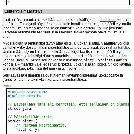
}
Esittelyt ja määrittelyt
Luokan jäsenmuuttujat esitellään aina luokan sisällä, kuten
tietueiden
kohdalla
jo nähtiin. Esittelyrivi näyttää samalta kuin tavallisen muuttujan määrittely, mutta
jäsenmuuttujan tapauksessa se on kuitenkin vain esittely. Kaikille jäsenille
varataan automaattisesti tilaa, kun luodaan luokan tyyppiä oleva muuttuja eli
olio.
Myös luokan jäsenfunktiot täytyy aina esitellä luokan sisällä. Määrittely voi olla
esittelyn yhteydessä; tällöin jäsenfunktiosta tulee automaattisesti
inline-funktio
.
Usein määrittely on kuitenkin selkeämpää kirjoittaa itse luokan määrittelyn
ulkopuolelle, jolloin käytetään samanlaista ::-merkintää kuin nimiavaruuksien
kanssa. Joskus – kuten seuraavassa esimerkissä
piste::yhdista
-funktion
kohdalla – määrittelyä ei edes voi kirjoittaa luokan sisään, koska funktio käyttää
toista luokkaa, joka määritellään vasta myöhemmin.
Seuraavassa esimerkissä ovat hieman käytännöllisemmät luokat
piste
ja
jana
, joilla on joitakin yksinkertaisia jäsenfunktioita.
kopioi
#include <iostream>
#include <cmath>
// Esitellään jana eli kerrotaan, että sellainen on olemassa
struct
// Määritellään piste.
struct
// Pisteen koordinaatit:
float