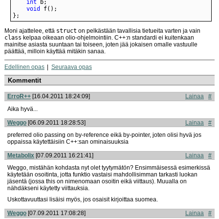
int
void
};
Moni ajattelee, että
struct
on pelkästään tavallisia tietueita varten ja vain
class
kelpaa oikeaan olio-ohjelmointiin. C++:n standardi ei kuitenkaan
mainitse asiasta suuntaan tai toiseen, joten jää jokaisen omalle vastuulle
päättää, milloin käyttää mitäkin sanaa.
Edellinen opas
Seuraava opas
Kommentit
ErroR++
[16.04.2011 18:24:09]
Lainaa
#
Aika hyvä...
Weggo
[06.09.2011 18:28:53]
Lainaa
#
preferred olio passing on by-reference eikä by-pointer, joten olisi hyvä jos
oppaissa käytettäisiin C++:san ominaisuuksia
Metabolix
[07.09.2011 16:21:41]
Lainaa
#
Weggo, mistähän kohdasta nyt olet tyytymätön? Ensimmäisessä esimerkissä
käytetään osoitinta, jotta funktio vastaisi mahdollisimman tarkasti luokan
jäsentä (jossa this on nimenomaan osoitin eikä viittaus). Muualla on
nähdäkseni käytetty viittauksia.
Uskottavuuttasi lisäisi myös, jos osaisit kirjoittaa suomea.
Weggo
[07.09.2011 17:08:28]
Lainaa
#