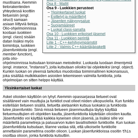
muotisana. Aiemmin
Osa 8 - Mallit
tietorakenteiden
Osa 9 - Luokkien perusteet
yhteydessä koottiin
Yksinkertaiset luokat
tietueisiin (engl.
Esittelyt ja määrittelyt
struct
) samaan
Jäsenten näkyvyysalue
asiaan liittyviä tietoja.
Suojamääreet
Olio-ohjelmoinnissa
Luokat class-sanalla
kootaan
luokkien
Osa 10 - Luokkien erikoiset jäsenet
(engl.
class
) sisään
Osa 11 - Luokkien perintä
datan lisäksi myös
Liite 1 - C++-kehitysympäristöt
toimintoja, luokkien
Liite 2 - Valmis C++-kääntäjäpaketti
jäsenfunktioita
(engl.
member function
),
joita olio-
ohjelmoinnissa kutsutaan toisinaan
metodeiksi
. Luokasta luodaan
ilmentymiä
(engl.
instance
, "instanssi"), joita kutsutaan
olioiksi
tai
objekteiksi
(engl.
object
).
Kunkin luokan on yleensä tarkoitus muodostaa toiminnallinen kokonaisuus,
joka sisältää mutkikkaiden asioiden tekemiseen valmiita funktioita, joita
ohjelmoijan on sitten helppo käyttää.
Yksinkertaiset luokat
Askel olioiden käyttöön on lyhyt: Aiemmin opassarjassa tietueet ovat
sisältäneet vain muuttujia ja funktiot ovat olleet niiden ulkopuolella. Kun funktio
esitellään tietueen sisällä, tietuetta aletaankin kutsua luokaksi ja funktiosta
tulee
jäsenfunktio
. Siinä missä tietueen jäsenmuuttujia täytyy käyttää
tietuemuuttujien eli objektien kautta, jäsenfunktioita käytetään olioiden kautta.
Jäsenfunktio voi käyttää kaikkia kyseisen olion jäseniä, ja lisäksi sille voi
määritellä parametreja ja paluuarvon kuten tavallisillekin funktioille. Kun luokan
jäsenfunktiota kutsutaan, tilanne vastaa sitä, että ulkoiselle funktiolle
annettaisiin parametrina osoitin olioon. Luokan jäsenfunktioissa osoitin
this
osoittaa olioon, jonka funktiota kutsuttiin.