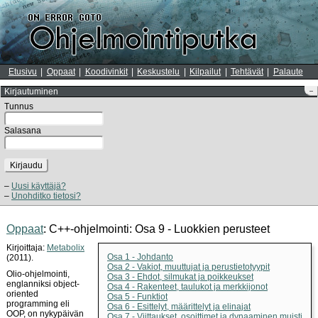
Etusivu
Oppaat
Koodivinkit
Keskustelu
Kilpailut
Tehtävät
Palaute
Kirjautuminen
–
Tunnus
Salasana
Kirjaudu
Uusi käyttäjä?
Unohditko tietosi?
Oppaat
: C++-ohjelmointi: Osa 9 - Luokkien perusteet
Kirjoittaja:
Metabolix
Osa 1 - Johdanto
(2011).
Osa 2 - Vakiot, muuttujat ja perustietotyypit
Olio-ohjelmointi,
Osa 3 - Ehdot, silmukat ja poikkeukset
englanniksi object-
Osa 4 - Rakenteet, taulukot ja merkkijonot
oriented
Osa 5 - Funktiot
programming eli
Osa 6 - Esittelyt, määrittelyt ja elinajat
OOP, on nykypäivän
Osa 7 - Viittaukset, osoittimet ja dynaaminen muisti