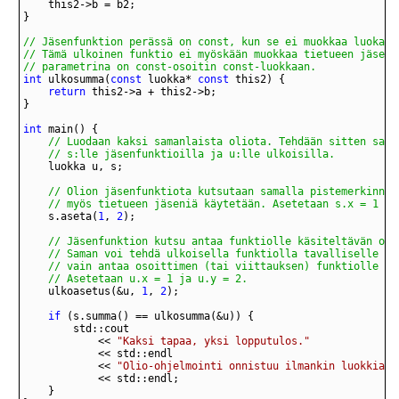
// parametrina on const-osoitin const-luokkaan.
int
 ulkosumma(
const
 luokka* 
const
return
int
	// s:lle jäsenfunktioilla ja u:lle ulkoisilla.
	// myös tietueen jäseniä käytetään. Asetetaan s.x = 1 ja
	s.aseta(
1
, 
2
	// Asetetaan u.x = 1 ja u.y = 2.
	ulkoasetus(&u, 
1
, 
2
if
			<< 
"Kaksi tapaa, yksi lopputulos."
			<< 
"Olio-ohjelmointi onnistuu ilmankin luokkia!"