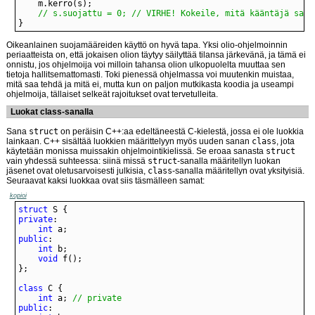
// s.suojattu = 0; // VIRHE! Kokeile, mitä kääntäjä sano
}
Oikeanlainen suojamääreiden käyttö on hyvä tapa. Yksi olio-ohjelmoinnin
periaatteista on, että jokaisen olion täytyy säilyttää tilansa järkevänä, ja tämä ei
onnistu, jos ohjelmoija voi milloin tahansa olion ulkopuolelta muuttaa sen
tietoja hallitsemattomasti. Toki pienessä ohjelmassa voi muutenkin muistaa,
mitä saa tehdä ja mitä ei, mutta kun on paljon mutkikasta koodia ja useampi
ohjelmoija, tällaiset selkeät rajoitukset ovat tervetulleita.
Luokat class-sanalla
Sana
struct
on peräisin C++:aa edeltäneestä C-kielestä, jossa ei ole luokkia
lainkaan. C++ sisältää luokkien määrittelyyn myös uuden sanan
class
, jota
käytetään monissa muissakin ohjelmointikielissä. Se eroaa sanasta
struct
vain yhdessä suhteessa: siinä missä
struct
-sanalla määritellyn luokan
jäsenet ovat oletusarvoisesti julkisia,
class
-sanalla määritellyn ovat yksityisiä.
Seuraavat kaksi luokkaa ovat siis täsmälleen samat:
kopioi
struct
private
int
public
int
void
class
int
 a; 
// private
public