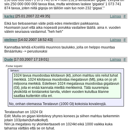
siis 250 000 000 000 tavua tilaa, mutta windows laskee 'gigaksi' 1 073 741
874 tavua, joten niitä gigoja on tällöin vain tuo noin 232 'gigaa'."
karlez
[25.01.2007 22:49:35]
Lainaa
#
Eikä tuo tietoaseman väite pidä edes mielestäni paikkaansa.
Huomasin juuri että aika nopeasti porukka vastailee täällä. aina n. vuoden
välein seuraava vastannut. "heh heh"
pielinen
[14.02.2007 18:52:43]
Lainaa
#
Kannattaa tehdä eXcelillä muunnos taulukko, jolla on helppo muuntaa
Binääriluku -> perusluvuksi
Dude
[17.03.2007 17:19:01]
Lainaa
#
Fisher kirjoitti:
lainaus:
1024 tavua muodostaa kilotavun (kt), johon mahtuu siis reilut tuhat
merkkiä. 1024 kilotavua muodostaa megatavun (Mt), joka on jo yli
miljoona merkkiä. Edelleen 1024 megatavua muodostaa gigatavun
(Gt), jota ei enää kannata miettiä merkkeinä. Tätä suurempia
yksiköitä ei toistaiseksi tarvita, viiden vuoden kuluttua tilanne
saattaa kuitenkin olla eri.
No, onhan olemassa Teratavun (1000 Gt) kokoisia kovalevyjä.
Teratavuhan on 1024 Gt
Edit: Mulla on gigan kiintolevy yhyres konees ja siihen mahtuu tarkemmin
jotain 103jotain(tuhatkolkyt).
Niin ja megatavu ny yksinkertaaseti on 1024kt eikä 1000 vaikka kuka
tahansa väittäis että se on tuhat.