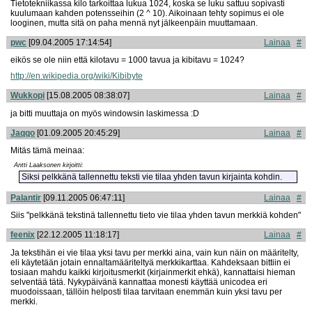
Tietotekniikassa kilo tarkoittaa lukua 1024, koska se luku sattuu sopivasti
kuulumaan kahden potensseihin (2 ^ 10). Aikoinaan tehty sopimus ei ole
looginen, mutta sitä on paha mennä nyt jälkeenpäin muuttamaan.
pwc
[09.04.2005 17:14:54]
Lainaa
#
eikös se ole niin että kilotavu = 1000 tavua ja kibitavu = 1024?
http://en.wikipedia.org/wiki/Kibibyte
Wukkopi
[15.08.2005 08:38:07]
Lainaa
#
ja bitti muuttaja on myös windowsin laskimessa :D
Jaqqo
[01.09.2005 20:45:29]
Lainaa
#
Mitäs tämä meinaa:
Antti Laaksonen kirjoitti:
Siksi pelkkänä tallennettu teksti vie tilaa yhden tavun kirjainta kohdin.
Palantir
[09.11.2005 06:47:11]
Lainaa
#
Siis "pelkkänä tekstinä tallennettu tieto vie tilaa yhden tavun merkkiä kohden"
feenix
[22.12.2005 11:18:17]
Lainaa
#
Ja tekstihän ei vie tilaa yksi tavu per merkki aina, vain kun näin on määritelty,
eli käytetään jotain ennaltamääriteltyä merkkikarttaa. Kahdeksaan bittiin ei
tosiaan mahdu kaikki kirjoitusmerkit (kirjainmerkit ehkä), kannattaisi hieman
selventää tätä. Nykypäivänä kannattaa monesti käyttää unicodea eri
muodoissaan, tällöin helposti tilaa tarvitaan enemmän kuin yksi tavu per
merkki.