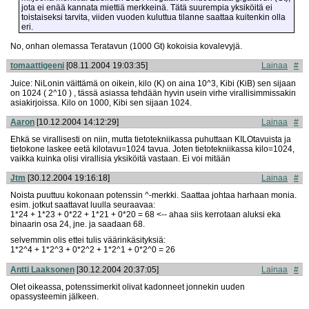
jota ei enää kannata miettiä merkkeinä. Tätä suurempia yksiköitä ei
toistaiseksi tarvita, viiden vuoden kuluttua tilanne saattaa kuitenkin olla
eri.
No, onhan olemassa Teratavun (1000 Gt) kokoisia kovalevyjä.
tomaattigeeni
[08.11.2004 19:03:35]
Lainaa
#
Juice: NiLonin väittämä on oikein, kilo (K) on aina 10^3, Kibi (KiB) sen sijaan
on 1024 ( 2^10 ) , tässä asiassa tehdään hyvin usein virhe virallisimmissakin
asiakirjoissa. Kilo on 1000, Kibi sen sijaan 1024.
Aaron
[10.12.2004 14:12:29]
Lainaa
#
Ehkä se virallisesti on niin, mutta tietotekniikassa puhuttaan KILOtavuista ja
tietokone laskee eetä kilotavu=1024 tavua. Joten tietotekniikassa kilo=1024,
vaikka kuinka olisi virallisia yksiköitä vastaan. Ei voi mitään
Jtm
[30.12.2004 19:16:18]
Lainaa
#
Noista puuttuu kokonaan potenssin ^-merkki. Saattaa johtaa harhaan monia.
esim. jotkut saattavat luulla seuraavaa:
1*24 + 1*23 + 0*22 + 1*21 + 0*20 = 68 <-- ahaa siis kerrotaan aluksi eka
binaarin osa 24, jne. ja saadaan 68.
selvemmin olis ettei tulis väärinkäsityksiä:
1*2^4 + 1*2^3 + 0*2^2 + 1*2^1 + 0*2^0 = 26
Antti Laaksonen
[30.12.2004 20:37:05]
Lainaa
#
Olet oikeassa, potenssimerkit olivat kadonneet jonnekin uuden
opassysteemin jälkeen.