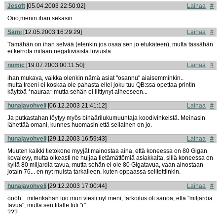
Jesoft
[05.04.2003 22:50:02]
Lainaa
#
Ööö,menin ihan sekasin
Sami
[12.05.2003 16:29:29]
Lainaa
#
Tämähän on ihan selvää (etenkin jos osaa sen jo etukäteen), mutta tässähän
ei kerrota mitään negatiivisista luvuista...
nomic
[19.07.2003 00:11:50]
Lainaa
#
ihan mukava, vaikka olenkin nämä asiat "osannu" aiaisemminkin..
mutta treeni ei koskaa ole pahasta ellei joku tuu QB:ssa opettaa printin
käyttöä *nauraa* mutta sehän ei liittynyt aiheeseen...
hunajavohveli
[06.12.2003 21:41:12]
Lainaa
#
Ja putkastahan löytyy myös binäärilukumuuntaja koodivinkeistä. Meinasin
lähettää omani, kunnes huomasin että sellainen on jo.
hunajavohveli
[29.12.2003 16:59:43]
Lainaa
#
Muuten kaikki tietokone myyjät mainostaa aina, että koneessa on 80 Gigan
kovalevy, mutta oikeasti ne huijaa tietämättömiä asiakkaita, sillä koneessa on
kyllä 80 miljardia tavua, mutta sehän ei ole 80 Gigatavua, vaan ainostaan
jotain 76... en nyt muista tarkalleen, kuten oppaassa selitettiinkin.
hunajavohveli
[29.12.2003 17:00:44]
Lainaa
#
öööh... mitenkähän tuo mun viesti nyt meni, tarkoitus oli sanoa, että "miljardia
tavua", mutta sen tilalle tuli "r"
???