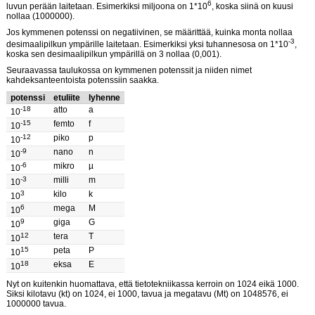
6
luvun perään laitetaan. Esimerkiksi miljoona on 1*10
, koska siinä on kuusi
nollaa (1000000).
Jos kymmenen potenssi on negatiivinen, se määrittää, kuinka monta nollaa
-3
desimaalipilkun ympärille laitetaan. Esimerkiksi yksi tuhannesosa on 1*10
,
koska sen desimaalipilkun ympärillä on 3 nollaa (0,001).
Seuraavassa taulukossa on kymmenen potenssit ja niiden nimet
kahdeksanteentoista potenssiin saakka.
potenssi
etuliite
lyhenne
-18
atto
a
10
-15
femto
f
10
-12
piko
p
10
-9
nano
n
10
-6
mikro
µ
10
-3
milli
m
10
3
kilo
k
10
6
mega
M
10
9
giga
G
10
12
tera
T
10
15
peta
P
10
18
eksa
E
10
Nyt on kuitenkin huomattava, että tietotekniikassa kerroin on 1024 eikä 1000.
Siksi kilotavu (kt) on 1024, ei 1000, tavua ja megatavu (Mt) on 1048576, ei
1000000 tavua.