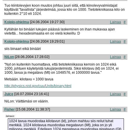
Tuo kiintolevyjen koon muutos johtuu juuri siitä, että kiinolevyvalmistajat
käyttävät "tavallista" järjestelmää, jossa kilo on 1000. Tietotekniikassa kilo on
kuitenkin 2^10 eli 1024.
Koipio-ohjelma
[24.06.2004 19:27:30]
Lainaa
#
Kyllähän toi binääri lukujen päässä laskeminen on ihan mukavaa ajan
vietettä... hexadesimaalia en oo vielä kokeillu :D
Koipio-ohjelma
[24.06.2004 19:29:01]
Lainaa
#
siis binaari eikä binääri
NiLon
[28.06.2004 17:28:02]
Lainaa
#
"Nyt on kuitenkin huomattava, että tietotekniikassa kerroin on 1024 eikä
1000, johtuen käytetyistä lukujärjestelmistä. Siksi kilotavu (kt) on 1024, ei
1000, tavua ja megatavu (Mt) on 1048576, ei 1000000 tavua."
Metsään. kilotavu = 1000 tavua
http://physics.nist.gov/cuu/Units/binary.html
Juice
[16.07.2004 23:16:41]
Lainaa
#
NiLon: Väittämäsi on väärin.
Fisher
[15.08.2004 11:38:37]
Lainaa
#
lainaus:
1024 tavua muodostaa kilotavun (kt), johon mahtuu siis reilut tuhat
merkkiä. 1024 kilotavua muodostaa megatavun (Mt), joka on jo yli
miljoona merkkiä. Edelleen 1024 megatavua muodostaa gigatavun (Gt),