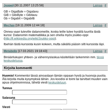
Jeppejl
[30.11.2007 13:25:58]
Lainaa
#
GB = GigaByte = Gigatavu
GiB = GibiByte = Gibitavu
Gb = Gigabit = Gigabitti
Mechax
[18.11.2009 12:44:18]
Lainaa
#
Onnea vaan tuleville datanomeille, koska teille tulee hyvällä tuurilla tästä
kurssi: Datanomin matematiikka ja sen ohella myös joukko-oppi
(
http://fi.wikipedia.org/wiki/Joukko-oppi
).
Itsehän tästä kurssista kusin kokeen, mutta säkällä pääsin silti kurssista läpi.
Metabolix
[17.03.2021 19:18:43]
Lainaa
#
Binäärilukujen yhteen- ja vähennyslaskua käsitellään tarkemmin mm.
tässä
keskustelussa
.
Kirjoita kommentti
Huomio!
Kommentoi tässä ainoastaan tämän oppaan hyviä ja huonoja puolia.
Älä kirjoita muita kysymyksiä tähän. Jos koodisi ei toimi tai tarvitset muuten vain
apua ohjelmoinnissa, lähetä viesti
keskusteluun
.
Tunnus
Salasana
Viesti