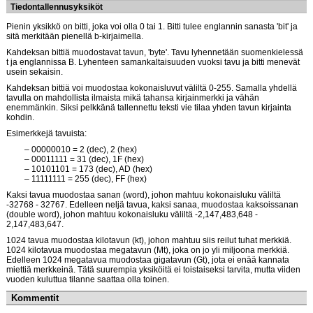
Tiedontallennusyksiköt
Pienin yksikkö on bitti, joka voi olla 0 tai 1. Bitti tulee englannin sanasta 'bit' ja
sitä merkitään pienellä b-kirjaimella.
Kahdeksan bittiä muodostavat tavun, 'byte'. Tavu lyhennetään suomenkielessä
t ja englannissa B. Lyhenteen samankaltaisuuden vuoksi tavu ja bitti menevät
usein sekaisin.
Kahdeksan bittiä voi muodostaa kokonaisluvut väliltä 0-255. Samalla yhdellä
tavulla on mahdollista ilmaista mikä tahansa kirjainmerkki ja vähän
enemmänkin. Siksi pelkkänä tallennettu teksti vie tilaa yhden tavun kirjainta
kohdin.
Esimerkkejä tavuista:
00000010 = 2 (dec), 2 (hex)
00011111 = 31 (dec), 1F (hex)
10101101 = 173 (dec), AD (hex)
11111111 = 255 (dec), FF (hex)
Kaksi tavua muodostaa sanan (word), johon mahtuu kokonaisluku väliltä
-32768 - 32767. Edelleen neljä tavua, kaksi sanaa, muodostaa kaksoissanan
(double word), johon mahtuu kokonaisluku väliltä -2,147,483,648 -
2,147,483,647.
1024 tavua muodostaa kilotavun (kt), johon mahtuu siis reilut tuhat merkkiä.
1024 kilotavua muodostaa megatavun (Mt), joka on jo yli miljoona merkkiä.
Edelleen 1024 megatavua muodostaa gigatavun (Gt), jota ei enää kannata
miettiä merkkeinä. Tätä suurempia yksiköitä ei toistaiseksi tarvita, mutta viiden
vuoden kuluttua tilanne saattaa olla toinen.
Kommentit