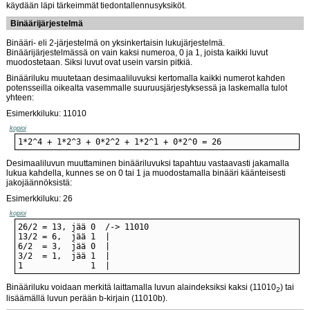
käydään läpi tärkeimmät tiedontallennusyksiköt.
Binäärijärjestelmä
Binääri- eli 2-järjestelmä on yksinkertaisin lukujärjestelmä.
Binäärijärjestelmässä on vain kaksi numeroa, 0 ja 1, joista kaikki luvut
muodostetaan. Siksi luvut ovat usein varsin pitkiä.
Binääriluku muutetaan desimaaliluvuksi kertomalla kaikki numerot kahden
potensseilla oikealta vasemmalle suuruusjärjestyksessä ja laskemalla tulot
yhteen:
Esimerkkiluku: 11010
kopioi
1*2^4 + 1*2^3 + 0*2^2 + 1*2^1 + 0*2^0 = 26
Desimaaliluvun muuttaminen binääriluvuksi tapahtuu vastaavasti jakamalla
lukua kahdella, kunnes se on 0 tai 1 ja muodostamalla binääri käänteisesti
jakojäännöksistä:
Esimerkkiluku: 26
kopioi
1              1  |
Binääriluku voidaan merkitä laittamalla luvun alaindeksiksi kaksi (11010
) tai
2
lisäämällä luvun perään b-kirjain (11010b).