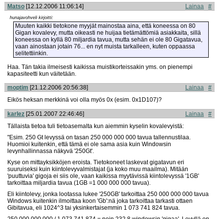
Matso
[12.12.2006 11:06:14]
Lainaa
#
hunajavohveli kirjoitti:
Muuten kaikki tietokone myyjät mainostaa aina, että koneessa on 80
Gigan kovalevy, mutta oikeasti ne huijaa tietämättömiä asiakkaita, sillä
koneessa on kyllä 80 miljardia tavua, mutta sehän ei ole 80 Gigatavua,
vaan ainostaan jotain 76... en nyt muista tarkalleen, kuten oppaassa
selitettiinkin.
Haa. Tän takia ilmeisesti kaikissa muistikorteissakin yms. on pienempi
kapasiteetti kun väitetään.
moptim
[21.12.2006 20:56:38]
Lainaa
#
Eikös heksan merkkinä voi olla myös 0x (esim. 0x1D107)?
karlez
[25.01.2007 22:46:46]
Lainaa
#
Tällaista tietoa tuli tietoasemalta kun aiemmin kyselin kovalevyistä:
"Esim. 250 Gt levyssä on tasan 250 000 000 000 tavua tallennustilaa.
Huomioi kuitenkin, että tämä ei ole sama asia kuin Windowsin
levynhallinnassa näkyvä '250Gt'.
Kyse on mittayksikköjen eroista. Tietokoneet laskevat gigatavun eri
suuruiseksi kuin kiintolevyvalmistajat (ja koko muu maailma). Mitään
'puuttuvia' gigoja ei siis ole, vaan kaikissa myytävissä kiintolevyssä '1GB'
tarkoittaa miljardia tavua (1GB =1 000 000 000 tavua).
Eli kiintolevy, jonka lootassa lukee '250GB' tarkoittaa 250 000 000 000 tavua
Windows kuitenkin ilmoittaa koon 'Gb':nä joka tarkoittaa tarkasti ottaen
Gibitavua, eli 1024^3 tai yksinkertaisemmin 1 073 741 824 tavua.
250 000 000 000 / 1 073 741 874 = noin 232,8 windowsin 'gigaa'. Levyllä on