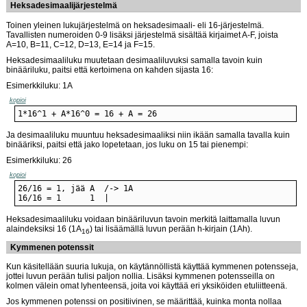
Heksadesimaalijärjestelmä
Toinen yleinen lukujärjestelmä on heksadesimaali- eli 16-järjestelmä.
Tavallisten numeroiden 0-9 lisäksi järjestelmä sisältää kirjaimet A-F, joista
A=10, B=11, C=12, D=13, E=14 ja F=15.
Heksadesimaaliluku muutetaan desimaaliluvuksi samalla tavoin kuin
binääriluku, paitsi että kertoimena on kahden sijasta 16:
Esimerkkiluku: 1A
kopioi
1*16^1 + A*16^0 = 16 + A = 26
Ja desimaaliluku muuntuu heksadesimaaliksi niin ikään samalla tavalla kuin
binääriksi, paitsi että jako lopetetaan, jos luku on 15 tai pienempi:
Esimerkkiluku: 26
kopioi
16/16 = 1      1  |
Heksadesimaaliluku voidaan binääriluvun tavoin merkitä laittamalla luvun
alaindeksiksi 16 (1A
) tai lisäämällä luvun perään h-kirjain (1Ah).
16
Kymmenen potenssit
Kun käsitellään suuria lukuja, on käytännöllistä käyttää kymmenen potensseja,
jottei luvun perään tulisi paljon nollia. Lisäksi kymmenen potensseilla on
kolmen välein omat lyhenteensä, joita voi käyttää eri yksiköiden etuliitteenä.
Jos kymmenen potenssi on positiivinen, se määrittää, kuinka monta nollaa