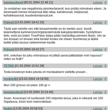
hunajavohveli
[30.01.2004 22:48:11]
Lainaa
#
Ja noistahan saa negatiivisia yksinkertaisesti, kun pistää miinuksen eteen. Ja
desimaalit menee binäärissä tätä rataa: kahdesosat, neljäsosat,
kahdeksasosat, kuudestoistaosat jne.
Puhveli
[13.03.2004 18:41:25]
Lainaa
#
Tästä sain selville sen että binaarimerkki on toi merkin ascii -koodi
käännettynä kymmen(sormi)järjestelmästä kaksjärjestelmäks. hyödyllinen
tieto, esim jos jotain True/False dataa pitää mahduttaa pieneen tilaan. niin se
siis tosiaan on binaari eikä binääri koska me ollaan Suomessa ja täällä
kaikki pitää lausua vaikeemman kautta
Puhveli
[13.03.2004 18:42:27]
Lainaa
#
öhh, onkohan toi joku ominaisuus et pitkät sanat pätkästään rivin lopussa?
miten on Antti?
TETRIS
[21.03.2004 15:01:28]
Lainaa
#
Tosta kovalevyn koko jutusta oli muistaakseni valitettu jossain...
msdos464
[23.03.2004 19:18:50]
Lainaa
#
Mun 200 gt kovo oli jotain 190 gt =/
hunajavohveli
[13.05.2004 15:24:46]
Lainaa
#
Aivan. Kovossasi oli luultavasti 200 miljardia tavua, joka ei oikeasti ole 200
Gigatavua, toisin kuin mainostetaan.
Heikki
[13.05.2004 20:58:53]
Lainaa
#