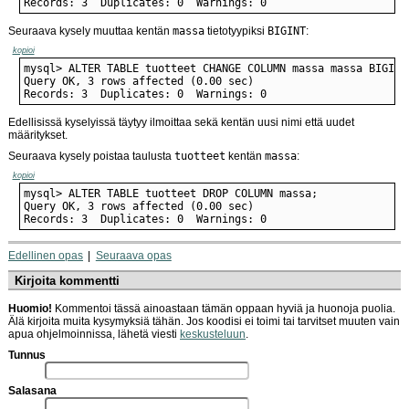
Records: 3  Duplicates: 0  Warnings: 0
Seuraava kysely muuttaa kentän
massa
tietotyypiksi
BIGINT
:
kopioi
Records: 3  Duplicates: 0  Warnings: 0
Edellisissä kyselyissä täytyy ilmoittaa sekä kentän uusi nimi että uudet
määritykset.
Seuraava kysely poistaa taulusta
tuotteet
kentän
massa
:
kopioi
Records: 3  Duplicates: 0  Warnings: 0
Edellinen opas
Seuraava opas
Kirjoita kommentti
Huomio!
Kommentoi tässä ainoastaan tämän oppaan hyviä ja huonoja puolia.
Älä kirjoita muita kysymyksiä tähän. Jos koodisi ei toimi tai tarvitset muuten vain
apua ohjelmoinnissa, lähetä viesti
keskusteluun
.
Tunnus
Salasana