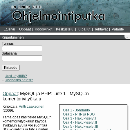
Etusivu
Oppaat
Koodivinkit
Keskustelu
Kilpailut
Tehtävät
Palaute
Kirjautuminen
–
Tunnus
Salasana
Kirjaudu
Uusi käyttäjä?
Unohditko tietosi?
Oppaat
: MySQL ja PHP: Liite 1 - MySQL:n
komentorivityökalu
Kirjoittaja:
Antti Laaksonen
Osa 1 - Johdanto
(2009).
Osa 2 - PHP ja PDO
Tämä opas käsittelee MySQL:n
Osa 3 - Hakukyselyt I
komentorivityökalun käyttöä.
Osa 4 - Hakukyselyt II
Työkalun avulla voi suorittaa
Osa 5 - Hakukyselyt III
SQL-kyselyitä ja tutkia niiden