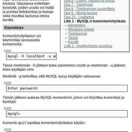
Osa 6 - Lisäys, muutos ja poisto
tuloksia. Oppaassa esitellään
Osa 7 - Tietotyypit
kyselyitä, joiden avulla voi lisätä
Osa 8 - Tietokannan suunnittelu
ja poistaa tietokantoja ja tauluja
Osa 9 - Monta taulua
sekä muuttaa taulussa olevia
Osa 10 - Lisätietoa
kenttiä.
Liite 1 - MySQL:n komentorivityökalu
Käynnistys
Käynnistys
Windows-ohjeet
Tietokannat
Komentorivityökalun voi
Taulut
käynnistää seuraavalla
Kentät
komennolla:
Liite 2 - phpMyAdmin-sovellus
kopioi
mysql -h localhost -u antti -p
Tässä merkinnän
-h
jälkeen tulee palvelimen osoite ja merkinnän
-u
jälkeen
tulee käyttäjän nimi.
Merkintä
-p
tarkoittaa, että MySQL kysyy käyttäjän salasanaa:
kopioi
Enter password:
Tämän jälkeen aukeaa MySQL-komentorivi, johon voi kirjoittaa komentoja ja
kyselyjä:
kopioi
mysql>
Komento
quit
lopettaa komentorivityökalun käytön:
kopioi