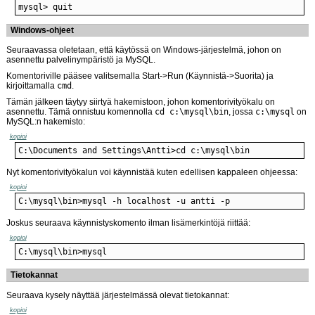
mysql> quit
Windows-ohjeet
Seuraavassa oletetaan, että käytössä on Windows-järjestelmä, johon on
asennettu palvelinympäristö ja MySQL.
Komentoriville pääsee valitsemalla Start->Run (Käynnistä->Suorita) ja
kirjoittamalla
cmd
.
Tämän jälkeen täytyy siirtyä hakemistoon, johon komentorivityökalu on
asennettu. Tämä onnistuu komennolla
cd c:\mysql\bin
, jossa
c:\mysql
on
MySQL:n hakemisto:
kopioi
C:\Documents and Settings\Antti>cd c:\mysql\bin
Nyt komentorivityökalun voi käynnistää kuten edellisen kappaleen ohjeessa:
kopioi
C:\mysql\bin>mysql -h localhost -u antti -p
Joskus seuraava käynnistyskomento ilman lisämerkintöjä riittää:
kopioi
C:\mysql\bin>mysql
Tietokannat
Seuraava kysely näyttää järjestelmässä olevat tietokannat:
kopioi