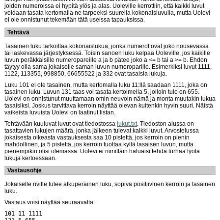
joiden numeroissa ei hypitä ylös ja alas. Uoleville kerrottiin, että kaikki luvut
voidaan tasata kertomalla ne tarpeeksi suurella kokonaisluvulla, mutta Uolevi
ei ole onnistunut tekemään tätä useissa tapauksissa.
Tehtävä
Tasainen luku tarkoittaa kokonaislukua, jonka numerot ovat joko nousevassa
tai laskevassa järjestyksessä. Toisin sanoen luku kelpaa Uoleville, jos kaikille
luvun peräkkäisille numeropareille a ja b pätee joko a <= b tai a >= b. Ehdon
täytyy olla sama jokaiselle saman luvun numeroparille. Esimerkiksi luvut 1111,
1122, 113355, 998850, 66655522 ja 332 ovat tasaisia lukuja.
Luku 101 ei ole tasainen, mutta kertomalla luku 11:llä saadaan 1111, joka on
tasainen luku. Luvun 131 taas voi tasata kertoimella 5, jolloin tulo on 655.
Uolevi on onnistunut muuttamaan omin neuvoin nämä ja monta muutakin lukua
tasaisiksi. Joskus tarvittava kerroin näyttää olevan kuitenkin hyvin suuri. Näistä
vaikeista luvuista Uolevi on laatinut listan.
Tehtävään kuuluvat luvut ovat tiedostossa
lukut.txt
. Tiedoston alussa on
tasattavien lukujen määrä, jonka jälkeen tulevat kaikki luvut. Arvostelussa
jokaisesta oikeasta vastauksesta saa 10 pistettä, jos kerroin on pienin
mahdollinen, ja 5 pistettä, jos kerroin tuottaa kyllä tasaisen luvun, mutta
pienempikin olisi olemassa. Uolevi ei nimittäin haluaisi tehdä turhaa työtä
lukuja kertoessaan.
Vastausohje
Jokaiselle riville tulee alkuperäinen luku, sopiva positiivinen kerroin ja tasainen
luku.
Vastaus voisi näyttää seuraavalta:
101 11 1111