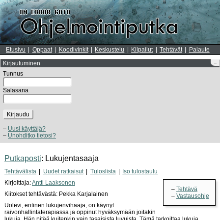
Etusivu
Oppaat
Koodivinkit
Keskustelu
Kilpailut
Tehtävät
Palaute
Kirjautuminen
–
Tunnus
Salasana
Kirjaudu
Uusi käyttäjä?
Unohditko tietosi?
Putkaposti
: Lukujentasaaja
Tehtävälista
Uudet ratkaisut
Tuloslista
Iso tulostaulu
Kirjoittaja:
Antti Laaksonen
Tehtävä
Kiitokset tehtävästä: Pekka Karjalainen
Vastausohje
Uolevi, entinen lukujenvihaaja, on käynyt
raivonhallintaterapiassa ja oppinut hyväksymään joitakin
lukuja. Hän pitää kuitenkin vain tasaisista luvuista. Tämä tarkoittaa lukuja,