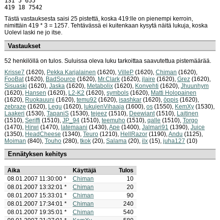
131 5 655
419 18 7542
Tästä vastauksesta saisi 25 pistettä, koska 419:lle on pienempi kerroin,
nimittäin 419 * 3 = 1257. Tehtävässä ei kuitenkaan kysytä näitä lukuja, koska
Uolevi laski ne jo itse.
Vastaukset
52 henkilöllä on tulos. Suluissa oleva luku tarkoittaa saavutettua pistemäärää.
Krisse7
(1620),
Pekka Karjalainen
(1620),
VilleP
(1620),
Chiman
(1620),
FooBat
(1620),
BadSource
(1620),
Mr.Clark
(1620),
jlaire
(1620),
Grez
(1620),
Sisuaski
(1620),
Jaska
(1620),
Metabolix
(1620),
Konvehti
(1620),
Jhuunhym
(1620),
Hansen
(1620),
L2-K2
(1620),
symbols
(1620),
Matti Holopainen
(1620),
Ruokauuni
(1620),
temu92
(1620),
isashkar
(1620),
öppis
(1620),
zebraze
(1620),
Legu
(1620),
lukujenVihaaja
(1600),
os
(1550),
KemXy
(1530),
Laakeri
(1530),
TapaniS
(1530),
tejeez
(1510),
Deewiant
(1510),
Laitinen
(1510),
Seriffi
(1510),
JP_94
(1510),
teemuho
(1510),
qalle
(1510),
Torgo
(1470),
Hirwi
(1470),
latemaani
(1430),
Ape
(1400),
Jalmari91
(1390),
Juice
(1350),
HeadCheese
(1340),
Teuro
(1210),
HellRazor
(1190),
Andu
(1125),
Moiman
(840),
Touho
(280),
tkok
(20),
Salama
(20),
ilx
(15),
juha127
(10)
Ennätyksen kehitys
Aika
Käyttäjä
Tulos
08.01.2007 11:30:00 *
Chiman
10
08.01.2007 13:32:01 *
Chiman
20
08.01.2007 15:33:01 *
Chiman
90
08.01.2007 17:34:01 *
Chiman
240
08.01.2007 19:35:01 *
Chiman
540