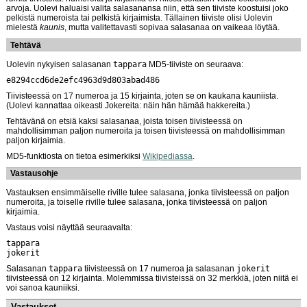
arvoja. Uolevi haluaisi valita salasanansa niin, että sen tiiviste koostuisi joko
pelkistä numeroista tai pelkistä kirjaimista. Tällainen tiiviste olisi Uolevin
mielestä
kaunis
, mutta valitettavasti sopivaa salasanaa on vaikeaa löytää.
Tehtävä
Uolevin nykyisen salasanan
tappara
MD5-tiiviste on seuraava:
e8294ccd6de2efc4963d9d803abad486
Tiivisteessä on 17 numeroa ja 15 kirjainta, joten se on kaukana kauniista.
(Uolevi kannattaa oikeasti Jokereita: näin hän hämää hakkereita.)
Tehtävänä on etsiä kaksi salasanaa, joista toisen tiivisteessä on
mahdollisimman paljon numeroita ja toisen tiivisteessä on mahdollisimman
paljon kirjaimia.
MD5-funktiosta on tietoa esimerkiksi
Wikipediassa
.
Vastausohje
Vastauksen ensimmäiselle riville tulee salasana, jonka tiivisteessä on paljon
numeroita, ja toiselle riville tulee salasana, jonka tiivisteessä on paljon
kirjaimia.
Vastaus voisi näyttää seuraavalta:
tappara
jokerit
Salasanan
tappara
tiivisteessä on 17 numeroa ja salasanan
jokerit
tiivisteessä on 12 kirjainta. Molemmissa tiivisteissä on 32 merkkiä, joten niitä ei
voi sanoa kauniiksi.
Vastaukset