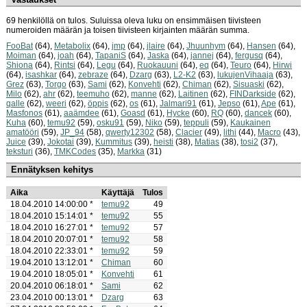
69 henkilöllä on tulos. Suluissa oleva luku on ensimmäisen tiivisteen
numeroiden määrän ja toisen tiivisteen kirjainten määrän summa.
FooBat
(64),
Metabolix
(64),
jmp
(64),
jlaire
(64),
Jhuunhym
(64),
Hansen
(64),
Moiman
(64),
joah
(64),
TapaniS
(64),
Jaska
(64),
jannej
(64),
fergusq
(64),
Shiona
(64),
Rintsi
(64),
Legu
(64),
Ruokauuni
(64),
eq
(64),
Teuro
(64),
Hirwi
(64),
isashkar
(64),
zebraze
(64),
Dzarg
(63),
L2-K2
(63),
lukujenVihaaja
(63),
Grez
(63),
Torgo
(63),
Sami
(62),
Konvehti
(62),
Chiman
(62),
Sisuaski
(62),
Milo
(62),
ahr
(62),
teemuho
(62),
manne
(62),
Laitinen
(62),
FINDarkside
(62),
qalle
(62),
weeri
(62),
öppis
(62),
os
(61),
Jalmari91
(61),
Jepso
(61),
Ape
(61),
Masfonos
(61),
aaämdee
(61),
Goasd
(61),
Hycke
(60),
RQ
(60),
dancek
(60),
Kuha
(60),
temu92
(59),
osku91
(59),
Niko
(59),
teppuli
(59),
Kaukainen
amatööri
(59),
JP_94
(58),
qwerty12302
(58),
Clacier
(49),
lithi
(44),
Macro
(43),
Juice
(39),
Jokotai
(39),
Kummitus
(39),
heisti
(38),
Matias
(38),
tosi2
(37),
teksturi
(36),
TMKCodes
(35),
Markka
(31)
Ennätyksen kehitys
Aika
Käyttäjä
Tulos
18.04.2010 14:00:00 *
temu92
49
18.04.2010 15:14:01 *
temu92
55
18.04.2010 16:27:01 *
temu92
57
18.04.2010 20:07:01 *
temu92
58
18.04.2010 22:33:01 *
temu92
59
19.04.2010 13:12:01 *
Chiman
60
19.04.2010 18:05:01 *
Konvehti
61
20.04.2010 06:18:01 *
Sami
62
23.04.2010 00:13:01 *
Dzarg
63