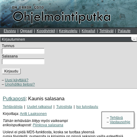
Etusivu
Oppaat
Koodivinkit
Keskustelu
Kilpailut
Tehtävät
Palaute
Kirjautuminen
–
Tunnus
Salasana
Kirjaudu
Uusi käyttäjä?
Unohditko tietosi?
Putkaposti
: Kaunis salasana
Tehtävälista
Uudet ratkaisut
Tuloslista
Iso tulostaulu
Kirjoittaja:
Antti Laaksonen
Tehtävä
Tähän tehtävään liittyy myös vaikeampi
Vastausohje
erikoisputkaposti:
Piinkova salasana
Uolevi ei pidä MD5-funktiosta, koska se tuottaa yleensä
rumia
tiivisteitä: numeroita ja kirjaimia on niissä sekaisin vailla esteettisiä