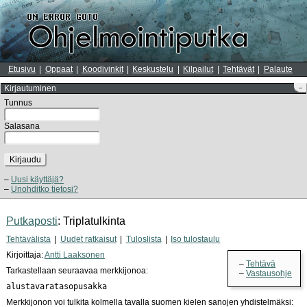
Etusivu
Oppaat
Koodivinkit
Keskustelu
Kilpailut
Tehtävät
Palaute
Kirjautuminen
–
Tunnus
Salasana
Kirjaudu
Uusi käyttäjä?
Unohditko tietosi?
Putkaposti
: Triplatulkinta
Tehtävälista
Uudet ratkaisut
Tuloslista
Iso tulostaulu
Kirjoittaja:
Antti Laaksonen
Tehtävä
Tarkastellaan seuraavaa merkkijonoa:
Vastausohje
alustavaratasopusakka
Merkkijonon voi tulkita kolmella tavalla suomen kielen sanojen yhdistelmäksi: