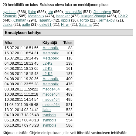
20 henkilöllä on tulos. Suluissa oleva luku on merkkijonon pituus.
symbols
(586),
jlaire
(586),
ahr
(560),
msdos464
(521),
Jhuunhym
(506),
Sisuaski
(505),
Metabolix
(476),
isashkar
(472),
lukujenVihaaja
(466),
L2-K2
(440),
Chiman
(294),
TapaniS
(42),
öppis
(36),
Torgo
(21),
Jermakovi
(21),
Jaska
(21),
qalle
(21),
osku91
(21),
Hirwi
(21),
Salama
(21)
Ennätyksen kehitys
Aika
Käyttäjä
Tulos
15.07.2011 18:51:56
Metabolix
88
15.07.2011 18:54:31
Metabolix
101
15.07.2011 19:14:49
Metabolix
118
04.08.2011 18:12:45
L2-K2
138
04.08.2011 18:13:05
L2-K2
161
04.08.2011 18:15:48
L2-K2
187
04.08.2011 19:20:36
Metabolix
400
04.08.2011 23:55:28
Metabolix
476
08.08.2011 11:24:22
msdos464
483
10.08.2011 11:12:18
msdos464
489
10.08.2011 14:14:54
msdos464
495
11.08.2011 06:49:48
msdos464
521
13.01.2014 03:24:41
jlaire
523
04.10.2017 18:25:48
symbols
541
06.10.2017 00:48:18
symbols
554
06.10.2017 09:43:28
symbols
586
Kirjaudu sisään Ohjelmointiputkaan, niin voit lähettää vastauksen tehtävään.