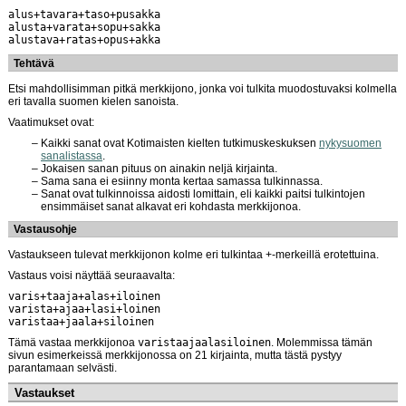
alus+tavara+taso+pusakka
alusta+varata+sopu+sakka
alustava+ratas+opus+akka
Tehtävä
Etsi mahdollisimman pitkä merkkijono, jonka voi tulkita muodostuvaksi kolmella
eri tavalla suomen kielen sanoista.
Vaatimukset ovat:
Kaikki sanat ovat Kotimaisten kielten tutkimuskeskuksen
nykysuomen
sanalistassa
.
Jokaisen sanan pituus on ainakin neljä kirjainta.
Sama sana ei esiinny monta kertaa samassa tulkinnassa.
Sanat ovat tulkinnoissa aidosti lomittain, eli kaikki paitsi tulkintojen
ensimmäiset sanat alkavat eri kohdasta merkkijonoa.
Vastausohje
Vastaukseen tulevat merkkijonon kolme eri tulkintaa +-merkeillä erotettuina.
Vastaus voisi näyttää seuraavalta:
varis+taaja+alas+iloinen
varista+ajaa+lasi+loinen
varistaa+jaala+siloinen
Tämä vastaa merkkijonoa
varistaajaalasiloinen
. Molemmissa tämän
sivun esimerkeissä merkkijonossa on 21 kirjainta, mutta tästä pystyy
parantamaan selvästi.
Vastaukset