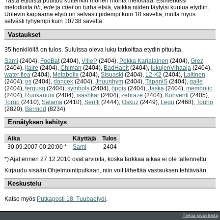
Tästä etydistä puuttuu kuitenkin monen monta melodiaa. Esimerkiksi
melodioita
hh
,
ede
ja
cdef
on turha etsiä, vaikka niiden täytyisi kuulua etydiin.
Uolevin kaipaama etydi on selvästi pidempi kuin 18 säveltä, mutta myös
selvästi lyhyempi kuin 10738 säveltä.
Vastaukset
35 henkilöllä on tulos. Suluissa oleva luku tarkoittaa etydin pituutta.
Sami
(2404),
FooBat
(2404),
VilleP
(2404),
Pekka Karjalainen
(2404),
Grez
(2404),
jlaire
(2404),
Chiman
(2404),
BadHabit
(2404),
lukujenVihaaja
(2404),
water flea
(2404),
Metabolix
(2404),
Sisuaski
(2404),
L2-K2
(2404),
Laitinen
(2404),
os
(2404),
dancek
(2404),
Jhuunhym
(2404),
TapaniS
(2404),
qalle
(2404),
fergusq
(2404),
symbols
(2404),
öppis
(2404),
Jaska
(2404),
membolic
(2404),
Ruokauuni
(2404),
isashkar
(2404),
zebraze
(2404),
Konvehti
(2405),
Torgo
(2410),
Salama
(2410),
Seriffi
(2444),
Oskuz
(2449),
Legu
(2468),
Touho
(2820),
Bermod
(8234)
Ennätyksen kehitys
Aika
Käyttäjä
Tulos
30.09.2007 00:20:00 *
Sami
2404
*) Ajat ennen 27.12.2010 ovat arvioita, koska tarkkaa aikaa ei ole tallennettu.
Kirjaudu sisään Ohjelmointiputkaan, niin voit lähettää vastauksen tehtävään.
Keskustelu
Katso myös
Putkaposti 18: Tuubaetydi
.
Tietoa sivustosta