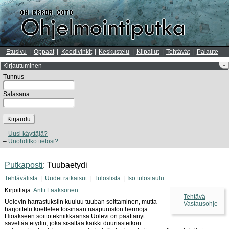
Etusivu
Oppaat
Koodivinkit
Keskustelu
Kilpailut
Tehtävät
Palaute
Kirjautuminen
–
Tunnus
Salasana
Kirjaudu
Uusi käyttäjä?
Unohditko tietosi?
Putkaposti
: Tuubaetydi
Tehtävälista
Uudet ratkaisut
Tuloslista
Iso tulostaulu
Kirjoittaja:
Antti Laaksonen
Tehtävä
Uolevin harrastuksiin kuuluu tuuban soittaminen, mutta
Vastausohje
harjoittelu koettelee toisinaan naapuruston hermoja.
Hioakseen soittotekniikkaansa Uolevi on päättänyt
säveltää etydin, joka sisältää kaikki duuriasteikon