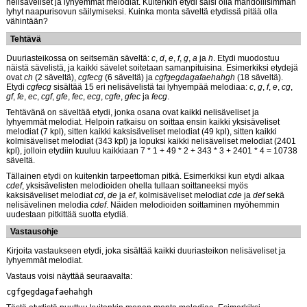
nelisäveliset ja lyhyemmät melodiat. Kuitenkin etydi saisi olla mahdollisimman
lyhyt naapurisovun säilymiseksi. Kuinka monta säveltä etydissä pitää olla
vähintään?
Tehtävä
Duuriasteikossa on seitsemän säveltä:
c
,
d
,
e
,
f
,
g
,
a
ja
h
. Etydi muodostuu
näistä sävelistä, ja kaikki sävelet soitetaan samanpituisina. Esimerkiksi etydejä
ovat
ch
(2 säveltä),
cgfecg
(6 säveltä) ja
cgfgegdagafaehahgh
(18 säveltä).
Etydi
cgfecg
sisältää 15 eri nelisävelistä tai lyhyempää melodiaa:
c
,
g
,
f
,
e
,
cg
,
gf
,
fe
,
ec
,
cgf
,
gfe
,
fec
,
ecg
,
cgfe
,
gfec
ja
fecg
.
Tehtävänä on säveltää etydi, jonka osana ovat kaikki nelisäveliset ja
lyhyemmät melodiat. Helpoin ratkaisu on soittaa ensin kaikki yksisäveliset
melodiat (7 kpl), sitten kaikki kaksisäveliset melodiat (49 kpl), sitten kaikki
kolmisäveliset melodiat (343 kpl) ja lopuksi kaikki nelisäveliset melodiat (2401
kpl), jolloin etydiin kuuluu kaikkiaan 7 * 1 + 49 * 2 + 343 * 3 + 2401 * 4 = 10738
säveltä.
Tällainen etydi on kuitenkin tarpeettoman pitkä. Esimerkiksi kun etydi alkaa
cdef
, yksisävelisten melodioiden ohella tullaan soittaneeksi myös
kaksisäveliset melodiat
cd
,
de
ja
ef
, kolmisäveliset melodiat
cde
ja
def
sekä
nelisävelinen melodia
cdef
. Näiden melodioiden soittaminen myöhemmin
uudestaan pitkittää suotta etydiä.
Vastausohje
Kirjoita vastaukseen etydi, joka sisältää kaikki duuriasteikon nelisäveliset ja
lyhyemmät melodiat.
Vastaus voisi näyttää seuraavalta:
cgfgegdagafaehahgh