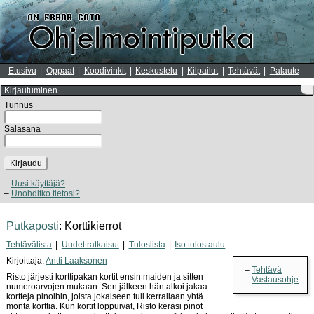
Etusivu
Oppaat
Koodivinkit
Keskustelu
Kilpailut
Tehtävät
Palaute
Kirjautuminen
–
Tunnus
Salasana
Kirjaudu
Uusi käyttäjä?
Unohditko tietosi?
Putkaposti
: Korttikierrot
Tehtävälista
Uudet ratkaisut
Tuloslista
Iso tulostaulu
Kirjoittaja:
Antti Laaksonen
Tehtävä
Risto järjesti korttipakan kortit ensin maiden ja sitten
Vastausohje
numeroarvojen mukaan. Sen jälkeen hän alkoi jakaa
kortteja pinoihin, joista jokaiseen tuli kerrallaan yhtä
monta korttia. Kun kortit loppuivat, Risto keräsi pinot