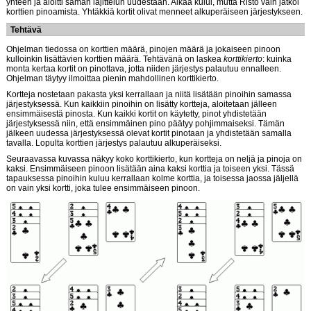
yhteen ja aloitti saman lajittelun uudestaan. Aikaa kului, mutta Risto vain jatkoi
korttien pinoamista. Yhtäkkiä kortit olivat menneet alkuperäiseen järjestykseen.
Tehtävä
Ohjelman tiedossa on korttien määrä, pinojen määrä ja jokaiseen pinoon
kulloinkin lisättävien korttien määrä. Tehtävänä on laskea
korttikierto
: kuinka
monta kertaa kortit on pinottava, jotta niiden järjestys palautuu ennalleen.
Ohjelman täytyy ilmoittaa pienin mahdollinen korttikierto.
Kortteja nostetaan pakasta yksi kerrallaan ja niitä lisätään pinoihin samassa
järjestyksessä. Kun kaikkiin pinoihin on lisätty kortteja, aloitetaan jälleen
ensimmäisestä pinosta. Kun kaikki kortit on käytetty, pinot yhdistetään
järjestyksessä niin, että ensimmäinen pino päätyy pohjimmaiseksi. Tämän
jälkeen uudessa järjestyksessä olevat kortit pinotaan ja yhdistetään samalla
tavalla. Lopulta korttien järjestys palautuu alkuperäiseksi.
Seuraavassa kuvassa näkyy koko korttikierto, kun kortteja on neljä ja pinoja on
kaksi. Ensimmäiseen pinoon lisätään aina kaksi korttia ja toiseen yksi. Tässä
tapauksessa pinoihin kuluu kerrallaan kolme korttia, ja toisessa jaossa jäljellä
on vain yksi kortti, joka tulee ensimmäiseen pinoon.