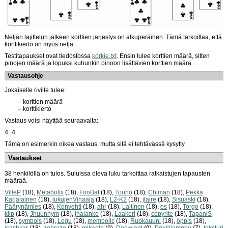
Neljän lajittelun jälkeen korttien järjestys on alkuperäinen. Tämä tarkoittaa, että
korttikierto on myös neljä.
Testitapaukset ovat tiedostossa
korkie.txt
. Ensin tulee korttien määrä, sitten
pinojen määrä ja lopuksi kuhunkin pinoon lisättävien korttien määrä.
Vastausohje
Jokaiselle riville tulee:
korttien määrä
korttikierto
Vastaus voisi näyttää seuraavalta:
4 4
Tämä on esimerkin oikea vastaus, mutta sitä ei tehtävässä kysytty.
Vastaukset
38 henkilöllä on tulos. Suluissa oleva luku tarkoittaa ratkaistujen tapausten
määrää.
VilleP
(18),
Metabolix
(18),
FooBat
(18),
Touho
(18),
Chiman
(18),
Pekka
Karjalainen
(18),
lukujenVihaaja
(18),
L2-K2
(18),
jlaire
(18),
Sisuaski
(18),
Päärynämies
(18),
Konvehti
(18),
ahr
(18),
Laitinen
(18),
os
(18),
Torgo
(18),
kllp
(18),
Jhuunhym
(18),
jnalanko
(18),
Laakeri
(18),
copyrite
(18),
TapaniS
(18),
symbols
(18),
Legu
(18),
membolic
(18),
Ruokauuni
(18),
öppis
(18),