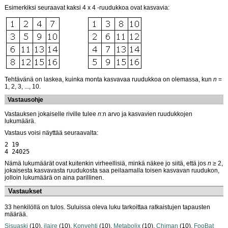
Esimerkiksi seuraavat kaksi 4 x 4 -ruudukkoa ovat kasvavia:
Tehtävänä on laskea, kuinka monta kasvavaa ruudukkoa on olemassa, kun
n
=
1, 2, 3, ..., 10.
Vastausohje
Vastauksen jokaiselle riville tulee
n
:n arvo ja kasvavien ruudukkojen
lukumäärä.
Vastaus voisi näyttää seuraavalta:
2 19
4 24025
Nämä lukumäärät ovat kuitenkin virheellisiä, minkä näkee jo siitä, että jos
n
≥ 2,
jokaisesta kasvavasta ruudukosta saa peilaamalla toisen kasvavan ruudukon,
jolloin lukumäärä on aina parillinen.
Vastaukset
33 henkilöllä on tulos. Suluissa oleva luku tarkoittaa ratkaistujen tapausten
määrää.
Sisuaski
(10),
jlaire
(10),
Konvehti
(10),
Metabolix
(10),
Chiman
(10),
FooBat