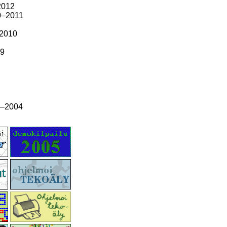
2012
0–2011
–2010
09
3–2004