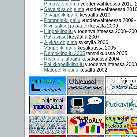
Piirtävä ohjelma
vuodenvaihteessa 2011–
Säveltävä ohjelma
vuodenvaihteessa 201
Viivapelikilpailu
keväällä 2010
Pomppis-kilpailu
vuodenvaihteessa 2009
Kivi, sakset ja paperi
kesällä 2009
Hippakilpailu
vuodenvaihteessa 2008–20
Putkaviisut
keväällä 2007
Älykäs ohjelma
syksyllä 2006
Väripelikilpailu
kesäkuussa 2005
Demokilpailu 2005
tammikuussa 2005
Ristinollakilpailu
kesäkuussa 2004
Palikkapelikilpailu
vuodenvaihteessa 200
Matopelikilpailu
kesällä 2002