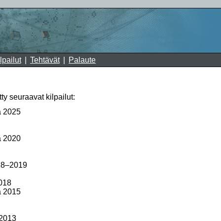
lpailut
Tehtävät
Palaute
y seuraavat kilpailut:
ä 2025
ä 2020
18–2019
018
ä 2015
2013