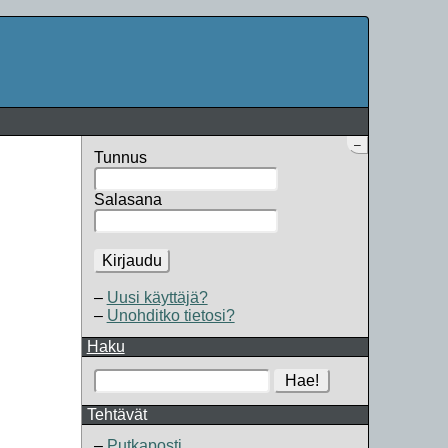
–
Tunnus
Salasana
Kirjaudu
Uusi käyttäjä?
Unohditko tietosi?
Haku
Hae!
Tehtävät
Putkaposti