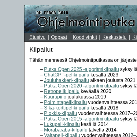
Etusivu
Oppaat
Koodivinkit
Keskustelu
Ki
Kilpailut
Tähän mennessä Ohjelmointiputkassa on järjestett
Putka Open 2025 -algoritmikilpailu
syksyll
ChatGPT-pelikilpailu
kesällä 2023
Jouluhakkeri-kilpailu
alkaen joulusta 2021
Putka Open 2020 -algoritmikilpailu
syksyll
Retropelikilpailu
keväällä 2020
Kuurupiilo
joulukuussa 2019
Poimintapelikilpailu
vuodenvaihteessa 20
Sika-korttipelikilpailu
kesällä 2018
Plokkis-kilpailu
vuodenvaihteessa 2017–2
Putka Open 2015 -algoritmikilpailu
syksyll
Lukupeli-kilpailu
kesällä 2014
Morabaraba-kilpailu
talvella 2014
Valtapeli-kilpailu
vuodenvaihteessa 2012–