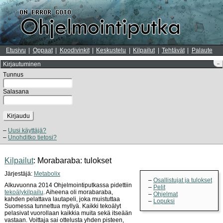
Etusivu
Oppaat
Koodivinkit
Keskustelu
Kilpailut
Tehtävät
Palaute
Kirjautuminen
–
Tunnus
Salasana
Kirjaudu
Uusi käyttäjä?
Unohditko tietosi?
Kilpailut
: Morabaraba: tulokset
Järjestäjä:
Metabolix
Osallistujat ja tulokset
Alkuvuonna 2014 Ohjelmointiputkassa pidettiin
Pelit
tekoälykilpailu
. Aiheena oli morabaraba,
Ohjelmat
kahden pelattava lautapeli, joka muistuttaa
Lopuksi
Suomessa tunnettua myllyä. Kaikki tekoälyt
pelasivat vuorollaan kaikkia muita sekä itseään
vastaan. Voittaja sai ottelusta yhden pisteen,