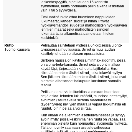
laskentasyvyyttä ja pelilaudan 16 kertaista
symmetriaa, mutta normaalin pelin aikana lasketaan
vain 7 tai 5 syvyydellä.
Evaluaatiofunktio ottaa huomioon nappuloiden
lukumäärät, kahden suorat ja niihin liittyvät
hyökkäysmahdollisuudet ja mahdollisten hyökkäävien
lehmien määrät sekä mahdollisten siirtojen
lukumäärät, ja alkupelissä painotetaan hiukan
keskirinkiä.
Rutto
Pelilautaa säilytetään yhdessä 64-bittisessä ulong-
Tuomo Kuusela
tyyppisessä muuttujassa. Siirrot ja muu laudan
käsittely tehdään bittitason operaatioina.
Siirtojen haussa on käytössä minmax-algoritmi, jossa
on alpha-beta-karsinta. Siirrot joita algoritmi alkaa
käydä läpi, järjestetään kahdella lajittelulla. Ensin
siirretään ensimmäisiksi siirrot, jotka tekevät myllyn.
Sen jälkeen siirretään ensimmäisiksi siirrot, jotka ovat
aiemmin aihettaneet hakupuun karsinnan samalla
tasolla.
Pelitilanteen arviointifunktiossa otetaan huomioon
neljä asiaa: lehmien lukumäärät, muodostuneet myllyt,
avoimien (seuraavalla siirrolla mahdollisesti
täydentyvien) myllyjen määrä ja vapaa liikkumatila eli
ruudut, joihin pelaaja voi siirtää.
Kun ollaan vielä lehmien asetteluvaiheessa ja syntyy
avoin mylly, jossa keskimmäinen ruutu on vapaa, saa
enemmän pisteitä kuin normaalisti avoimesta myllystä.
Tällä on pyritty saamaan asetteluvaiheessa
levittäytymistä aikaan, jotta ei myöhemmin niin