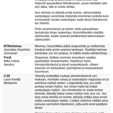
helposti ajauduttaisi tilanteeseen, jossa hävitään peli
sen takia, että ei voida siirtää.
Kun lehmiä on jäljellä enää kolme, vähennetään
vastustajan avoimista myllyistä enemmän pisteitä kuin
normaalisti, koska vastustajan mylly tässä tilanteessa
tuo häviön.
Pelin ensimmäinen ja toinen siirto palautetaan
taulukosta ilman laskentaa. Arviointifunktio käyttää
välimuistia, kaikki lasketut pelitilanteet tallennetaan
välimuistiin.
NTNminmax
Minmax, heuristiikka pitää ampumista ja voittamista
Joonatan Saarhelo
hyvänä eikä arvioi asemia lainkaan. Sisältää hieman
Joonazan
karsintaa: jos voi ampua, ei tutkita muita vaihtoehtoja.
Fredi
Negamax, tiettyyn aseman leveyteen saakka
Mika Urtela
ajankäytön tasaamiseksi. Käytössä myös
Apodus
transpositiotaulut ja kevyt avauskirjasto, ottaen
aseman eri peilaukset, pyöritykset ja kiepautukset
huomioon.
CJD
Tekoäly pisteyttää ruutuja yksinkertaisesti sen
Lauri Kenttä
mukaan, montako omaa ja vastustajan nappulaa on jo
Metabolix
valmiina myllyä varten. Lisäpisteitä saa, jos siirto
purkaa oman myllyn, luo oman mylly tai estää
vastustajan myllyn. Jos vihollisella on enää kolme
lehmää, tekoäly tekee oman myllyn heti, kun voi. Jos
taas omia lehmiä on kolme, tekoäly yrittää aina ensin
estää vastustajan myllyn. Lisäksi ohjelma välttää aina
paluuta vanhoihin tilanteisiin, jotta pelit eivät päättyisi
tasan.