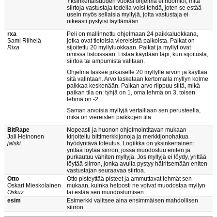
Yksinkertaisuuden vuoksi ohjelma ei huomioi, mitä
siirtoja vastustaja todella voisi tehdä, joten se estää
usein myös sellaisia myllyjä, joita vastustaja ei
oikeasti pystyisi täyttämään.
rxa
Peli on mallinnettu ohjelmaan 24 paikkaluokkana,
Sami Riihelä
jotka ovat tietoisia viereisistä paikoista. Paikat on
Rixa
sijoitettu 20 myllyluokkaan. Paikat ja myllyt ovat
omissa listoissaan. Listaa käydään läpi, kun sijoitusta,
siirtoa tai ampumista valitaan.
Ohjelma laskee jokaiselle 20 myllylle arvon ja käyttää
sitä valintaan. Arvo lasketaan kertomalla myllyn kolme
paikkaa keskenään. Paikan arvo riippuu siitä, mikä
paikan tila on: tyhjä on 1, oma lehmä on 3, toisen
lehmä on -2.
Saman arvoisia myllyjä vertaillaan sen perusteella,
mikä on viereisten paikkojen tila.
BitRape
Nopeasti ja huonon ohjelmointitavan mukaan
Jali Heinonen
kirjoiteltu bittimerkkijonoja ja merkkijonohakua
jalski
hyödyntävä toteutus. Logiikka on yksinkertainen:
yrittää löytää siirron, jossa muodostuu eniten ja
purkautuu vähiten myllyjä. Jos myllyjä ei löydy, yrittää
löytää siirron, jonka avulla pystyy häiritsemään eniten
vastustajan seuraavaa siirtoa.
Otto
Otto pisteyttää pisteet ja ammuttavat lehmät sen
Oskari Mieskolainen
mukaan, kuinka helposti ne voivat muodostaa myllyn
Oskuz
tai estää sen muodostumisen.
esim
Esimerkki valitsee aina ensimmäisen mahdollisen
siirron.