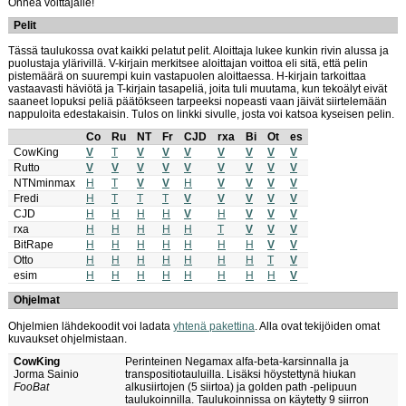
Onnea voittajalle!
Pelit
Tässä taulukossa ovat kaikki pelatut pelit. Aloittaja lukee kunkin rivin alussa ja
puolustaja ylärivillä. V-kirjain merkitsee aloittajan voittoa eli sitä, että pelin
pistemäärä on suurempi kuin vastapuolen aloittaessa. H-kirjain tarkoittaa
vastaavasti häviötä ja T-kirjain tasapeliä, joita tuli muutama, kun tekoälyt eivät
saaneet lopuksi peliä päätökseen tarpeeksi nopeasti vaan jäivät siirtelemään
nappuloita edestakaisin. Tulos on linkki sivulle, josta voi katsoa kyseisen pelin.
Co
Ru
NT
Fr
CJD
rxa
Bi
Ot
es
CowKing
V
T
V
V
V
V
V
V
V
Rutto
V
V
V
V
V
V
V
V
V
NTNminmax
H
T
V
V
H
V
V
V
V
Fredi
H
T
T
T
V
V
V
V
V
CJD
H
H
H
H
V
H
V
V
V
rxa
H
H
H
H
H
T
V
V
V
BitRape
H
H
H
H
H
H
H
V
V
Otto
H
H
H
H
H
H
H
T
V
esim
H
H
H
H
H
H
H
H
V
Ohjelmat
Ohjelmien lähdekoodit voi ladata
yhtenä pakettina
. Alla ovat tekijöiden omat
kuvaukset ohjelmistaan.
CowKing
Perinteinen Negamax alfa-beta-karsinnalla ja
Jorma Sainio
transpositiotauluilla. Lisäksi höystettynä hiukan
FooBat
alkusiirtojen (5 siirtoa) ja golden path -pelipuun
taulukoinnilla. Taulukoinnissa on käytetty 9 siirron