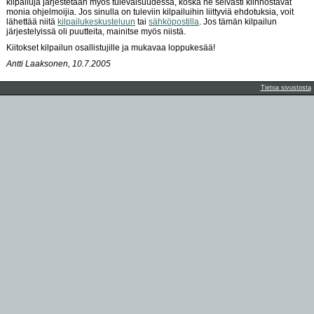
kilpailuja järjestetään myös tulevaisuudessa, koska ne selvästi kiinnostavat
monia ohjelmoijia. Jos sinulla on tuleviin kilpailuihin liittyviä ehdotuksia, voit
lähettää niitä
kilpailukeskusteluun
tai
sähköpostilla
. Jos tämän kilpailun
järjestelyissä oli puutteita, mainitse myös niistä.
Kiitokset kilpailun osallistujille ja mukavaa loppukesää!
Antti Laaksonen, 10.7.2005
Tietoa sivustosta