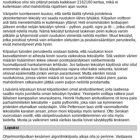
ruudukkoa olisi siis pitänyt pelata kaikkiaan 2162160 kertaa, mikä ei
kuitenkaan ollut mahdollista rajallisen ajan vuoksi.
Väripelin luonteeseen kuuluu, että sieltä täältä ryhmiä poisteleva
yksinkertainen tekoäly voi saada ruudukon lähes tyhjäksi. Kilpailun voittoon
asti tällä menetelmällä ei kuitenkaan yltänyt. Heti ensimmäisten testiajojen
jälkeen erottui neljän tekoälyn ryhmä – python, pupilli, ogre ja illi –, jotka olivat
selvästi edellä muita. Nämä tekoälyt tuntuivat laskevan pelin kulkua varsin
pitkälle ja tyhjensivät usein ruudukon viimeistä neliötä myöten. Muut tekoälyt,
jotka poistivat ryhmiä vain erilaisten oletusten ja peukalosääntöjen perusteella,
eivät menestyneet yhtä hyvin.
Kilpailun tulosten perusteella voidaan todeta, että ruudukon koon
kasvattaminen ei aiheuta kovin suuria vaikeuksia tekoälyille. Sitä vastoin värien
määrän lisääminen tekee oikean poistojärjestyksen valitsemisesta
huomattavasti hankalamman tehtävän. Jos taitavan tekoälyn käytössä olisi ollut
enemmän aikaa kuin tässä kilpailussa rajana ollut kaksi sekuntia, tulokset
olisivat epäilemättä jonkin verran parantuneet. Mutta etenkin niissä
ruudukoissa, joissa värien määrä oli suuri ja neliöiden määrä pieni, paras
mahdollinen ratkaisukin jättää usein paljon neliöitä poistamatta.
Lisäväriä kilpailuun toivat kilpailijoiden omat aloitustilanteet, joita laatiessa
saattoi myös juonitella oman tekoälyn hyväksi. Yksinpelin voittaja ratkesi juuri
tällaisen kamppailun seurauksena. Henrik Huttusen aloitustilanne oli kova pala
parhaimmillekin tekoälyille – paitsi pythonille, joka näin sai kymmenien
pisteiden etumatkan vastustajiin. Ville Pettersson taas viritti varomattomille
tekoälyille kavalan ansan, johon moni kilpailija myös lankesi. Otto Seiskari
vuorostaan osoitti, että väripeliruudukon sommitteleminen voi olla myös
taidetta. Musta ja valkoinen sekä värikäs tausta loivat sävykkyyttä teokseen.
Lopuksi
Ohjelmointiputkan kesäinen algoritmikilpailu alkaa olla jo perinne. Vastaavia