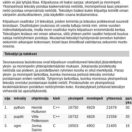
väliin ei jää tyhjää tilaa. Kilpailussa oli kaksi sarjaa: yksinpeli ja moninpeli.
Yksinpelissä tekoäly poistaa kaikenvärisiä neliöitä, moninpelissä taas jokainen
neliö poistaa omanvärisiä neliöitä. Tekoälyn lisäksi kukin kilpailija toimitti oman
väripelin aloitustilanteen, jota käytettiin osana testiaineistoa.
Kilpailuun osallistui 14 tekoälyä, joiden toiminta ja toteutus poikkesivat suuresti
toisistaan. Osallistujien joukossa oli useita tuttuja nimiä mm. viime vuoden
ristinollakilpailusta, mutta moni osallistui myös kilpailuun ensimmäistä kertaa.
Tekoälyjen testaus vei oman aikansa, sillä yhteen peliin saattoi helposti kuulua
satoja neliöryhmien poistoja. Muutamat tekoälyt hyödynsivät annetun kahden
sekunnin aikarajan kokonaan; toiset taas ilmoittivat valintansa sekunnin murto-
osassa.
Tekoälyt ja tulokset
Seuraavassa taulukossa ovat kilpailuun osallistuneet tekoälyt järjestettyinä
yksin- ja moninpelin yhteispistemäärän mukaan. Jokaisesta poistetusta
neliöstä sai pisteen, ja poistettavien ryhmien koolla ei ollut merkitystä. Paras
yksin- ja moninpeli tarkoittaa, kuinka monessa pelissä tekoäly onnistui
poistamaan eniten neliöitä. Tyhjennys tarkoittaa, kuinka monessa yksinpelissä
tekoäly onnistui poistamaan kaikki neliöt. Poistosuhde on yksinpelissä
keskimääräinen poistetun neliöryhmän koko. Keskeytykset johtuivat tekoälyn
virheestä tai ajanylityksestä.
sija
tekoäly
ohjelmoija
kieli
yksinpeli
moninpeli
yhteensä
par
yks
1.
python
Henrik
C++
16750
4929
21679
30
Huttunen
2.
pupilli
Ville
C++
16732
4826
21558
35
Pettersson
3.
ogre
Jorma
C
16503
4902
21405
16
Sainio