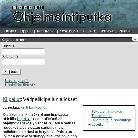
Etusivu
Oppaat
Koodivinkit
Keskustelu
Kilpailut
Tehtävät
Palaute
Kirjautuminen
–
Tunnus
Salasana
Kirjaudu
Uusi käyttäjä?
Unohditko tietosi?
Kilpailut
: Väripelikilpailun tulokset
Järjestäjä:
Antti Laaksonen
Tekoälyt ja tulokset
Kesäkuussa 2005 Ohjelmointiputkassa
Testiaineisto
pidettiin
kilpailu
, jossa tehtävänä oli
Huomioita ja havaintoja
ohjelmoida tekoäly väripeliin. Tässä pelissä
Lopuksi
ruudukosta poistetaan samanväristen
neliöiden muodostamia ryhmiä. Poistojen
jälkeen neliökasa tiivistyy niin, että neliöiden