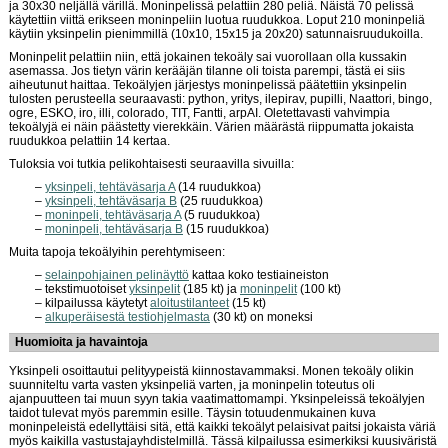
ja 30x30 neljällä värillä. Moninpelissä pelattiin 280 peliä. Näistä 70 pelissä
käytettiin viittä erikseen moninpeliin luotua ruudukkoa. Loput 210 moninpeliä
käytiin yksinpelin pienimmillä (10x10, 15x15 ja 20x20) satunnaisruudukoilla.
Moninpelit pelattiin niin, että jokainen tekoäly sai vuorollaan olla kussakin
asemassa. Jos tietyn värin kerääjän tilanne oli toista parempi, tästä ei siis
aiheutunut haittaa. Tekoälyjen järjestys moninpelissä päätettiin yksinpelin
tulosten perusteella seuraavasti: python, yritys, ilepirav, pupilli, Naattori, bingo,
ogre, ESKO, iro, illi, colorado, TIT, Fantti, arpAI. Oletettavasti vahvimpia
tekoälyjä ei näin päästetty vierekkäin. Värien määrästä riippumatta jokaista
ruudukkoa pelattiin 14 kertaa.
Tuloksia voi tutkia pelikohtaisesti seuraavilla sivuilla:
yksinpeli, tehtäväsarja A
(14 ruudukkoa)
yksinpeli, tehtäväsarja B
(25 ruudukkoa)
moninpeli, tehtäväsarja A
(5 ruudukkoa)
moninpeli, tehtäväsarja B
(15 ruudukkoa)
Muita tapoja tekoälyihin perehtymiseen:
selainpohjainen pelinäyttö
kattaa koko testiaineiston
tekstimuotoiset
yksinpelit
(185 kt) ja
moninpelit
(100 kt)
kilpailussa käytetyt
aloitustilanteet
(15 kt)
alkuperäisestä testiohjelmasta
(30 kt) on moneksi
Huomioita ja havaintoja
Yksinpeli osoittautui pelityypeistä kiinnostavammaksi. Monen tekoäly olikin
suunniteltu varta vasten yksinpeliä varten, ja moninpelin toteutus oli
ajanpuutteen tai muun syyn takia vaatimattomampi. Yksinpeleissä tekoälyjen
taidot tulevat myös paremmin esille. Täysin totuudenmukainen kuva
moninpeleistä edellyttäisi sitä, että kaikki tekoälyt pelaisivat paitsi jokaista väriä
myös kaikilla vastustajayhdistelmillä. Tässä kilpailussa esimerkiksi kuusiväristä