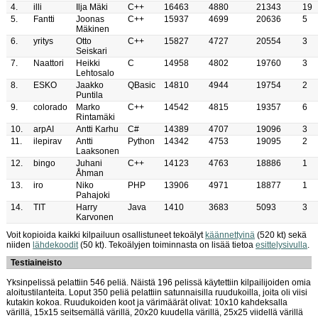
4.
illi
Ilja Mäki
C++
16463
4880
21343
19
5.
Fantti
Joonas
C++
15937
4699
20636
5
Mäkinen
6.
yritys
Otto
C++
15827
4727
20554
3
Seiskari
7.
Naattori
Heikki
C
14958
4802
19760
3
Lehtosalo
8.
ESKO
Jaakko
QBasic
14810
4944
19754
2
Puntila
9.
colorado
Marko
C++
14542
4815
19357
6
Rintamäki
10.
arpAI
Antti Karhu
C#
14389
4707
19096
3
11.
ilepirav
Antti
Python
14342
4753
19095
2
Laaksonen
12.
bingo
Juhani
C++
14123
4763
18886
1
Åhman
13.
iro
Niko
PHP
13906
4971
18877
1
Pahajoki
14.
TIT
Harry
Java
1410
3683
5093
3
Karvonen
Voit kopioida kaikki kilpailuun osallistuneet tekoälyt
käännettyinä
(520 kt) sekä
niiden
lähdekoodit
(50 kt). Tekoälyjen toiminnasta on lisää tietoa
esittelysivulla
.
Testiaineisto
Yksinpelissä pelattiin 546 peliä. Näistä 196 pelissä käytettiin kilpailijoiden omia
aloitustilanteita. Loput 350 peliä pelattiin satunnaisilla ruudukoilla, joita oli viisi
kutakin kokoa. Ruudukoiden koot ja värimäärät olivat: 10x10 kahdeksalla
värillä, 15x15 seitsemällä värillä, 20x20 kuudella värillä, 25x25 viidellä värillä