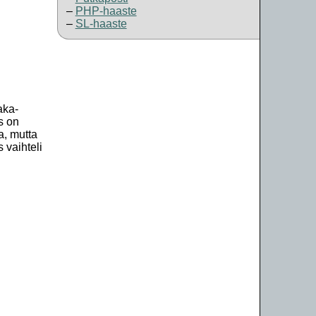
PHP-haaste
SL-haaste
aka-
s on
a, mutta
 vaihteli