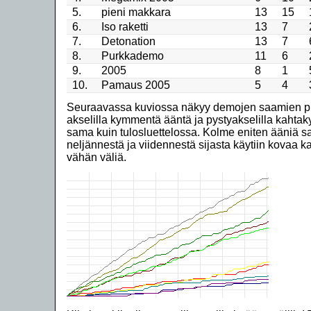
5.
pieni makkara
13
15
6.
Iso raketti
13
7
7.
Detonation
13
7
8.
Purkkademo
11
6
9.
2005
8
1
10.
Pamaus 2005
5
4
Seuraavassa kuviossa näkyy demojen saamien pis
akselilla kymmentä ääntä ja pystyakselilla kahta
sama kuin tulosluettelossa. Kolme eniten ääniä sa
neljännestä ja viidennestä sijasta käytiin kovaa 
vähän väliä.