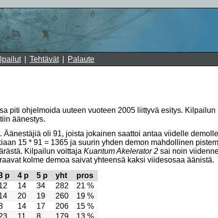
lpailut
Tehtävät
Palaute
ssa piti ohjelmoida uuteen vuoteen 2005 liittyvä esitys. Kilpailun
ttiin äänestys.
Äänestäjiä oli 91, joista jokainen saattoi antaa viidelle demolle
aikkiaan 15 * 91 = 1365 ja suurin yhden demon mahdollinen pistem
rästä. Kilpailun voittaja
Kuantum Akelerator 2
sai noin viidenn
raavat kolme demoa saivat yhteensä kaksi viidesosaa äänistä.
3 p
4 p
5 p
yht
pros
12
14
34
282
21 %
14
20
19
260
19 %
8
14
17
206
15 %
23
11
8
179
13 %