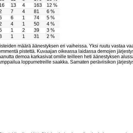
16
13
4
163
12 %
2
7
4
81
6 %
6
6
1
74
5 %
2
4
1
50
4 %
5
1
2
39
3 %
3
1
1
31
2 %
teiden määrä äänestyksen eri vaiheissa. Yksi ruutu vastaa va
kymmentä pistettä. Kuvaajan oikeassa laidassa demojen järjesty
anutta demoa karkasivat omille teilleen heti äänestyksen aluss
kamppailua loppumetreille saakka. Samaten peräviisikon järjestys