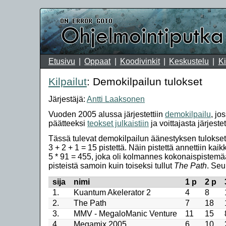
Etusivu
Oppaat
Koodivinkit
Keskustelu
Ki
Kilpailut
: Demokilpailun tulokset
Järjestäjä:
Antti Laaksonen
Vuoden 2005 alussa järjestettiin
demokilpailu
, jo
päätteeksi
teokset julkaistiin
ja voittajasta järjeste
Tässä tulevat demokilpailun äänestyksen tulokset. 
3 + 2 + 1 = 15 pistettä. Näin pistettä annettiin k
5 * 91 = 455, joka oli kolmannes kokonaispistemää
pisteistä samoin kuin toiseksi tullut
The Path
. Seu
sija
nimi
1 p
2 p
1.
Kuantum Akelerator 2
4
8
2.
The Path
7
18
3.
MMV - MegaloManic Venture
11
15
4.
Megamix 2005
6
10