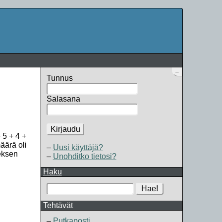
–
Tunnus
Salasana
Kirjaudu
 5 + 4 +
äärä oli
Uusi käyttäjä?
eksen
Unohditko tietosi?
Haku
Hae!
Tehtävät
Putkaposti