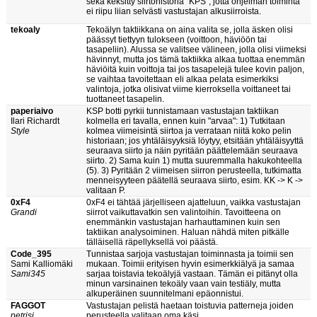
sekä keksitty siirtohistoria "KPS", jotta ohjelman toiminta
ei riipu liian selvästi vastustajan alkusiirroista.
tekoaly
Tekoälyn taktiikkana on aina valita se, jolla äsken olisi
päässyt tiettyyn tulokseen (voittoon, häviöön tai
tasapeliin). Alussa se valitsee välineen, jolla olisi viimeksi
hävinnyt, mutta jos tämä taktiikka alkaa tuottaa enemmän
häviöitä kuin voittoja tai jos tasapelejä tulee kovin paljon,
se vaihtaa tavoitettaan eli alkaa pelata esimerkiksi
valintoja, jotka olisivat viime kierroksella voittaneet tai
tuottaneet tasapelin.
paperiaivo
KSP botti pyrkii tunnistamaan vastustajan taktiikan
Ilari Richardt
kolmella eri tavalla, ennen kuin "arvaa": 1) Tutkitaan
Style
kolmea viimeisintä siirtoa ja verrataan niitä koko pelin
historiaan; jos yhtäläisyyksiä löytyy, etsitään yhtäläisyyttä
seuraava siirto ja näin pyritään päättelemään seuraava
siirto. 2) Sama kuin 1) mutta suuremmalla hakukohteella
(5). 3) Pyritään 2 viimeisen siirron perusteella, tutkimatta
menneisyyteen päätellä seuraava siirto, esim. KK -> K ->
valitaan P.
0xF4
0xF4 ei tähtää järjelliseen ajatteluun, vaikka vastustajan
Grandi
siirrot vaikuttavatkin sen valintoihin. Tavoitteena on
enemmänkin vastustajan harhauttaminen kuin sen
taktiikan analysoiminen. Haluan nähdä miten pitkälle
tälläisellä räpellyksellä voi päästä.
Code_395
Tunnistaa sarjoja vastustajan toiminnasta ja toimii sen
Sami Kalliomäki
mukaan. Toimii erityisen hyvin esimerkkiälyä ja samaa
Sami345
sarjaa toistavia tekoälyjä vastaan. Tämän ei pitänyt olla
minun varsinainen tekoäly vaan vain testiäly, mutta
alkuperäinen suunnitelmani epäonnistui.
FAGGOT
Vastustajan pelistä haetaan toistuvia patterneja joiden
petrisi
perusteella valitaan oma käsi.