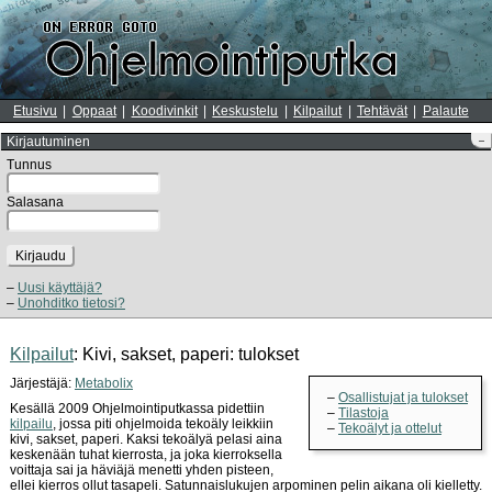
Etusivu
Oppaat
Koodivinkit
Keskustelu
Kilpailut
Tehtävät
Palaute
Kirjautuminen
–
Tunnus
Salasana
Kirjaudu
Uusi käyttäjä?
Unohditko tietosi?
Kilpailut
: Kivi, sakset, paperi: tulokset
Järjestäjä:
Metabolix
Osallistujat ja tulokset
Kesällä 2009 Ohjelmointiputkassa pidettiin
Tilastoja
kilpailu
, jossa piti ohjelmoida tekoäly leikkiin
Tekoälyt ja ottelut
kivi, sakset, paperi. Kaksi tekoälyä pelasi aina
keskenään tuhat kierrosta, ja joka kierroksella
voittaja sai ja häviäjä menetti yhden pisteen,
ellei kierros ollut tasapeli. Satunnaislukujen arpominen pelin aikana oli kielletty.