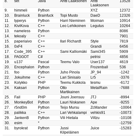
8.
set
Java
Antti Laaksonen
Antti
13528
Laaksonen
9.
himmeli
Python
XYZ
12372
10.
Brainluck
Brainfuck
Topi Musto
DaeD
12326
11.
typerys
Python
Harri Nieminen
Moiman
10914
12.
KiviKova
C++
Leo Lehikoinen
Legutus
10264
13.
nameless
Python
8086
14.
tekoaly
C++
7901
15.
paperiaivo
C++
Ilari Richardt
Style
7819
16.
0xF4
C++
Grandi
6456
17.
Code_395
C++
Sami Kalliomäki
Sami345
5909
18.
FAGGOT
C#
petrisi
4856
19.
u137
Pascal
Teemu Valo
User137
4619
20.
Encephalon
Python
Frozenball
536
21.
foo
Python
Juho Pinola
JP_94
-1242
22.
Jokuihme
C++
Lari Sinisalo
Lr5
-3376
23.
Kolykko
PHP
Teemu Kukkola
tesmu
-6172
24.
Kaksari
Python
Otto
MetalRain
-7688
Martikainen
25.
Fail
PHP
Jouni Joensuu
JTJ
-8994
26.
MonkeyBot
Python
Lauri Niskanen
Ape
-9255
27.
r5nd0m
Python
Teijo Mursu
ZcMander
-10064
28.
palikka
C++
Lari Vehkalampi
vehkis91
-10073
29.
JankenB
Python
Vili Hietala
Viltzu
-10108
30.
esim
*
-12759
31.
byrokrat
Python
Jussi
Juice
-15283
Kilpeläinen