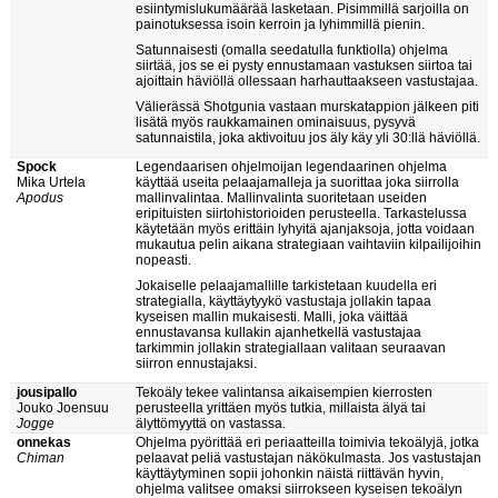
esiintymislukumäärää lasketaan. Pisimmillä sarjoilla on
painotuksessa isoin kerroin ja lyhimmillä pienin.
Satunnaisesti (omalla seedatulla funktiolla) ohjelma
siirtää, jos se ei pysty ennustamaan vastuksen siirtoa tai
ajoittain häviöllä ollessaan harhauttaakseen vastustajaa.
Välierässä Shotgunia vastaan murskatappion jälkeen piti
lisätä myös raukkamainen ominaisuus, pysyvä
satunnaistila, joka aktivoituu jos äly käy yli 30:llä häviöllä.
Spock
Legendaarisen ohjelmoijan legendaarinen ohjelma
Mika Urtela
käyttää useita pelaajamalleja ja suorittaa joka siirrolla
Apodus
mallinvalintaa. Mallinvalinta suoritetaan useiden
eripituisten siirtohistorioiden perusteella. Tarkastelussa
käytetään myös erittäin lyhyitä ajanjaksoja, jotta voidaan
mukautua pelin aikana strategiaan vaihtaviin kilpailijoihin
nopeasti.
Jokaiselle pelaajamallille tarkistetaan kuudella eri
strategialla, käyttäytyykö vastustaja jollakin tapaa
kyseisen mallin mukaisesti. Malli, joka väittää
ennustavansa kullakin ajanhetkellä vastustajaa
tarkimmin jollakin strategiallaan valitaan seuraavan
siirron ennustajaksi.
jousipallo
Tekoäly tekee valintansa aikaisempien kierrosten
Jouko Joensuu
perusteella yrittäen myös tutkia, millaista älyä tai
Jogge
älyttömyyttä on vastassa.
onnekas
Ohjelma pyörittää eri periaatteilla toimivia tekoälyjä, jotka
Chiman
pelaavat peliä vastustajan näkökulmasta. Jos vastustajan
käyttäytyminen sopii johonkin näistä riittävän hyvin,
ohjelma valitsee omaksi siirrokseen kyseisen tekoälyn