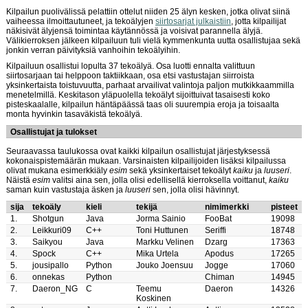
Kilpailun puolivälissä pelattiin ottelut niiden 25 älyn kesken, jotka olivat siinä
vaiheessa ilmoittautuneet, ja tekoälyjen
siirtosarjat julkaistiin
, jotta kilpailijat
näkisivät älyjensä toimintaa käytännössä ja voisivat parannella älyjä.
Välikierroksen jälkeen kilpailuun tuli vielä kymmenkunta uutta osallistujaa sekä
jonkin verran päivityksiä vanhoihin tekoälyihin.
Kilpailuun osallistui lopulta 37 tekoälyä. Osa luotti ennalta valittuun
siirtosarjaan tai helppoon taktiikkaan, osa etsi vastustajan siirroista
yksinkertaista toistuvuutta, parhaat arvailivat valintoja paljon mutkikkaammilla
menetelmillä. Keskitason yläpuolella tekoälyt sijoittuivat tasaisesti koko
pisteskaalalle, kilpailun häntäpäässä taas oli suurempia eroja ja toisaalta
monta hyvinkin tasaväkistä tekoälyä.
Osallistujat ja tulokset
Seuraavassa taulukossa ovat kaikki kilpailun osallistujat järjestyksessä
kokonaispistemäärän mukaan. Varsinaisten kilpailijoiden lisäksi kilpailussa
olivat mukana esimerkkiäly
esim
sekä yksinkertaiset tekoälyt
kaiku
ja
luuseri
.
Näistä
esim
valitsi aina sen, jolla olisi edellisellä kierroksella voittanut,
kaiku
saman kuin vastustaja äsken ja
luuseri
sen, jolla olisi hävinnyt.
sija
tekoäly
kieli
tekijä
nimimerkki
pisteet
1.
Shotgun
Java
Jorma Sainio
FooBat
19098
2.
Leikkuri09
C++
Toni Huttunen
Seriffi
18748
3.
Saikyou
Java
Markku Velinen
Dzarg
17363
4.
Spock
C++
Mika Urtela
Apodus
17265
5.
jousipallo
Python
Jouko Joensuu
Jogge
17060
6.
onnekas
Python
Chiman
14945
7.
Daeron_NG
C
Teemu
Daeron
14326
Koskinen