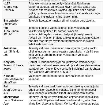
u137
Analysoi vastustajan pelityyliä ja käyttää hitusen
Teemu Valo
satunnaistaulua. Välierässä käytin tyhmää tapaa joka
User137
"uskoo" että vastustaja käyttää läpi koko pelin samaa
tyyliä, nyt tämä ottaa huomioon vain 5 viimeistä siirtoa ja
omaksuu vastustajan siirrot paremmin.
Encephalon
Tekoäly koettaa ennustaa siirtohistorian perusteella.
Frozenball
foo
Tekoäly tulostaa vastauksensa joko vastustajan
Juho Pinola
yksittäisen syötteen tai saman syötteen
JP_94
esiintymistiheyden mukaan tietyssä järjestyksessä.
Älyssä on myös ominaisuus, joka tulostaa tietyin väliajoin
ennalta määritetyn syötteen riippumatta vastustajan
edellisistä siirroista.
Jokuihme
Tekoäly valitsee useimmiten sen kirjaimen, jolla voitto
Lari Sinisalo
olisi tullut suurimmassa osassa tapauksia, ja välillä sen,
Lr5
jolla voittaa tämän logiikan valitseman voittavan
vaihtoehdon.
Kolykko
Perustuu todennäköisyyteen, pisteyttää voittaneet ja
Teemu Kukkola
hävinneet valinnat sekä tasapelit ja valitsee yleisimmäin
tesmu
vaihtoehdon. Jos ei löydy selkeästi yleisintä vaihtoehtoa
niin valitaan vuorotellen K, S ja P.
Kaksari
Valitsee vuorotellen muun kuin vihollisen edellisen
Otto Martikainen
valinnan.
MetalRain
Fail
Tekoäly valitsee vastuksensa todennäköisyydestä, jolla
Jouni Joensuu
edelliset kierrokset olisi voitettu. Eli jo lähtökohtaisesti
JTJ
tällä tekoälyllä kisataan kilpailun viimeisestä sijasta.
MonkeyBot
MonkeyBot on tehty voittamaan esimerkkibotin taktiikka.
Lauri Niskanen
Esimerkkibotti pelaa sellaisen vaihtoehdon, jolla olisi
Ape
viime kierroksella voittanut. MonkeyBot puolestaa pelaa