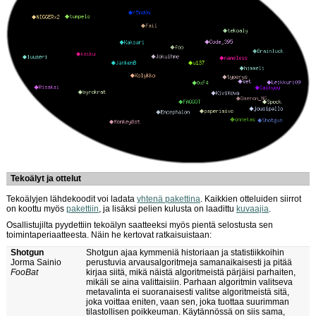
Tekoälyt ja ottelut
Tekoälyjen lähdekoodit voi ladata
yhtenä pakettina
. Kaikkien otteluiden siirrot
on koottu myös
pakettiin
, ja lisäksi pelien kulusta on laadittu
kuvaajia
.
Osallistujilta pyydettiin tekoälyn saatteeksi myös pientä selostusta sen
toimintaperiaatteesta. Näin he kertovat ratkaisuistaan:
Shotgun
Shotgun ajaa kymmeniä historiaan ja statistiikkoihin
Jorma Sainio
perustuvia arvausalgoritmeja samanaikaisesti ja pitää
FooBat
kirjaa siitä, mikä näistä algoritmeistä pärjäisi parhaiten,
mikäli se aina valittaisiin. Parhaan algoritmin valitseva
metavalinta ei suoranaisesti valitse algoritmeistä sitä,
joka voittaa eniten, vaan sen, joka tuottaa suurimman
tilastollisen poikkeuman. Käytännössä on siis sama,