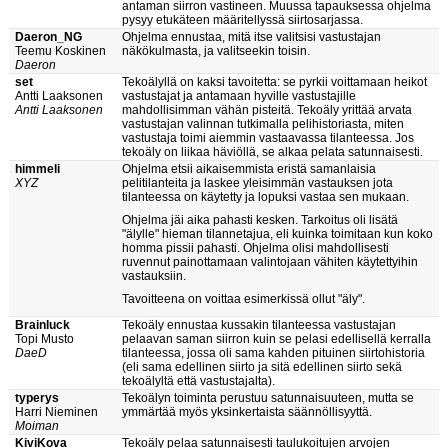
antaman siirron vastineen. Muussa tapauksessa ohjelma
pysyy etukäteen määritellyssä siirtosarjassa.
Daeron_NG
Ohjelma ennustaa, mitä itse valitsisi vastustajan
Teemu Koskinen
näkökulmasta, ja valitseekin toisin.
Daeron
set
Tekoälyllä on kaksi tavoitetta: se pyrkii voittamaan heikot
Antti Laaksonen
vastustajat ja antamaan hyville vastustajille
Antti Laaksonen
mahdollisimman vähän pisteitä. Tekoäly yrittää arvata
vastustajan valinnan tutkimalla pelihistoriasta, miten
vastustaja toimi aiemmin vastaavassa tilanteessa. Jos
tekoäly on liikaa häviöllä, se alkaa pelata satunnaisesti.
himmeli
Ohjelma etsii aikaisemmista eristä samanlaisia
XYZ
pelitilanteita ja laskee yleisimmän vastauksen jota
tilanteessa on käytetty ja lopuksi vastaa sen mukaan.
Ohjelma jäi aika pahasti kesken. Tarkoitus oli lisätä
"älylle" hieman tilannetajua, eli kuinka toimitaan kun koko
homma pissii pahasti. Ohjelma olisi mahdollisesti
ruvennut painottamaan valintojaan vähiten käytettyihin
vastauksiin.
Tavoitteena on voittaa esimerkissä ollut "äly".
Brainluck
Tekoäly ennustaa kussakin tilanteessa vastustajan
Topi Musto
pelaavan saman siirron kuin se pelasi edellisellä kerralla
DaeD
tilanteessa, jossa oli sama kahden pituinen siirtohistoria
(eli sama edellinen siirto ja sitä edellinen siirto sekä
tekoälyltä että vastustajalta).
typerys
Tekoälyn toiminta perustuu satunnaisuuteen, mutta se
Harri Nieminen
ymmärtää myös yksinkertaista säännöllisyyttä.
Moiman
KiviKova
Tekoäly pelaa satunnaisesti taulukoitujen arvojen