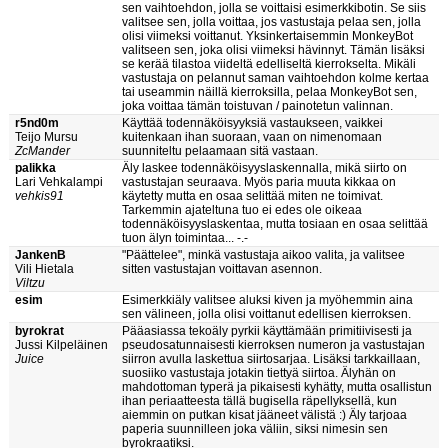
sen vaihtoehdon, jolla se voittaisi esimerkkibotin. Se siis
valitsee sen, jolla voittaa, jos vastustaja pelaa sen, jolla
olisi viimeksi voittanut. Yksinkertaisemmin MonkeyBot
valitseen sen, joka olisi viimeksi hävinnyt. Tämän lisäksi
se kerää tilastoa viideltä edelliseltä kierrokselta. Mikäli
vastustaja on pelannut saman vaihtoehdon kolme kertaa
tai useammin näillä kierroksilla, pelaa MonkeyBot sen,
joka voittaa tämän toistuvan / painotetun valinnan.
r5nd0m
Käyttää todennäköisyyksiä vastaukseen, vaikkei
Teijo Mursu
kuitenkaan ihan suoraan, vaan on nimenomaan
ZcMander
suunniteltu pelaamaan sitä vastaan.
palikka
Äly laskee todennäköisyyslaskennalla, mikä siirto on
Lari Vehkalampi
vastustajan seuraava. Myös paria muuta kikkaa on
vehkis91
käytetty mutta en osaa selittää miten ne toimivat.
Tarkemmin ajateltuna tuo ei edes ole oikeaa
todennäköisyyslaskentaa, mutta tosiaan en osaa selittää
tuon älyn toimintaa... -.-
JankenB
"Päättelee", minkä vastustaja aikoo valita, ja valitsee
Vili Hietala
sitten vastustajan voittavan asennon.
Viltzu
esim
Esimerkkiäly valitsee aluksi kiven ja myöhemmin aina
sen välineen, jolla olisi voittanut edellisen kierroksen.
byrokrat
Pääasiassa tekoäly pyrkii käyttämään primitiivisesti ja
Jussi Kilpeläinen
pseudosatunnaisesti kierroksen numeron ja vastustajan
Juice
siirron avulla laskettua siirtosarjaa. Lisäksi tarkkaillaan,
suosiiko vastustaja jotakin tiettyä siirtoa. Älyhän on
mahdottoman typerä ja pikaisesti kyhätty, mutta osallistun
ihan periaatteesta tällä bugisella räpellyksellä, kun
aiemmin on putkan kisat jääneet välistä :) Äly tarjoaa
paperia suunnilleen joka väliin, siksi nimesin sen
byrokraatiksi.