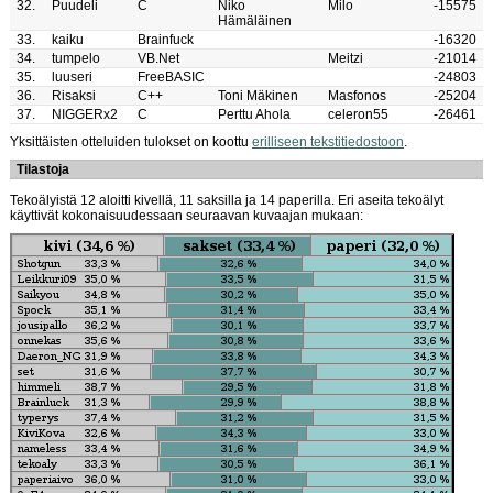
32.
Puudeli
C
Niko
Milo
-15575
Hämäläinen
33.
kaiku
Brainfuck
-16320
34.
tumpelo
VB.Net
Meitzi
-21014
35.
luuseri
FreeBASIC
-24803
36.
Risaksi
C++
Toni Mäkinen
Masfonos
-25204
37.
NIGGERx2
C
Perttu Ahola
celeron55
-26461
Yksittäisten otteluiden tulokset on koottu
erilliseen tekstitiedostoon
.
Tilastoja
Tekoälyistä 12 aloitti kivellä, 11 saksilla ja 14 paperilla. Eri aseita tekoälyt
käyttivät kokonaisuudessaan seuraavan kuvaajan mukaan: