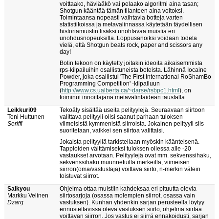
voittaako, häviääkö vai pelaako algoritmi aina tasan;
Shotgun kääntää tämän tilanteen aina voitoksi.
Toimintaansa nopeasti vaihtavia botteja varten
statistiikoissa ja metavalinnassa käytetään täydellisen
historiamuistin lisäksi unohtavaa muistia eri
unohdusnopeuksilla. Loppusanoiksi voidaan todeta
vielä, että Shotgun beats rock, paper and scissors any
day!
Botin tekoon on käytetty joitakin ideoita aikaisemmista
rps-kilpailuihin osallistuneista boteista. Lähinnä Iocaine
Powder, joka osallistui 'The First International RoShamBo
Programming Competition' -kilpailuun
(
http://www.cs.ualberta.ca/~darse/rsbpc1.html
), on
toiminut innoittajana metavalintaidean taustalla.
Leikkuri09
Tekoäly sisältää useita pelityylejä. Seuraavaan siirtoon
Toni Huttunen
valittava pelityyli olisi saanut parhaan tuloksen
Seriffi
viimeisistä kymmenistä siirroista. Jokainen pelityyli siis
suoritetaan, vaikkei sen siirtoa valittaisi.
Jokaista pelityyliä tarkistellaan myöskin käänteisenä.
Tappioiden välttämiseksi tuloksen ollessa alle -20
vastaukset arvotaan. Pelityylejä ovat mm. sekvenssihaku,
sekvenssihaku muunnetuilla merkeillä, viimeisen
siirron(oma/vastustaja) voittava siirto, n-merkin välein
toistuvat siirrot.
Saikyou
Ohjelma ottaa muistiin kahdeksaa eri pituutta olevia
Markku Velinen
siirtosarjoja (osassa molempien siirrot, osassa vain
Dzarg
vastuksen). Kunhan yhdenkin sarjan perusteella löytyy
ennustettavissa oleva vastuksen siirto, ohjelma siirtää
voittavan siirron. Jos vastus ei siirrä ennakoidusti, sarjan