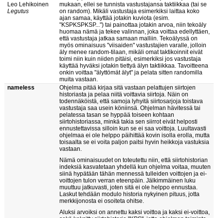
Leo Lehikoinen
mukaan, ellei se tunnista vastustajansa taktiikkaa (tai se
Legutus
on random). Mikäli vastustaja esimerkiksi laittaa koko
ajan samaa, käyttää jotakin kuviota (esim.
"KSPKSPKSP...") tai painottaa jotakin arvoa, niin tekoäly
huomaa nämä ja tekee valinnan, joka voittaa edellyttäen,
että vastustaja jatkaa samaan malliin. Tekoälyssä on
myös ominaisuus "viisaiden" vastustajien varalle, jolloin
äly menee random-tilaan, mikäli omat taktikoinnit eivät
toimi niin kuin niiden pitäisi, esimerkiksi jos vastustaja
käyttää hyväksi jotakin tiettyä älyn taktiikkaa. Tavoitteena
onkin voittaa "älyttömät älyt" ja pelata sitten randomilla
muita vastaan.
nameless
Ohjelma pitää kirjaa sitä vastaan pelattujen siirtojen
historiasta ja pelaa niitä voittavia siirtoja. Näin on
todennäköistä, että samoja lyhyitä siirtosarjoja toistava
vastustaja saa usein köniinsä. Ohjelman hävitessä tai
pelatessa tasan se hyppää toiseen kohtaan
siirtohistoriassa, minkä takia sen siirrot eivät helposti
ennustettavissa silloin kun se ei saa voittoja. Luultavasti
ohjelmaa ei ole helppo päihittää kovin isolla erolla, mutta
toisaalta se ei voita paljon paitsi hyvin heikkoja vastuksia
vastaan.
Nämä ominaisuudet on toteutettu niin, että siirtohistorian
indeksiä kasvatetaan yhdellä kun ohjelma voitaa, muuten
siinä hypätään tähän mennessä tulleiden voittojen ja ei-
voittojen tulon verran eteenpäin. Jälkimmäinen luku
muuttuu jatkuvasti, joten sitä ei ole helppo ennustaa.
Laskut tehdään modulo historia nykyinen pituus, jotta
merkkijonosta ei osoiteta ohitse.
Aluksi arvoiksi on annettu kaksi voittoa ja kaksi ei-voittoa,