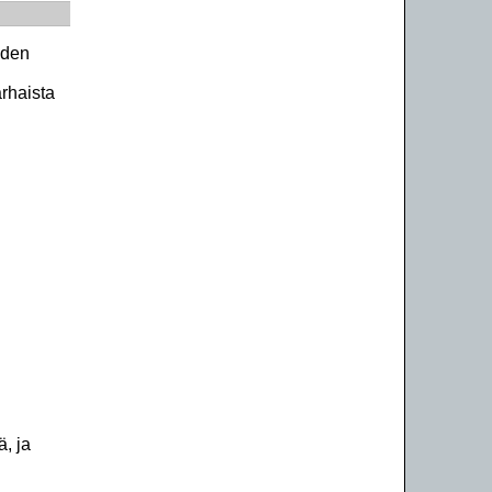
iden
arhaista
ä, ja