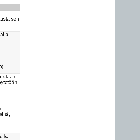
tusta sen
alla
n)
nnetaan
pytetään
en
iitä,
alla