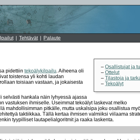
lpailut
Tehtävät
Palaute
Osallistujat ja t
a pidettiin
tekoälykilpailu
. Aiheena oli
Ottelut
at toistensa yli kohti laudan
Tilastoja ja tar
rollaan toisiaan vastaan, ja jokaisesta
Tekoälyt
oli selvästi hankala näin lyhyessä ajassa
non vastuksen ihmiselle. Useimmat tekoälyt laskevat melko
mellä mahdollisimman pitkälle, mutta uskalsipa joku osallistua my
ehitettyä taktiikkaa. Tällä kertaa ihmisen valmiiksi viilaama stra
nkin tyypilliset lautapelialgoritmit ja raaka laskenta.