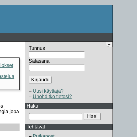
–
Tunnus
Salasana
ulokset
kastelua
Kirjaudu
Uusi käyttäjä?
Unohditko tietosi?
ös
Haku
tegia jopa
Hae!
Tehtävät
Putkaposti