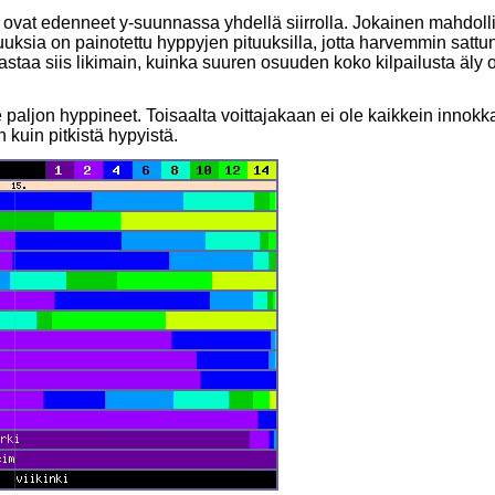
t ovat edenneet y-suunnassa yhdellä siirrolla. Jokainen mahdoll
uuksia on painotettu hyppyjen pituuksilla, jotta harvemmin sattu
astaa siis likimain, kuinka suuren osuuden koko kilpailusta äly 
 paljon hyppineet. Toisaalta voittajakaan ei ole kaikkein innokk
 kuin pitkistä hypyistä.