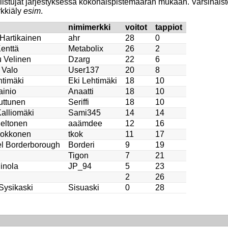
llistujat järjestyksessä kokonaispistemäärän mukaan. Varsinais
rkkiäly
esim
.
nimimerkki
voitot
tappiot
 Hartikainen
ahr
28
0
Kenttä
Metabolix
26
2
 Velinen
Dzarg
22
6
 Valo
User137
20
8
htimäki
Eki Lehtimäki
18
10
ainio
Anaatti
18
10
uttunen
Seriffi
18
10
alliomäki
Sami345
14
14
eltonen
aaämdee
12
16
Kokkonen
tkok
11
17
l Borderborough
Borderi
9
19
Tigon
7
21
inola
JP_94
5
23
2
26
Sysikaski
Sisuaski
0
28