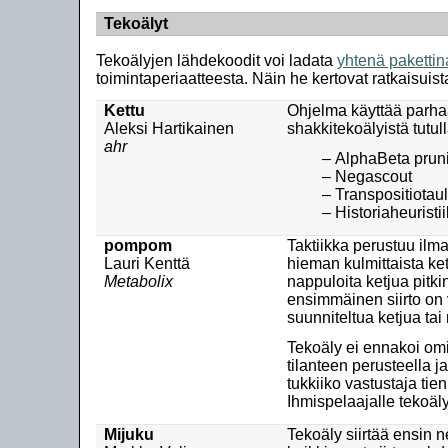
Tekoälyt
Tekoälyjen lähdekoodit voi ladata
yhtenä pakettin
toimintaperiaatteesta. Näin he kertovat ratkaisuist
Kettu
Ohjelma käyttää parhaa
Aleksi Hartikainen
shakkitekoälyistä tutull
ahr
AlphaBeta prun
Negascout
Transpositiotaulu
Historiaheuristi
pompom
Taktiikka perustuu il
Lauri Kenttä
hieman kulmittaista ket
Metabolix
nappuloita ketjua pitki
ensimmäinen siirto on v
suunniteltua ketjua ta
Tekoäly ei ennakoi omia
tilanteen perusteella 
tukkiiko vastustaja tie
Ihmispelaajalle tekoäly
Mijuku
Tekoäly siirtää ensin ne