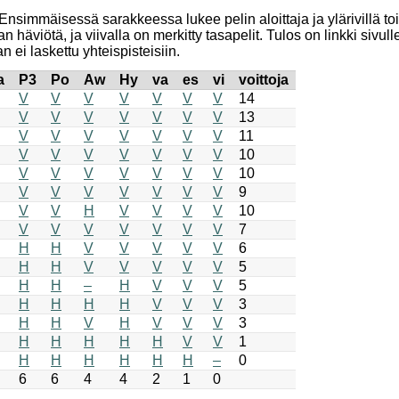
Ensimmäisessä sarakkeessa lukee pelin aloittaja ja ylärivillä to
n häviötä, ja viivalla on merkitty tasapelit. Tulos on linkki sivulle
n ei laskettu yhteispisteisiin.
a
P3
Po
Aw
Hy
va
es
vi
voittoja
V
V
V
V
V
V
V
14
V
V
V
V
V
V
V
13
V
V
V
V
V
V
V
11
V
V
V
V
V
V
V
10
V
V
V
V
V
V
V
10
V
V
V
V
V
V
V
9
V
V
H
V
V
V
V
10
V
V
V
V
V
V
V
7
H
H
V
V
V
V
V
6
H
H
V
V
V
V
V
5
H
H
–
H
V
V
V
5
H
H
H
H
V
V
V
3
H
H
V
H
V
V
V
3
H
H
H
H
H
V
V
1
H
H
H
H
H
H
–
0
6
6
4
4
2
1
0