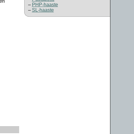
ten
PHP-haaste
SL-haaste