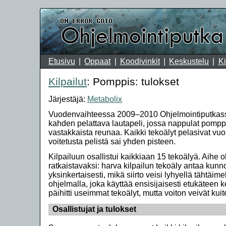
Etusivu
Oppaat
Koodivinkit
Keskustelu
Ki
Kilpailut
: Pomppis: tulokset
Järjestäjä:
Metabolix
Vuodenvaihteessa 2009–2010 Ohjelmointiputkass
kahden pelattava lautapeli, jossa nappulat pomppiv
vastakkaista reunaa. Kaikki tekoälyt pelasivat vuo
voitetusta pelistä sai yhden pisteen.
Kilpailuun osallistui kaikkiaan 15 tekoälyä. Aihe 
ratkaistavaksi: harva kilpailun tekoäly antaa kun
yksinkertaisesti, mikä siirto veisi lyhyellä tähtäi
ohjelmalla, joka käyttää ensisijaisesti etukäteen k
päihitti useimmat tekoälyt, mutta voiton veivät kuite
Osallistujat ja tulokset