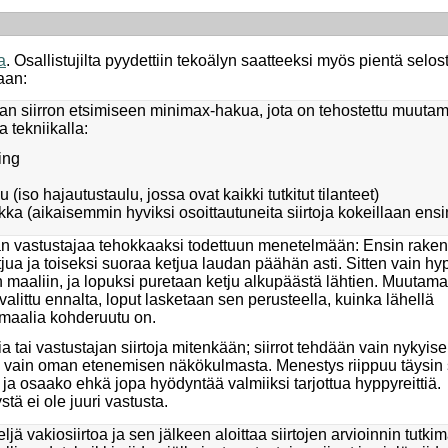
a
. Osallistujilta pyydettiin tekoälyn saatteeksi myös pientä selos
aan:
n siirron etsimiseen minimax-hakua, jota on tehostettu muutam
a tekniikalla:
ing
 (iso hajautustaulu, jossa ovat kaikki tutkitut tilanteet)
ikka (aikaisemmin hyviksi osoittautuneita siirtoja kokeillaan ensi
man vastustajaa tehokkaaksi todettuun menetelmään: Ensin rake
jua ja toiseksi suoraa ketjua laudan päähän asti. Sitten vain hy
n maaliin, ja lopuksi puretaan ketju alkupäästä lähtien. Muutama
alittu ennalta, loput lasketaan sen perusteella, kuinka lähellä
i maalia kohderuutu on.
 tai vastustajan siirtoja mitenkään; siirrot tehdään vain nykyis
ja vain oman etenemisen näkökulmasta. Menestys riippuu täysin s
n ja osaako ehkä jopa hyödyntää valmiiksi tarjottua hyppyreittiä.
stä ei ole juuri vastusta.
ljä vakiosiirtoa ja sen jälkeen aloittaa siirtojen arvioinnin tutkim