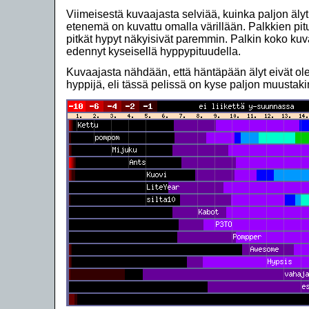
Viimeisestä kuvaajasta selviää, kuinka paljon äly
etenemä on kuvattu omalla värillään. Palkkien pit
pitkät hypyt näkyisivät paremmin. Palkin koko kuv
edennyt kyseisellä hyppypituudella.
Kuvaajasta nähdään, että häntäpään älyt eivät ole
hyppijä, eli tässä pelissä on kyse paljon muustakin