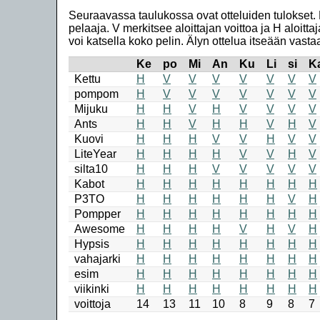
Seuraavassa taulukossa ovat otteluiden tulokset. 
pelaaja. V merkitsee aloittajan voittoa ja H aloittaja
voi katsella koko pelin. Älyn ottelua itseään vastaa
Ke
po
Mi
An
Ku
Li
si
K
Kettu
H
V
V
V
V
V
V
V
pompom
H
V
V
V
V
V
V
V
Mijuku
H
H
V
H
V
V
V
V
Ants
H
H
V
H
H
V
H
V
Kuovi
H
H
H
V
V
H
V
V
LiteYear
H
H
H
H
V
V
H
V
silta10
H
H
H
V
V
V
V
V
Kabot
H
H
H
H
H
H
H
H
P3TO
H
H
H
H
H
H
V
H
Pompper
H
H
H
H
H
H
H
H
Awesome
H
H
H
H
V
H
V
H
Hypsis
H
H
H
H
H
H
H
H
vahajarki
H
H
H
H
H
H
H
H
esim
H
H
H
H
H
H
H
H
viikinki
H
H
H
H
H
H
H
H
voittoja
14
13
11
10
8
9
8
7