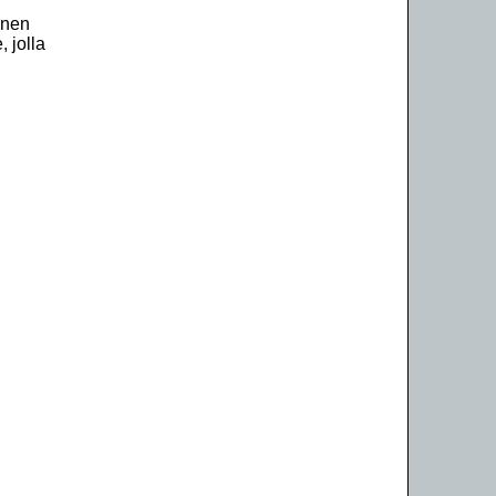
inen
, jolla