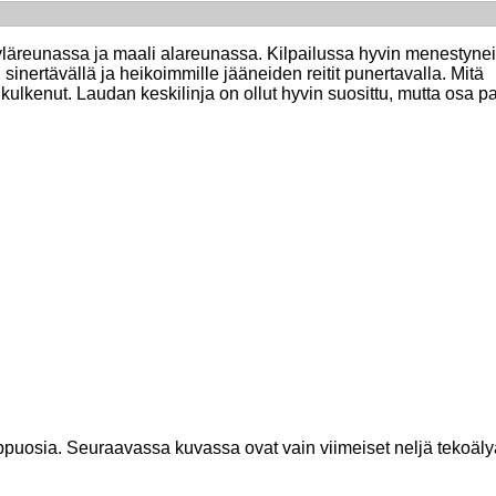
läreunassa ja maali alareunassa. Kilpailussa hyvin menestyne
en sinertävällä ja heikoimmille jääneiden reitit punertavalla. Mitä
kulkenut. Laudan keskilinja on ollut hyvin suosittu, mutta osa p
loppuosia. Seuraavassa kuvassa ovat vain viimeiset neljä tekoäly