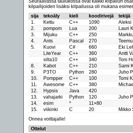
Seuraavassa taulukossa ovat kaikki kilpailun osa
kilpailijoiden lisäksi kilpailussa oli mukana esime
sija
tekoäly
kieli
koodirivejä
tekijä
1.
Kettu
C++
1090
Aleksi
2.
pompom
Lua
200
Lauri 
3.
Mijuku
C++
250
Markku
4.
Ants
Pascal
270
Teemu
5.
Kuovi
C#
660
Eki Le
LiteYear
C++
360
Antti V
silta10
C++
340
Toni H
8.
Kabot
C++
210
Sami K
9.
P3TO
Python
280
Juho P
10.
Pompper
C++
100
Tomi 
11.
Awesome
C++
380
Michae
12.
Hypsis
Java
420
13.
vahajarki
Python
120
Juho P
14.
esim
*
11×80
15.
viikinki
C
20
Mikko 
Onnea voittajalle!
Ottelut