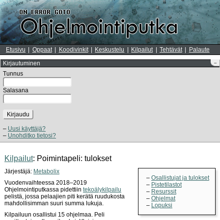
Etusivu
Oppaat
Koodivinkit
Keskustelu
Kilpailut
Tehtävät
Palaute
Kirjautuminen
–
Tunnus
Salasana
Kirjaudu
Uusi käyttäjä?
Unohditko tietosi?
Kilpailut
: Poimintapeli: tulokset
Järjestäjä:
Metabolix
Osallistujat ja tulokset
Vuodenvaihteessa 2018–2019
Pistetilastot
Ohjelmointiputkassa pidettiin
tekoälykilpailu
Resurssit
pelistä, jossa pelaajien piti kerätä ruudukosta
Ohjelmat
mahdollisimman suuri summa lukuja.
Lopuksi
Kilpailuun osallistui 15 ohjelmaa. Peli