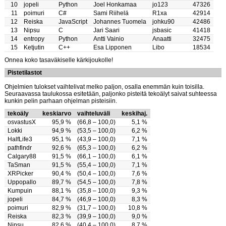
10
jopeli
Python
Joel Honkamaa
jo123
47326
11
poimuri
C#
Sami Riihelä
R1xa
42914
12
Reiska
JavaScript
Johannes Tuomela
johku90
42486
13
Nipsu
C
Jari Saari
jsbasic
41418
14
entropy
Python
Antti Vainio
Anaatti
32475
15
Ketjutin
C++
Esa Lipponen
Libo
18534
Onnea koko tasaväkiselle kärkijoukolle!
Pistetilastot
Ohjelmien tulokset vaihtelivat melko paljon, osalla enemmän kuin toisilla.
Seuraavassa taulukossa esitetään, paljonko pisteitä tekoälyt saivat suhteessa
kunkin pelin parhaan ohjelman pisteisiin.
tekoäly
keskiarvo
vaihteluväli
keskihaj.
osvastusX
95,9 %
(66,8 – 100,0)
5,1 %
Lokki
94,9 %
(53,5 – 100,0)
6,2 %
HalfLife3
95,1 %
(43,9 – 100,0)
7,1 %
pathfindr
92,6 %
(65,3 – 100,0)
6,2 %
Calgary88
91,5 %
(66,1 – 100,0)
6,1 %
TaSman
91,5 %
(55,4 – 100,0)
7,1 %
XRPicker
90,4 %
(50,4 – 100,0)
7,6 %
Uppopallo
89,7 %
(54,5 – 100,0)
7,8 %
Kumpuin
88,1 %
(35,8 – 100,0)
9,3 %
jopeli
84,7 %
(46,9 – 100,0)
8,3 %
poimuri
82,9 %
(31,7 – 100,0)
10,8 %
Reiska
82,3 %
(39,9 – 100,0)
9,0 %
Nipsu
82,6 %
(40,4 – 100,0)
8,7 %