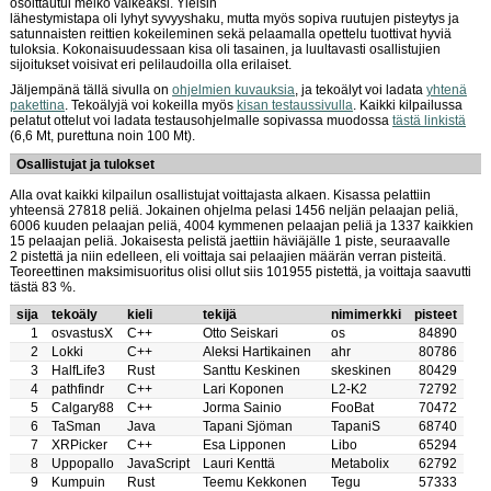
osoittautui melko vaikeaksi. Yleisin
lähestymistapa oli lyhyt syvyyshaku, mutta myös sopiva ruutujen pisteytys ja
satunnaisten reittien kokeileminen sekä pelaamalla opettelu tuottivat hyviä
tuloksia. Kokonaisuudessaan kisa oli tasainen, ja luultavasti osallistujien
sijoitukset voisivat eri pelilaudoilla olla erilaiset.
Jäljempänä tällä sivulla on
ohjelmien kuvauksia
, ja tekoälyt voi ladata
yhtenä
pakettina
. Tekoälyjä voi kokeilla myös
kisan testaussivulla
. Kaikki kilpailussa
pelatut ottelut voi ladata testausohjelmalle sopivassa muodossa
tästä linkistä
(6,6 Mt, purettuna noin 100 Mt).
Osallistujat ja tulokset
Alla ovat kaikki kilpailun osallistujat voittajasta alkaen. Kisassa pelattiin
yhteensä 27818 peliä. Jokainen ohjelma pelasi 1456 neljän pelaajan peliä,
6006 kuuden pelaajan peliä, 4004 kymmenen pelaajan peliä ja 1337 kaikkien
15 pelaajan peliä. Jokaisesta pelistä jaettiin häviäjälle 1 piste, seuraavalle
2 pistettä ja niin edelleen, eli voittaja sai pelaajien määrän verran pisteitä.
Teoreettinen maksimisuoritus olisi ollut siis 101955 pistettä, ja voittaja saavutti
tästä 83 %.
sija
tekoäly
kieli
tekijä
nimimerkki
pisteet
1
osvastusX
C++
Otto Seiskari
os
84890
2
Lokki
C++
Aleksi Hartikainen
ahr
80786
3
HalfLife3
Rust
Santtu Keskinen
skeskinen
80429
4
pathfindr
C++
Lari Koponen
L2-K2
72792
5
Calgary88
C++
Jorma Sainio
FooBat
70472
6
TaSman
Java
Tapani Sjöman
TapaniS
68740
7
XRPicker
C++
Esa Lipponen
Libo
65294
8
Uppopallo
JavaScript
Lauri Kenttä
Metabolix
62792
9
Kumpuin
Rust
Teemu Kekkonen
Tegu
57333