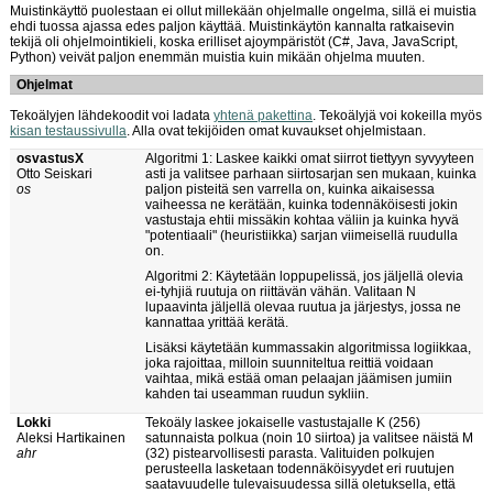
Muistinkäyttö puolestaan ei ollut millekään ohjelmalle ongelma, sillä ei muistia
ehdi tuossa ajassa edes paljon käyttää. Muistinkäytön kannalta ratkaisevin
tekijä oli ohjelmointikieli, koska erilliset ajoympäristöt (C#, Java, JavaScript,
Python) veivät paljon enemmän muistia kuin mikään ohjelma muuten.
Ohjelmat
Tekoälyjen lähdekoodit voi ladata
yhtenä pakettina
. Tekoälyjä voi kokeilla myös
kisan testaussivulla
. Alla ovat tekijöiden omat kuvaukset ohjelmistaan.
osvastusX
Algoritmi 1: Laskee kaikki omat siirrot tiettyyn syvyyteen
Otto Seiskari
asti ja valitsee parhaan siirtosarjan sen mukaan, kuinka
os
paljon pisteitä sen varrella on, kuinka aikaisessa
vaiheessa ne kerätään, kuinka todennäköisesti jokin
vastustaja ehtii missäkin kohtaa väliin ja kuinka hyvä
"potentiaali" (heuristiikka) sarjan viimeisellä ruudulla
on.
Algoritmi 2: Käytetään loppupelissä, jos jäljellä olevia
ei-tyhjiä ruutuja on riittävän vähän. Valitaan N
lupaavinta jäljellä olevaa ruutua ja järjestys, jossa ne
kannattaa yrittää kerätä.
Lisäksi käytetään kummassakin algoritmissa logiikkaa,
joka rajoittaa, milloin suunniteltua reittiä voidaan
vaihtaa, mikä estää oman pelaajan jäämisen jumiin
kahden tai useamman ruudun sykliin.
Lokki
Tekoäly laskee jokaiselle vastustajalle K (256)
Aleksi Hartikainen
satunnaista polkua (noin 10 siirtoa) ja valitsee näistä M
ahr
(32) pistearvollisesti parasta. Valituiden polkujen
perusteella lasketaan todennäköisyydet eri ruutujen
saatavuudelle tulevaisuudessa sillä oletuksella, että