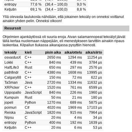
entropy
77,6 %
(36,4 – 100,0)
9,0 %
Ketjutin
69,1 %
(34,4 – 100,0)
8,8 %
Yllä olevasta taulukosta nähdään, että jokainen tekoäly on onneksi voittanut
ainakin yhden pelin. Onneksi olkoon!
Resurssit
Ohjelmien ajankäytössä oli suuria eroja. Aivan salamannopeat tekoälyt jäivät
tällä kertaa nuolemaan näppejään, eli menestykseen tarvittiin ainakin ripaus
laskentaa. Kilpailun tiukassa aikarajassa pysyttiin hienosti.
tekoäly
kieli
pisin aika
aika/ottelu
aika/siirto
osvastusX
C++
2650 ms
1294 ms
11254 µs
Lokki
C++
840 ms
439 ms
3784 µs
HalfLife3
Rust
650 ms
297 ms
2576 µs
pathfindr
C++
4380 ms
1608 ms
13995 µs
Calgary88
C++
150 ms
72 ms
622 µs
TaSman
Java
2720 ms
1334 ms
11632 µs
XRPicker
C++
1520 ms
761 ms
6599 µs
Uppopallo
JavaScript
840 ms
226 ms
1960 µs
Kumpuin
Rust
50 ms
21 ms
180 µs
jopeli
Python
1270 ms
689 ms
5875 µs
poimuri
C#
4020 ms
1969 ms
17103 µs
Reiska
JavaScript
1820 ms
915 ms
7964 µs
Nipsu
C
20 ms
4 ms
34 µs
entropy
Python
400 ms
192 ms
1639 µs
Ketjutin
C++
20 ms
6 ms
53 µs