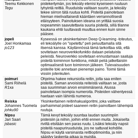
Teemu Kekkonen
pistekertymän, jos tekoäly etenisi kyseiseen ruutuun
Tegu
lyhyintä reittiä. Ruuduista valitaan suurin, ja tekoäly
tekee siirron tätä ruutua kohti. Pisteitä painotetaan
hieman mielivaltaisesti kääntäen verrannollisesti
etäisyyteen. Painotuksen ideana on yrittää suosia
nopeammin saavutettavia suuria pisteitä, sillä tilanne
kaukana ehtii luultavasti muuttua ennen kuin sinne
pääsee.
jopeli
Kyseessä on yksinkertainen Deep Q-learning -toteutus,
Joel Honkamaa
eli tekoälylle on "opetettu" peli peluuttamalla sitä
jo123
itsensä kanssa. Käytännössä tämä tarkoittaa sitä, että
sovitetaan neuroverkkofunktio dataan pelatuista
peleistä. Neuroverkko sovitetaan ennustamaan saatuja
pisteitä toiminnon funktiona, mikäli peliä jatkettaisiin
optimaalisesti tuon toiminnon jälkeen. Tulevaisuuden
pisteille toki annetaan pienempi paino. Toimii tämä
vissiin jotenkuten.
poimuri
Ohjelma hakee rekursiolla reitin, jolta saa eniten
Sami Riihelä
pisteitä. Saman arvoisista reiteistä valitaan se, josta
R1xa
saa suurimman arvon ensimmäisenä. Alussa
painotetaan isompia numeroita. Pisteiden vähentyessä
haetaan vain lähintä numeroa.
Reiska
Yksinkertainen reitinhakualgoritmi, joka valitsee
Johannes Tuomela
parhaimmat pisteet saaneen reitin painottaen lähempiä
johku90
ruutuja.
Nipsu
Tämä kevyt tekoäly suuntaa laudan suurimpiin
Jari Saari
pisteisiin ja niihin, joihin ehtii ennen muita. Jokaiselta
jsbasic
riviltä etsitään sen paras ruutu. Lisäksi tekoäly napsii
pisteitä naapuriruuduista, jos ne sattuvat kohdille.
Nipsu ei käytä varsinaista reittioptimointia, ja niin
säästyy laskenta-aikaa ja muistia.