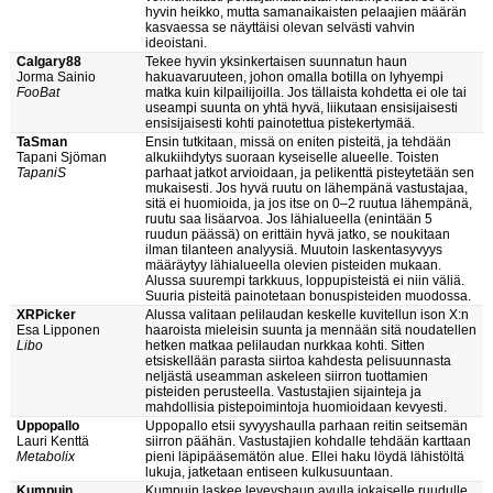
hyvin heikko, mutta samanaikaisten pelaajien määrän
kasvaessa se näyttäisi olevan selvästi vahvin
ideoistani.
Calgary88
Tekee hyvin yksinkertaisen suunnatun haun
Jorma Sainio
hakuavaruuteen, johon omalla botilla on lyhyempi
FooBat
matka kuin kilpailijoilla. Jos tällaista kohdetta ei ole tai
useampi suunta on yhtä hyvä, liikutaan ensisijaisesti
ensisijaisesti kohti painotettua pistekertymää.
TaSman
Ensin tutkitaan, missä on eniten pisteitä, ja tehdään
Tapani Sjöman
alkukiihdytys suoraan kyseiselle alueelle. Toisten
TapaniS
parhaat jatkot arvioidaan, ja pelikenttä pisteytetään sen
mukaisesti. Jos hyvä ruutu on lähempänä vastustajaa,
sitä ei huomioida, ja jos itse on 0–2 ruutua lähempänä,
ruutu saa lisäarvoa. Jos lähialueella (enintään 5
ruudun päässä) on erittäin hyvä jatko, se noukitaan
ilman tilanteen analyysiä. Muutoin laskentasyvyys
määräytyy lähialueella olevien pisteiden mukaan.
Alussa suurempi tarkkuus, loppupisteistä ei niin väliä.
Suuria pisteitä painotetaan bonuspisteiden muodossa.
XRPicker
Alussa valitaan pelilaudan keskelle kuvitellun ison X:n
Esa Lipponen
haaroista mieleisin suunta ja mennään sitä noudatellen
Libo
hetken matkaa pelilaudan nurkkaa kohti. Sitten
etsiskellään parasta siirtoa kahdesta pelisuunnasta
neljästä useamman askeleen siirron tuottamien
pisteiden perusteella. Vastustajien sijainteja ja
mahdollisia pistepoimintoja huomioidaan kevyesti.
Uppopallo
Uppopallo etsii syvyyshaulla parhaan reitin seitsemän
Lauri Kenttä
siirron päähän. Vastustajien kohdalle tehdään karttaan
Metabolix
pieni läpipääsemätön alue. Ellei haku löydä lähistöltä
lukuja, jatketaan entiseen kulkusuuntaan.
Kumpuin
Kumpuin laskee leveyshaun avulla jokaiselle ruudulle