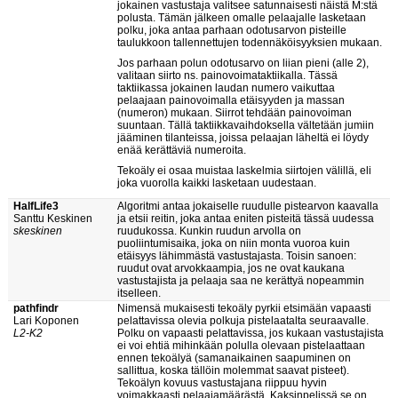
jokainen vastustaja valitsee satunnaisesti näistä M:stä
polusta. Tämän jälkeen omalle pelaajalle lasketaan
polku, joka antaa parhaan odotusarvon pisteille
taulukkoon tallennettujen todennäköisyyksien mukaan.
Jos parhaan polun odotusarvo on liian pieni (alle 2),
valitaan siirto ns. painovoimataktiikalla. Tässä
taktiikassa jokainen laudan numero vaikuttaa
pelaajaan painovoimalla etäisyyden ja massan
(numeron) mukaan. Siirrot tehdään painovoiman
suuntaan. Tällä taktiikkavaihdoksella vältetään jumiin
jääminen tilanteissa, joissa pelaajan läheltä ei löydy
enää kerättäviä numeroita.
Tekoäly ei osaa muistaa laskelmia siirtojen välillä, eli
joka vuorolla kaikki lasketaan uudestaan.
HalfLife3
Algoritmi antaa jokaiselle ruudulle pistearvon kaavalla
Santtu Keskinen
ja etsii reitin, joka antaa eniten pisteitä tässä uudessa
skeskinen
ruudukossa. Kunkin ruudun arvolla on
puoliintumisaika, joka on niin monta vuoroa kuin
etäisyys lähimmästä vastustajasta. Toisin sanoen:
ruudut ovat arvokkaampia, jos ne ovat kaukana
vastustajista ja pelaaja saa ne kerättyä nopeammin
itselleen.
pathfindr
Nimensä mukaisesti tekoäly pyrkii etsimään vapaasti
Lari Koponen
pelattavissa olevia polkuja pistelaatalta seuraavalle.
L2-K2
Polku on vapaasti pelattavissa, jos kukaan vastustajista
ei voi ehtiä mihinkään polulla olevaan pistelaattaan
ennen tekoälyä (samanaikainen saapuminen on
sallittua, koska tällöin molemmat saavat pisteet).
Tekoälyn kovuus vastustajana riippuu hyvin
voimakkaasti pelaajamäärästä. Kaksinpelissä se on