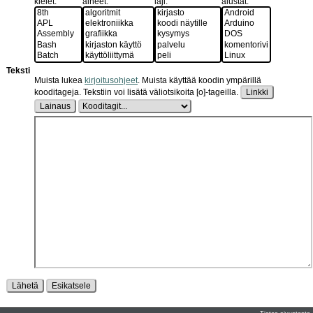
kielet:
aiheet:
laji:
alustat:
Teksti
Muista lukea
kirjoitusohjeet
.
Muista käyttää koodin ympärillä
kooditageja. Tekstiin voi lisätä väliotsikoita [o]-tageilla.
Linkki
Lainaus
Lähetä
Esikatsele