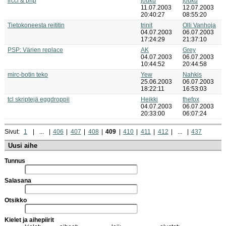
ircci & php
jouku
jouku
11.07.2003
12.07.2003
20:40:27
08:55:20
Tietokoneesta reititin
trinit
Olli Vanhoja
04.07.2003
06.07.2003
17:24:29
21:37:10
PSP: Värien replace
AK
Grey
04.07.2003
06.07.2003
10:44:52
20:44:58
mirc-botin teko
Yew
Nahkis
25.06.2003
06.07.2003
18:22:11
16:53:03
tcl skriptejä eggdroppii
Heikki
thefox
04.07.2003
06.07.2003
20:33:00
06:07:24
Sivut:
1
...
406
407
408
409
410
411
412
...
437
Uusi aihe
Tunnus
Salasana
Otsikko
Kielet ja aihepiirit