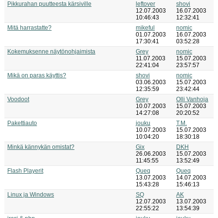
Pikkurahan puutteesta kärsiville
leftover
shovi
12.07.2003
16.07.2003
10:46:43
12:32:41
Mitä harrastatte?
mikeful
nomic
01.07.2003
16.07.2003
17:30:41
03:52:28
Kokemuksenne näytönohjaimista
Grey
nomic
11.07.2003
15.07.2003
22:41:04
23:57:57
Mikä on paras käyttis?
shovi
nomic
03.06.2003
15.07.2003
12:35:59
23:42:44
Voodoot
Grey
Olli Vanhoja
10.07.2003
15.07.2003
14:27:08
20:20:52
Pakettiauto
jouku
T.M.
10.07.2003
15.07.2003
10:04:20
18:30:18
Minkä kännykän omistat?
Gix
DKH
26.06.2003
15.07.2003
11:45:55
13:52:49
Flash Playerit
Queq
Queq
13.07.2003
14.07.2003
15:43:28
15:46:13
Linux ja Windows
SQ
AK
12.07.2003
13.07.2003
22:55:22
13:54:39