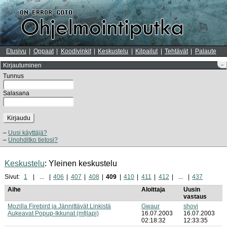
Etusivu
Oppaat
Koodivinkit
Keskustelu
Kilpailut
Tehtävät
Palaute
Kirjautuminen
–
Tunnus
Salasana
Kirjaudu
Uusi käyttäjä?
Unohditko tietosi?
Keskustelu
: Yleinen keskustelu
Sivut:
1
...
406
407
408
409
410
411
412
...
437
Aihe
Aloittaja
Uusin
vastaus
Mozilla Firebird ja Jännittävät Linkistä
Gwaur
shovi
Aukeavat Popup-Ikkunat (mfjlapi)
16.07.2003
16.07.2003
02:18:32
12:33:35