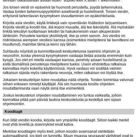
selvään ratkaistavaan asiaan kuten ”sopiiko kieli X asian Y tekemiseen”.
Jos toisen viesti on epäselvä tai huonosti perusteltu, pyydä tarkennuksia.
Vastaa toisten tarkennuspyyntöihin asiallisesti ja huolellisesti. Toisen viestin,
erityisesti tarkentavan kysymyksen sivuuttaminen on epäkohteliasta.
Kirjoita asia viestiin, käytä linkkejä vain syventävän lisätiedon tarjoamiseen.
Kirjoita viestit ja koodit itse, älä kopioi muualta, älä tee tekoälyllä. Älä myöskään
linkitä tekoälyn tuottamaan tekstiin tai hakukoneisiin vaan alkuperäisiin
lähteisiin. Perustele kantasi yksilöidysti, itse ja omin sanoin. Jos viestisi on
ristiriidassa aiempien viestiesi kanssa (esimerkiksi mielipiteesi tai tavoitteesi on
muuttunut), mainitse tämä ja kerro syy tähän.
Suhtaudu nöyrästi ja kunnioittavasti keskustelussa saamiisi ohjeisiin ja
neuvoihin, koska yleensä kysymykseen vastaaja tietää asiasta enemmän kuin
kysyjä. Jos olet eri mieltä vastaajan kanssa, perehdy asiaan huolellisesti ja
esitä täsmällisiä perusteluja mielipiteesi tueksi. Usein ehdotettua ratkaisua
kannattaa myös kokeilla käytännössä. Hyvä vastaus voi sisältää valmiin
ratkaisun sijasta myös rakentavia neuvoja, miten ratkaisun voi löytää itse.
Jokaisen keskustelijan tulee noudattaa näitä ohjeita. Toisten toimintaa valvovat
siihen erikseen nimetyt käyttäjät. Älä siis huomauta toisille ohjeiden
noudattamisesta vaan näytä siinä itse esimerkkiä.
Joskus keskustelun ohjeiden noudattaminen voi tuntua vaikealta, jolloin
kannattaa pitää pari päivää taukoa keskustelusta ja keskittyä sen sijaan
ohjelmointiin.
Kooditagit
Kun liität viestiin koodia, kirjoita sen ympärille kooditagit. Silloin kaikki merkit
ovat yhtä leveitä ja sisennykset eivät katoa.
Merkitse kooditagiin myös kieli, jolloin koodin avainsanat väritetään
automaattisesti, jos kieli on tunnettu. Muun muassa seuraavat väritykset ovat jo