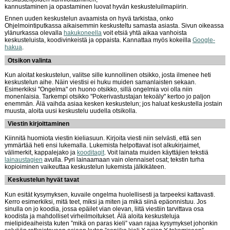
kannustaminen ja opastaminen luovat hyvän keskusteluilmapiirin.
Ennen uuden keskustelun avaamista on hyvä tarkistaa, onko
Ohjelmointiputkassa aikaisemmin keskusteltu samasta asiasta. Sivun oikeassa
ylänurkassa olevalla
hakukoneella
voit etsiä yhtä aikaa vanhoista
keskusteluista, koodivinkeistä ja oppaista. Kannattaa myös kokeilla
Google-
hakua
.
Otsikon valinta
Kun aloitat keskustelun, valitse sille kunnollinen otsikko, josta ilmenee heti
keskustelun aihe. Näin viestisi ei huku muiden samanlaisten sekaan.
Esimerkiksi "Ongelma" on huono otsikko, sillä ongelmia voi olla niin
monenlaisia. Tarkempi otsikko "Pokerivastustajan tekoäly" kertoo jo paljon
enemmän. Älä vaihda asiaa kesken keskustelun; jos haluat keskustella jostain
muusta, aloita uusi keskustelu uudella otsikolla.
Viestin kirjoittaminen
Kiinnitä huomiota viestin kieliasuun. Kirjoita viesti niin selvästi, että sen
ymmärtää heti ensi lukemalla. Lukemista helpottavat isot alkukirjaimet,
välimerkit, kappalejako ja
kooditagit
. Voit lainata muiden käyttäjien tekstiä
lainaustagien
avulla. Pyri lainaamaan vain olennaiset osat; tekstin turha
kopioiminen vaikeuttaa keskustelun lukemista jälkikäteen.
Keskustelun hyvät tavat
Kun esität kysymyksen, kuvaile ongelma huolellisesti ja tarpeeksi kattavasti.
Kerro esimerkiksi, mitä teet, miksi ja miten ja mikä siinä epäonnistuu. Jos
sinulla on jo koodia, jossa epäilet vian olevan, liitä viestiin tarvittava osa
koodista ja mahdolliset virheilmoitukset. Älä aloita keskusteluja
mielipideaiheista kuten ”mikä on paras kieli” vaan rajaa kysymykset johonkin