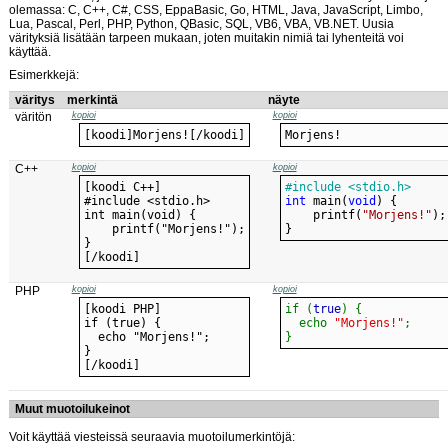
olemassa: C, C++, C#, CSS, EppaBasic, Go, HTML, Java, JavaScript, Limbo,
Lua, Pascal, Perl, PHP, Python, QBasic, SQL, VB6, VBA, VB.NET. Uusia
värityksiä lisätään tarpeen mukaan, joten muitakin nimiä tai lyhenteitä voi
käyttää.
Esimerkkejä:
väritys
merkintä
näyte
väritön
kopioi
kopioi
[koodi]Morjens![/koodi]
Morjens!
C++
kopioi
kopioi
#include <stdio.h>
int
 main(
void
    printf(
"Morjens!"
}
[/koodi]
PHP
kopioi
kopioi
if
(
true
)
{
echo
"Morjens!"
;
}
[/koodi]
Muut muotoilukeinot
Voit käyttää viesteissä seuraavia muotoilumerkintöjä: