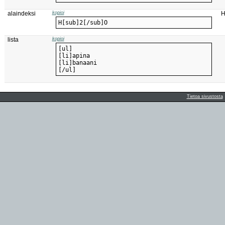
alaindeksi
kopioi
H[sub]2[/sub]O
lista
kopioi
[/ul]
Tietoa sivustosta