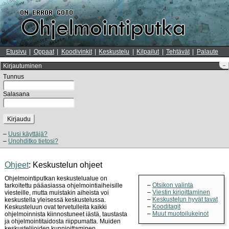
Etusivu
Oppaat
Koodivinkit
Keskustelu
Kilpailut
Tehtävät
Palaute
Kirjautuminen
–
Tunnus
Salasana
Kirjaudu
Uusi käyttäjä?
Unohditko tietosi?
Ohjeet
: Keskustelun ohjeet
Ohjelmointiputkan keskustelualue on
Otsikon valinta
tarkoitettu pääasiassa ohjelmointiaiheisille
Viestin kirjoittaminen
viesteille, mutta muistakin aiheista voi
Keskustelun hyvät tavat
keskustella yleisessä keskustelussa.
Kooditagit
Keskusteluun ovat tervetulleita kaikki
Muut muotoilukeinot
ohjelmoinnista kiinnostuneet iästä, taustasta
ja ohjelmointitaidosta riippumatta. Muiden
keskustelijoiden kunnioittaminen,