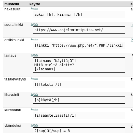
muotoilu
käyttö
e
hakasulut
kopioi
a
auki: [h], kiinni: [/h]
suora linkki
kopioi
h
https://www.ohjelmointiputka.net/
otsikkolinkki
kopioi
[linkki "https://www.php.net/"]PHP[/linkki]
lainaus
kopioi
[/lainaus]
tasalevyisyys
kopioi
t
[t]teksti[/t]
lihavointi
kopioi
k
[b]käytä[/b]
kursivointi
kopioi
s
[i]säästeliäästi[/i]
yläindeksi
kopioi
2
2[sup]3[/sup] = 8