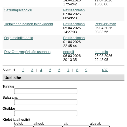
14.04.2026
21.04.2026
17:54:42
15:30:06
Sattumajukeboksi
PetriKeckman
07.04.2026
08:49:23
Tietokoneaiheinen taidevideoni
PetriKeckman
PetriKeckman
05.04.2026
06.04.2026
14:27:03
03:33:56
Ohjelmointitaidetta
PetriKeckman
01.04.2026
22:45:44
Dev-C++-ympäristön asennus
eeropit
neosofta
06.03.2026
25.03.2026
20:13:35
22:43:05
Sivut:
1
2
3
4
5
6
7
8
9
...
437
Uusi aihe
Tunnus
Salasana
Otsikko
Kielet ja aihepiirit
kielet:
aiheet:
laji:
alustat: