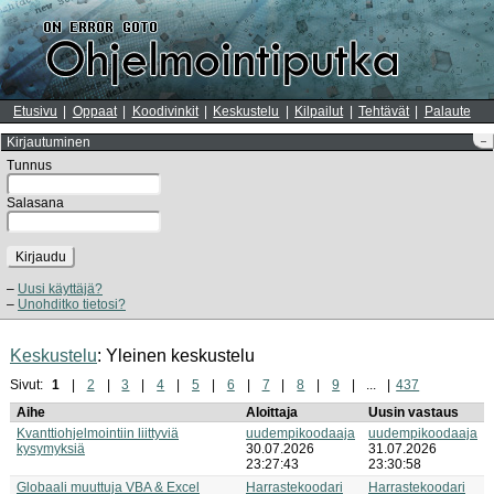
Etusivu
Oppaat
Koodivinkit
Keskustelu
Kilpailut
Tehtävät
Palaute
Kirjautuminen
–
Tunnus
Salasana
Kirjaudu
Uusi käyttäjä?
Unohditko tietosi?
Keskustelu
: Yleinen keskustelu
Sivut:
1
2
3
4
5
6
7
8
9
...
437
Aihe
Aloittaja
Uusin vastaus
Kvanttiohjelmointiin liittyviä
uudempikoodaaja
uudempikoodaaja
kysymyksiä
30.07.2026
31.07.2026
23:27:43
23:30:58
Globaali muuttuja VBA & Excel
Harrastekoodari
Harrastekoodari