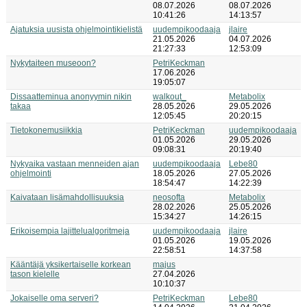
08.07.2026
08.07.2026
10:41:26
14:13:57
Ajatuksia uusista ohjelmointikielistä
uudempikoodaaja
jlaire
21.05.2026
04.07.2026
21:27:33
12:53:09
Nykytaiteen museoon?
PetriKeckman
17.06.2026
19:05:07
Dissaatteminua anonyymin nikin
walkout_
Metabolix
takaa
28.05.2026
29.05.2026
12:05:45
20:20:15
Tietokonemusiikkia
PetriKeckman
uudempikoodaaja
01.05.2026
29.05.2026
09:08:31
20:19:40
Nykyaika vastaan menneiden ajan
uudempikoodaaja
Lebe80
ohjelmointi
18.05.2026
27.05.2026
18:54:47
14:22:39
Kaivataan lisämahdollisuuksia
neosofta
Metabolix
28.02.2026
25.05.2026
15:34:27
14:26:15
Erikoisempia lajittelualgoritmeja
uudempikoodaaja
jlaire
01.05.2026
19.05.2026
22:58:51
14:37:58
Kääntäjä yksikertaiselle korkean
majus
tason kielelle
27.04.2026
10:10:37
Jokaiselle oma serveri?
PetriKeckman
Lebe80