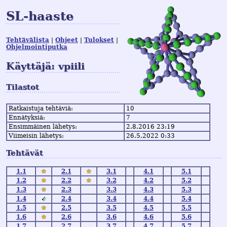
SL-haaste
Tehtävälista
Ohjeet
Tulokset
Ohjelmointiputka
Käyttäjä: vpiili
Tilastot
Ratkaistuja tehtäviä:
10
Ennätyksiä:
7
Ensimmäinen lähetys:
2.8.2016 23:19
Viimeisin lähetys:
26.5.2022 0:33
Tehtävät
1.1
★
2.1
★
3.1
4.1
5.1
1.2
★
2.2
★
3.2
4.2
5.2
1.3
★
2.3
3.3
4.3
5.3
1.4
✓
2.4
3.4
4.4
5.4
1.5
★
2.5
3.5
4.5
5.5
1.6
★
2.6
3.6
4.6
5.6
1.7
2.7
3.7
4.7
5.7