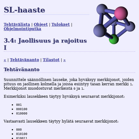
SL-haaste
Tehtävälista
Ohjeet
Tulokset
Ohjelmointiputka
3.4: Jaollisuus ja rajoitus
I
«
Tehtävänanto
Tilastot
»
Tehtävänanto
Suunnittele säännöllinen lauseke, joka hyväksyy merkkijonot, joiden
pituus on jaollinen kolmella ja joissa esiintyy tasan kerran merkki
.
1
Merkkijonot muodostuvat merkeistä
ja
.
0
1
Esimerkiksi lausekkeen täytyy hyväksyä seuraavat merkkijonot:
001
000100
010000
Vastaavasti lausekkeen täytyy hylätä seuraavat merkkijonot:
000
010100
010011