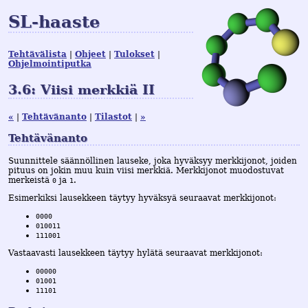
SL-haaste
Tehtävälista
Ohjeet
Tulokset
Ohjelmointiputka
3.6: Viisi merkkiä II
«
Tehtävänanto
Tilastot
»
Tehtävänanto
Suunnittele säännöllinen lauseke, joka hyväksyy merkkijonot, joiden
pituus on jokin muu kuin viisi merkkiä. Merkkijonot muodostuvat
merkeistä
ja
.
0
1
Esimerkiksi lausekkeen täytyy hyväksyä seuraavat merkkijonot:
0000
010011
111001
Vastaavasti lausekkeen täytyy hylätä seuraavat merkkijonot:
00000
01001
11101