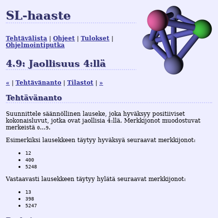
SL-haaste
Tehtävälista
Ohjeet
Tulokset
Ohjelmointiputka
4.9: Jaollisuus 4:llä
«
Tehtävänanto
Tilastot
»
Tehtävänanto
Suunnittele säännöllinen lauseke, joka hyväksyy positiiviset
kokonaisluvut, jotka ovat jaollisia 4:llä. Merkkijonot muodostuvat
merkeistä
...
.
0
9
Esimerkiksi lausekkeen täytyy hyväksyä seuraavat merkkijonot:
12
400
5248
Vastaavasti lausekkeen täytyy hylätä seuraavat merkkijonot:
13
398
5247