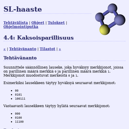
SL-haaste
Tehtävälista
Ohjeet
Tulokset
Ohjelmointiputka
4.4: Kaksoisparillisuus
«
Tehtävänanto
Tilastot
»
Tehtävänanto
Suunnittele säännöllinen lauseke, joka hyväksyy merkkijonot, joissa
on parillinen määrä merkkiä
ja parillinen määrä merkkiä
.
0
1
Merkkijonot muodostuvat merkeistä
ja
.
0
1
Esimerkiksi lausekkeen täytyy hyväksyä seuraavat merkkijonot:
00
0101
100111
Vastaavasti lausekkeen täytyy hylätä seuraavat merkkijonot:
000
0100
11100