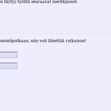
n täytyy hylätä seuraavat merkkijonot:
mointiputkaan, niin voit lähettää ratkaisun!