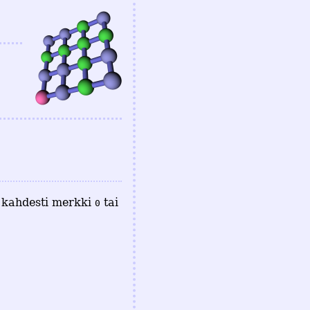
n kahdesti merkki
tai
0