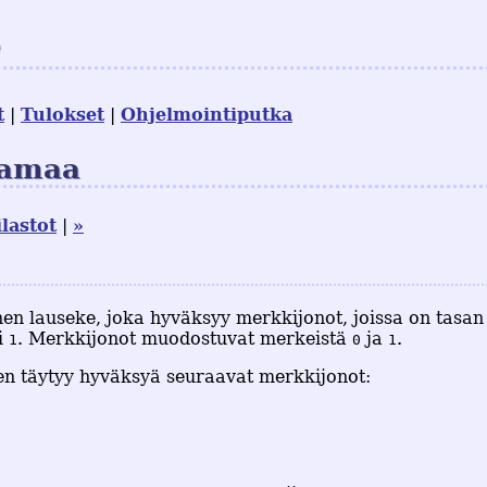
e
t
Tulokset
Ohjelmointiputka
samaa
ilastot
»
nen lauseke, joka hyväksyy merkkijonot, joissa on tasa
i
. Merkkijonot muodostuvat merkeistä
ja
.
1
0
1
en täytyy hyväksyä seuraavat merkkijonot: