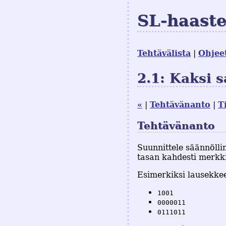
SL-haast
Tehtävälista
Ohjee
2.1: Kaksi 
«
Tehtävänanto
T
Tehtävänanto
Suunnittele säännölli
tasan kahdesti merkk
Esimerkiksi lausekke
1001
0000011
0111011