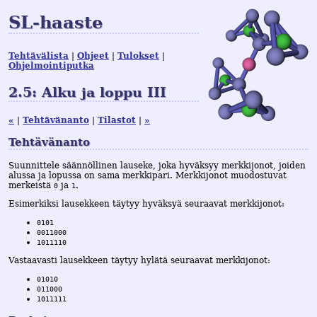
SL-haaste
Tehtävälista
Ohjeet
Tulokset
Ohjelmointiputka
2.5: Alku ja loppu III
«
Tehtävänanto
Tilastot
»
Tehtävänanto
Suunnittele säännöllinen lauseke, joka hyväksyy merkkijonot, joiden
alussa ja lopussa on sama merkkipari. Merkkijonot muodostuvat
merkeistä
ja
.
0
1
Esimerkiksi lausekkeen täytyy hyväksyä seuraavat merkkijonot:
0101
0011000
1011110
Vastaavasti lausekkeen täytyy hylätä seuraavat merkkijonot:
01010
011000
1011111