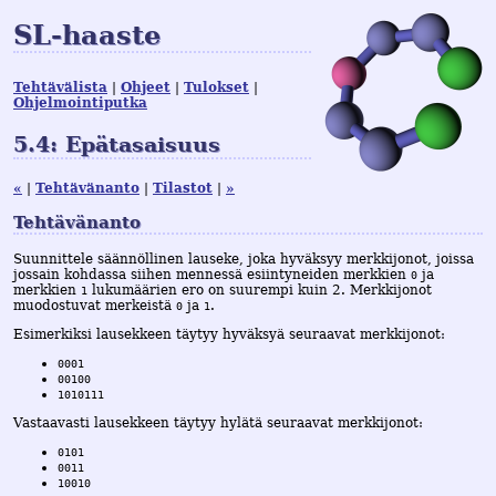
SL-haaste
Tehtävälista
Ohjeet
Tulokset
Ohjelmointiputka
5.4: Epätasaisuus
«
Tehtävänanto
Tilastot
»
Tehtävänanto
Suunnittele säännöllinen lauseke, joka hyväksyy merkkijonot, joissa
jossain kohdassa siihen mennessä esiintyneiden merkkien
ja
0
merkkien
lukumäärien ero on suurempi kuin 2. Merkkijonot
1
muodostuvat merkeistä
ja
.
0
1
Esimerkiksi lausekkeen täytyy hyväksyä seuraavat merkkijonot:
0001
00100
1010111
Vastaavasti lausekkeen täytyy hylätä seuraavat merkkijonot:
0101
0011
10010