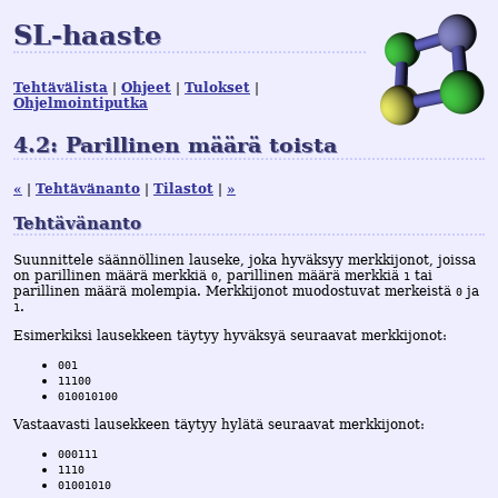
SL-haaste
Tehtävälista
Ohjeet
Tulokset
Ohjelmointiputka
4.2: Parillinen määrä toista
«
Tehtävänanto
Tilastot
»
Tehtävänanto
Suunnittele säännöllinen lauseke, joka hyväksyy merkkijonot, joissa
on parillinen määrä merkkiä
, parillinen määrä merkkiä
tai
0
1
parillinen määrä molempia. Merkkijonot muodostuvat merkeistä
ja
0
.
1
Esimerkiksi lausekkeen täytyy hyväksyä seuraavat merkkijonot:
001
11100
010010100
Vastaavasti lausekkeen täytyy hylätä seuraavat merkkijonot:
000111
1110
01001010