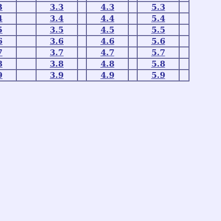
3
3.3
4.3
5.3
4
3.4
4.4
5.4
5
3.5
4.5
5.5
6
3.6
4.6
5.6
7
3.7
4.7
5.7
8
3.8
4.8
5.8
9
3.9
4.9
5.9