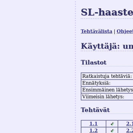
SL-haast
Tehtävälista
Ohjee
Käyttäjä: u
Tilastot
Ratkaistuja tehtäviä:
Ennätyksiä:
Ensimmäinen lähetys
Viimeisin lähetys:
Tehtävät
1.1
✓
2.
1.2
✓
2.