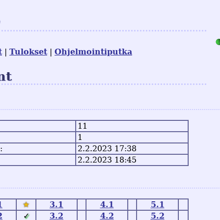
e
t
Tulokset
Ohjelmointiputka
mt
11
1
:
2.2.2023 17:38
2.2.2023 18:45
1
★
3.1
4.1
5.1
2
✓
3.2
4.2
5.2