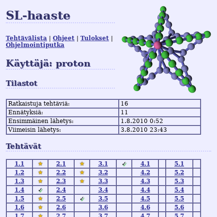
SL-haaste
Tehtävälista
Ohjeet
Tulokset
Ohjelmointiputka
Käyttäjä: proton
Tilastot
Ratkaistuja tehtäviä:
16
Ennätyksiä:
11
Ensimmäinen lähetys:
1.8.2010 0:52
Viimeisin lähetys:
3.8.2010 23:43
Tehtävät
1.1
★
2.1
★
3.1
✓
4.1
5.1
1.2
★
2.2
★
3.2
4.2
5.2
1.3
★
2.3
★
3.3
4.3
5.3
1.4
✓
2.4
3.4
4.4
5.4
1.5
★
2.5
✓
3.5
4.5
5.5
1.6
★
2.6
3.6
4.6
5.6
1.7
★
2.7
3.7
4.7
5.7