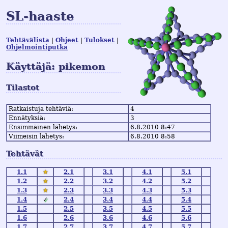
SL-haaste
Tehtävälista
Ohjeet
Tulokset
Ohjelmointiputka
Käyttäjä: pikemon
Tilastot
Ratkaistuja tehtäviä:
4
Ennätyksiä:
3
Ensimmäinen lähetys:
6.8.2010 8:47
Viimeisin lähetys:
6.8.2010 8:58
Tehtävät
1.1
★
2.1
3.1
4.1
5.1
1.2
★
2.2
3.2
4.2
5.2
1.3
★
2.3
3.3
4.3
5.3
1.4
✓
2.4
3.4
4.4
5.4
1.5
2.5
3.5
4.5
5.5
1.6
2.6
3.6
4.6
5.6
1.7
2.7
3.7
4.7
5.7