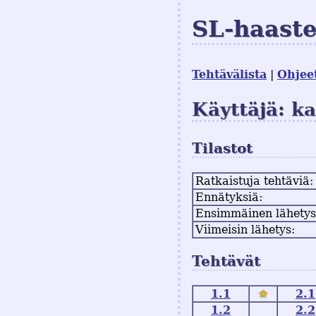
SL-haast
Tehtävälista
Ohjee
Käyttäjä: ka
Tilastot
Ratkaistuja tehtäviä:
Ennätyksiä:
Ensimmäinen lähetys
Viimeisin lähetys:
Tehtävät
1.1
★
2.1
1.2
2.2