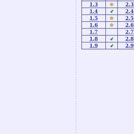
1.3
★
2.3
1.4
✓
2.4
1.5
★
2.5
1.6
★
2.6
1.7
2.7
1.8
✓
2.8
1.9
✓
2.9