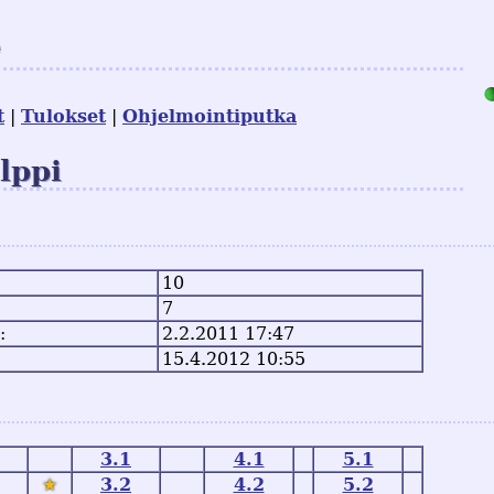
e
t
Tulokset
Ohjelmointiputka
lppi
10
7
:
2.2.2011 17:47
15.4.2012 10:55
3.1
4.1
5.1
★
3.2
4.2
5.2