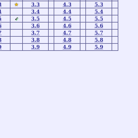
3
★
3.3
4.3
5.3
4
3.4
4.4
5.4
5
✓
3.5
4.5
5.5
6
3.6
4.6
5.6
7
3.7
4.7
5.7
8
3.8
4.8
5.8
9
3.9
4.9
5.9