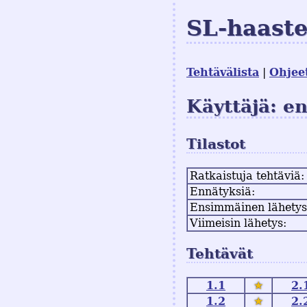
SL-haast
Tehtävälista
Ohjee
Käyttäjä: e
Tilastot
Ratkaistuja tehtäviä:
Ennätyksiä:
Ensimmäinen lähetys
Viimeisin lähetys:
Tehtävät
1.1
★
2.
1.2
★
2.