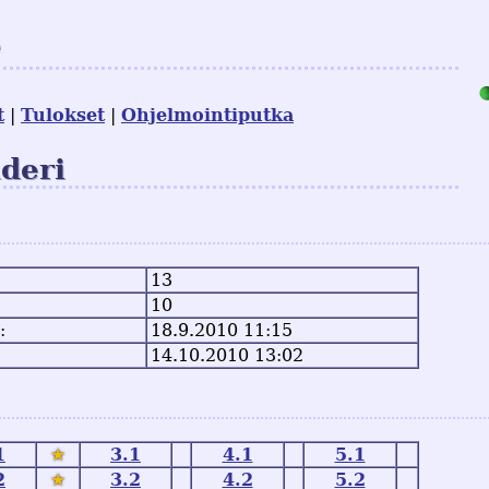
e
t
Tulokset
Ohjelmointiputka
nderi
13
10
:
18.9.2010 11:15
14.10.2010 13:02
1
★
3.1
4.1
5.1
2
★
3.2
4.2
5.2