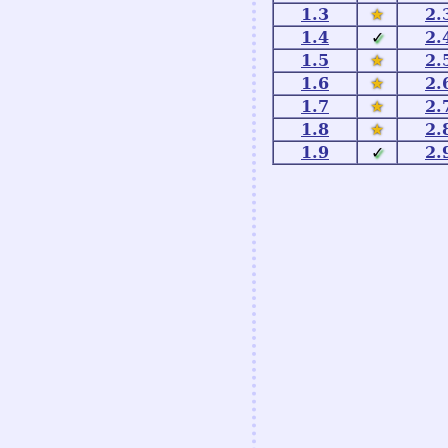
1.3
★
2.
1.4
✓
2.
1.5
★
2.
1.6
★
2.
1.7
★
2.
1.8
★
2.
1.9
✓
2.