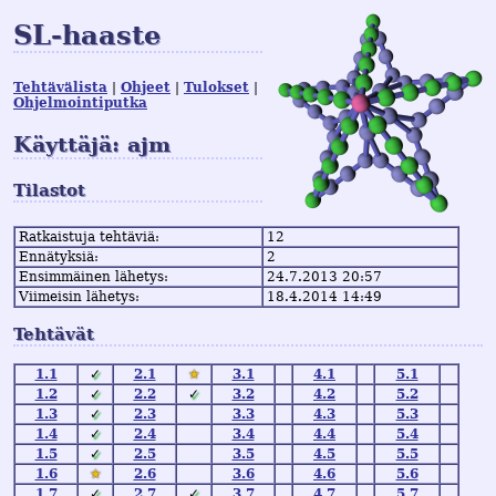
SL-haaste
Tehtävälista
Ohjeet
Tulokset
Ohjelmointiputka
Käyttäjä: ajm
Tilastot
Ratkaistuja tehtäviä:
12
Ennätyksiä:
2
Ensimmäinen lähetys:
24.7.2013 20:57
Viimeisin lähetys:
18.4.2014 14:49
Tehtävät
1.1
✓
2.1
★
3.1
4.1
5.1
1.2
✓
2.2
✓
3.2
4.2
5.2
1.3
✓
2.3
3.3
4.3
5.3
1.4
✓
2.4
3.4
4.4
5.4
1.5
✓
2.5
3.5
4.5
5.5
1.6
★
2.6
3.6
4.6
5.6
1.7
✓
2.7
✓
3.7
4.7
5.7