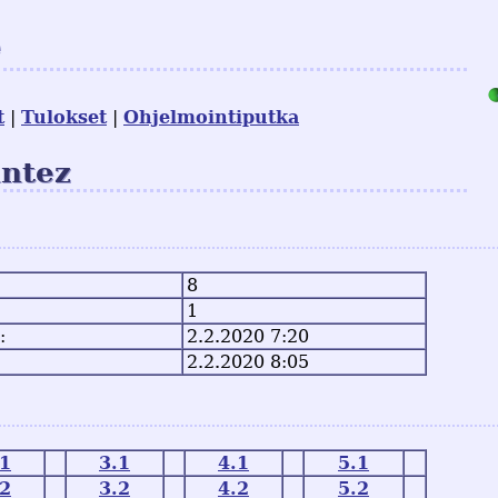
e
t
Tulokset
Ohjelmointiputka
antez
8
1
:
2.2.2020 7:20
2.2.2020 8:05
.1
3.1
4.1
5.1
.2
3.2
4.2
5.2