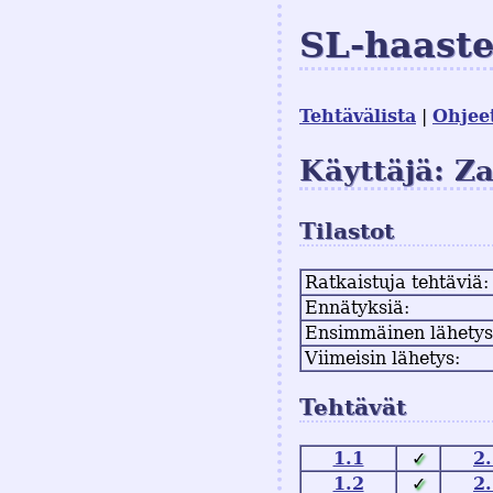
SL-haast
Tehtävälista
Ohjee
Käyttäjä: Z
Tilastot
Ratkaistuja tehtäviä:
Ennätyksiä:
Ensimmäinen lähetys
Viimeisin lähetys:
Tehtävät
1.1
✓
2
1.2
✓
2