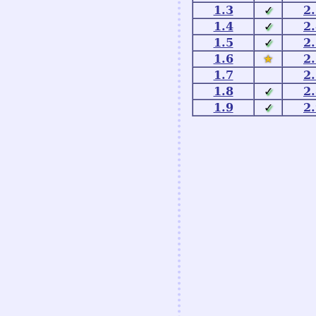
1.3
✓
2
1.4
✓
2
1.5
✓
2
1.6
★
2
1.7
2
1.8
✓
2
1.9
✓
2