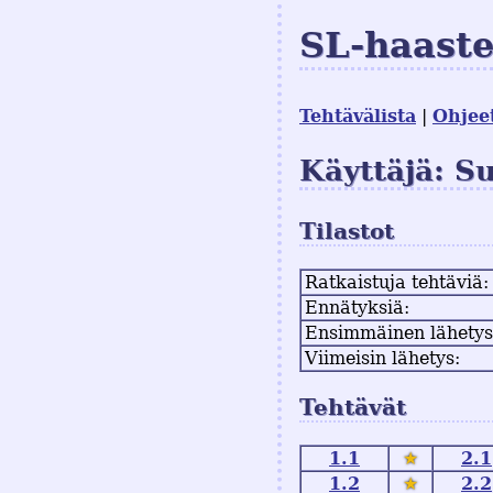
SL-haast
Tehtävälista
Ohjee
Käyttäjä: S
Tilastot
Ratkaistuja tehtäviä:
Ennätyksiä:
Ensimmäinen lähetys
Viimeisin lähetys:
Tehtävät
1.1
★
2.1
1.2
★
2.2