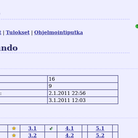
e
t
Tulokset
Ohjelmointiputka
undo
16
9
:
2.1.2011 22:56
3.1.2011 12:03
★
3.1
✓
4.1
5.1
★
3.2
4.2
5.2