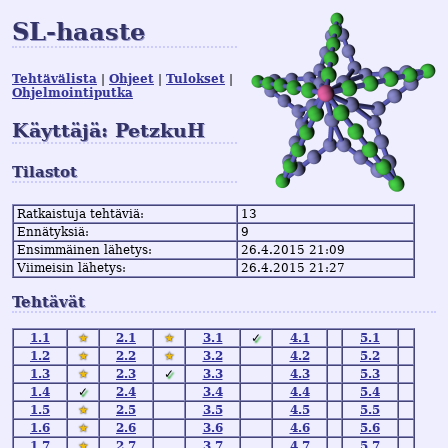
SL-haaste
Tehtävälista
Ohjeet
Tulokset
Ohjelmointiputka
Käyttäjä: PetzkuH
Tilastot
Ratkaistuja tehtäviä:
13
Ennätyksiä:
9
Ensimmäinen lähetys:
26.4.2015 21:09
Viimeisin lähetys:
26.4.2015 21:27
Tehtävät
1.1
★
2.1
★
3.1
✓
4.1
5.1
1.2
★
2.2
★
3.2
4.2
5.2
1.3
★
2.3
✓
3.3
4.3
5.3
1.4
✓
2.4
3.4
4.4
5.4
1.5
★
2.5
3.5
4.5
5.5
1.6
★
2.6
3.6
4.6
5.6
1.7
★
2.7
3.7
4.7
5.7