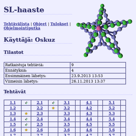
SL-haaste
Tehtävälista
Ohjeet
Tulokset
Ohjelmointiputka
Käyttäjä: Oskuz
Tilastot
Ratkaistuja tehtäviä:
9
Ennätyksiä:
4
Ensimmäinen lähetys:
23.9.2013 13:53
Viimeisin lähetys:
26.11.2013 13:37
Tehtävät
1.1
✓
2.1
✓
3.1
4.1
5.1
1.2
2.2
★
3.2
4.2
5.2
1.3
★
2.3
3.3
4.3
5.3
1.4
✓
2.4
3.4
4.4
5.4
1.5
✓
2.5
3.5
4.5
5.5
1.6
★
2.6
3.6
4.6
5.6
1.7
2.7
3.7
4.7
5.7