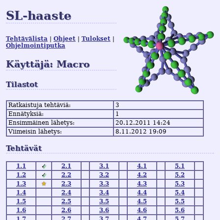
SL-haaste
Tehtävälista
Ohjeet
Tulokset
Ohjelmointiputka
Käyttäjä: Macro
Tilastot
Ratkaistuja tehtäviä:
3
Ennätyksiä:
1
Ensimmäinen lähetys:
20.12.2011 14:24
Viimeisin lähetys:
8.11.2012 19:09
Tehtävät
1.1
✓
2.1
3.1
4.1
5.1
1.2
✓
2.2
3.2
4.2
5.2
1.3
★
2.3
3.3
4.3
5.3
1.4
2.4
3.4
4.4
5.4
1.5
2.5
3.5
4.5
5.5
1.6
2.6
3.6
4.6
5.6
1.7
2.7
3.7
4.7
5.7