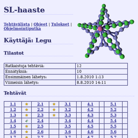
SL-haaste
Tehtävälista
Ohjeet
Tulokset
Ohjelmointiputka
Käyttäjä: Legu
Tilastot
Ratkaistuja tehtäviä:
12
Ennätyksiä:
10
Ensimmäinen lähetys:
1.8.2010 1:13
Viimeisin lähetys:
8.8.2010 14:11
Tehtävät
1.1
★
2.1
★
3.1
4.1
5.1
1.2
★
2.2
★
3.2
4.2
5.2
1.3
★
2.3
★
3.3
4.3
5.3
1.4
✓
2.4
3.4
4.4
5.4
1.5
★
2.5
3.5
4.5
5.5
1.6
★
2.6
3.6
4.6
5.6
1.7
★
2.7
3.7
4.7
5.7